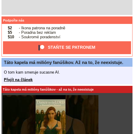
Podpořte nás
$2
- Ikona patrona na poradně
$5
- Poradna bez reklam
$10
- Soukromé poradenství
STAŇTE SE PATRONEM
Táto kapela má milióny fanúšikov. Až na to, že neexistuje.
O tom kam smeruje sucasne AI.
Přejít na článek
Táto kapela má milióny fanúšikov - až na to, že neexistuje