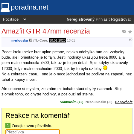
poradna.net
Neregistrovaný
Přihlásit
Registrovat
Amazfit GTR 47mm recenzia
#2
merlouska
@
L-Core
,
30.01.2020
13:01
Pocet kroku nelze brat uplne presne, nejaka odchylka tam asi vzdycky
bude, ale i orientacne je to fajn. Jestli hodinky ukazujou treba 8000 a ja
jsem realne nachodila 7500, tak uz je to jen detail. Spis kdyby ukazovaly
12000, kdyz realne nachodim 2000, tak by to bylo uz blby
No a zobrazeni casu... ono je o neco jednodussi se podivat na zapesti, nez
tahat z kapsy mobil.
Ale osobne si myslim, ze zatim mi bohate staci chytry naramek. Stoji
zlomek toho, co chytre hodinky, a poslouzi mi stejne.
Souhlasím (+2)
Nesouhlasím (-0)
Odpovědět
Reakce na komentář
1
Zadajte svou přezdívku: