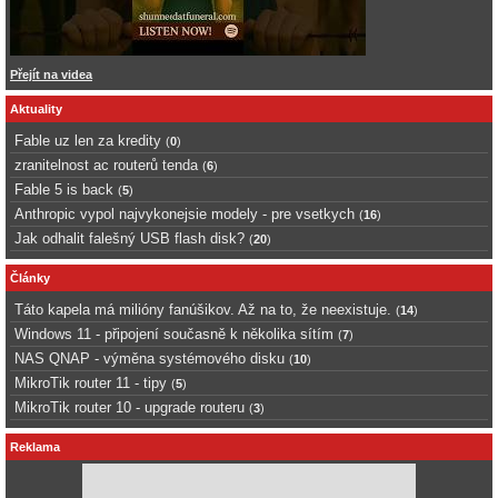
Přejít na videa
Aktuality
Fable uz len za kredity
(
0
)
zranitelnost ac routerů tenda
(
6
)
Fable 5 is back
(
5
)
Anthropic vypol najvykonejsie modely - pre vsetkych
(
16
)
Jak odhalit falešný USB flash disk?
(
20
)
Články
Táto kapela má milióny fanúšikov. Až na to, že neexistuje.
(
14
)
Windows 11 - připojení současně k několika sítím
(
7
)
NAS QNAP - výměna systémového disku
(
10
)
MikroTik router 11 - tipy
(
5
)
MikroTik router 10 - upgrade routeru
(
3
)
Reklama