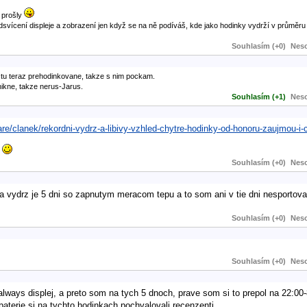
 prošly
dsvícení displeje a zobrazení jen když se na ně podíváš, kde jako hodinky vydrží v průměru
Souhlasím (+0)
Neso
to tu teraz prehodinkovane, takze s nim pockam.
nikne, takze nerus-Jarus.
Souhlasím (+1)
Neso
are/clanek/rekordni-vydrz-a-libivy-vzhled-chytre-hodinky-od-honoru-zaujmou-
z
Souhlasím (+0)
Neso
 vydrz je 5 dni so zapnutym meracom tepu a to som ani v tie dni nesportova
Souhlasím (+0)
Neso
Souhlasím (+0)
Neso
always displej, a preto som na tych 5 dnoch, prave som si to prepol na 22:00-
aterie si na tychto hodinkach pochvalovali recenzenti.