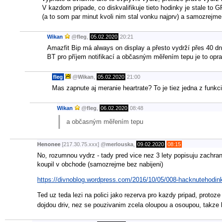
V kazdom pripade, co diskvalifikuje tieto hodinky je stale to 
(a to som par minut kvoli nim stal vonku najprv) a samozrejme 
Wikan
@
fleg
,
05.02.2020
20:21
Amazfit Bip má always on display a přesto vydrží přes 40 
BT pro příjem notifikací a občasným měřením tepu je to opra
fleg
@
Wikan
,
05.02.2020
21:00
Mas zapnute aj meranie heartrate? To je tiez jedna z funkci
Wikan
@
fleg
,
06.02.2020
08:48
a občasným měřením tepu
Henonee
[217.30.75.xxx]
@
merlouska
,
09.02.2020
08:15
No, rozumnou vydrz - tady pred vice nez 3 lety popisuju zachra
koupil v obchode (samozrejme bez nabijeni)
https://divnoblog.wordpress.com/2016/10/05/008-hacknutehodin
Ted uz teda lezi na polici jako rezerva pro kazdy pripad, protoze
dojdou driv, nez se pouzivanim zcela oloupou a osoupou, takze by