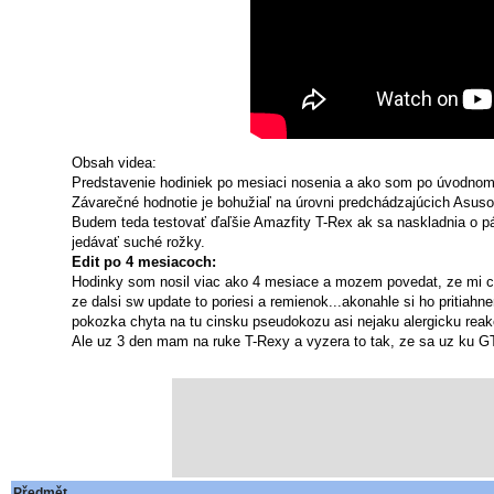
Obsah videa:
Predstavenie hodiniek po mesiaci nosenia a ako som po úvodnom o
Závarečné hodnotie je bohužiaľ na úrovni predchádzajúcich Asuso
Budem teda testovať ďaľšie Amazfity T-Rex ak sa naskladnia o p
jedávať suché rožky.
Edit po 4 mesiacoch:
Hodinky som nosil viac ako 4 mesiace a mozem povedat, ze mi celk
ze dalsi sw update to poriesi a remienok...akonahle si ho pritia
pokozka chyta na tu cinsku pseudokozu asi nejaku alergicku reakci
Ale uz 3 den mam na ruke T-Rexy a vyzera to tak, ze sa uz ku G
Předmět