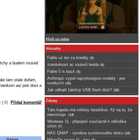
Přejít na videa
Aktuality
Fable uz len za kredity
(
0
)
watchy a budem musieť
zranitelnost ac routerů tenda
(
6
)
Fable 5 is back
(
5
)
Anthropic vypol najvykonejsie modely - pre
ale tam stale dufam,
vsetkych
(
16
)
mienkom asi poti dost a
Jak odhalit falešný USB flash disk?
(
20
)
Články
 (-0)
Přidat komentář
Táto kapela má milióny fanúšikov. Až na to, že
neexistuje.
(
14
)
Windows 11 - připojení současně k několika
sítím
(
7
)
NAS QNAP - výměna systémového disku
(
10
)
Datum
MikroTik router 11 - tipy
(
5
)