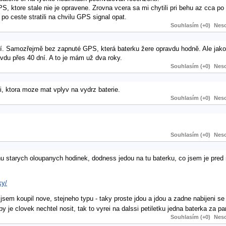
GPS, ktore stale nie je opravene. Zrovna vcera sa mi chytili pri behu az cca p
po ceste stratili na chvilu GPS signal opat.
Souhlasím (+0)
Neso
dní. Samozřejmě bez zapnuté GPS, která baterku žere opravdu hodně. Ale jak
vdu přes 40 dní. A to je mám už dva roky.
Souhlasím (+0)
Neso
i, ktora moze mat vplyv na vydrz baterie.
Souhlasím (+0)
Neso
Souhlasím (+0)
Neso
nu starych oloupanych hodinek, dodness jedou na tu baterku, co jsem je pred
ky/
 jsem koupil nove, stejneho typu - taky proste jdou a jdou a zadne nabijeni se 
 je clovek nechtel nosit, tak to vyrei na dalssi petiletku jedna baterka za p
Souhlasím (+0)
Neso