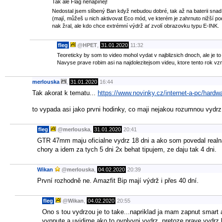
Tak ale Flag nenapínej!
Nedostal jsem slíbený Ban když nebudou dobré, tak až na baterii snad
(mají, můžeš u nich aktivovat Eco mód, ve kterém je zahrnuto nižší po
nak žral, ale kdo chce extrémní výdrž ať zvolí obrazovku typu E-INK.
fleg
@
HPET
,
31.01.2020
11:32
Teoreticky by som to video mohol vydat v najblizsich dnoch, ale je 
Navyse prave robim asi na najdolezitejsom videu, ktore tento rok vz
merlouska
,
31.01.2020
16:44
Tak akorat k tematu...
https://www.novinky.cz/internet-a-pc/hardw
to vypada asi jako prvni hodinky, co maji nejakou rozumnou vydr
fleg
@
merlouska
,
31.01.2020
20:41
GTR 47mm maju oficialne vydrz 18 dni a ako som povedal realna
chory a idem za tych 5 dni 2x behat tipujem, ze daju tak 4 dni.
Wikan
@
merlouska
,
04.02.2020
20:39
První rozhodně ne. Amazfit Bip mají výdrž i přes 40 dní.
fleg
@
Wikan
,
04.02.2020
20:55
Ono s tou vydrzou je to take...napriklad ja mam zapnut smart 
vypnute a uvidime ako to ovplyvni vydrz, pretoze prave vydrz b