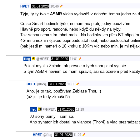
HPET
,
31.01.2020
10:46
Týjo, ty ty tvoje
ASMR
videa vydaváš v dobrém tempu jedno za
Co se Smart hodinek týče, nemám nic proti, jedny používám.
Hlavně pro sport, randoné, nebo když du někdy na ryby.
Tak sebou nemusím tahat mobil. Na hodinky jen přes BT připojím
4G mi umožní nějakou popřípadě stáhnout, nebo poslouchat online
(pak jestli mi nameří o 10 kroku z 10Km víc nebo min, je mi něja
fleg
@
HPET
,
31.01.2020
11:01
Pokial myslis Zblade tak presne o tych som pisal vyssie.
S tym ASMR neviem co mam spravit, asi sa ozerem pred kazdy
HPET
@
fleg
,
31.01.2020
11:03
Ano, je to tak, používám Zeblaze Thor. :)
(už jsi je tedy zkoušel?)
fleg
@
HPET
,
31.01.2020
11:19
JJ sorry pomylil som sa.
Ano synator ich dostal na vianoce (Thor4) a viac prezradzat 
HPET
@
fleg
,
31.01.2020
11:21