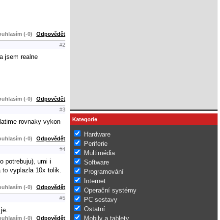
uhlasím (-0)
Odpovědět
#2
ja jsem realne
uhlasím (-0)
Odpovědět
#3
Kategorie
platime rovnaky vykon
Hardware
uhlasím (-0)
Odpovědět
Periferie
#4
Multimédia
 potrebuju), umi i
Software
to vyplazla 10x tolik.
Programování
Internet
uhlasím (-0)
Odpovědět
Operační systémy
#5
PC sestavy
Ostatní
je.
Mobily a tablety
uhlasím (-0)
Odpovědět