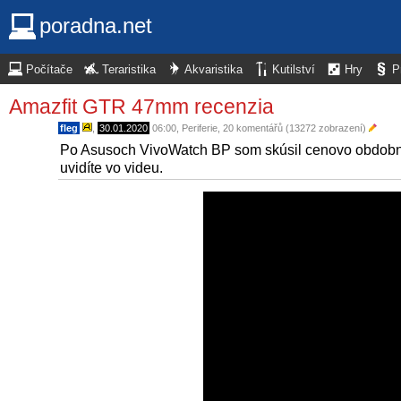
poradna.net
Počítače
Teraristika
Akvaristika
Kutilství
Hry
P
Amazfit GTR 47mm recenzia
fleg
,
30.01.2020
06:00
,
Periferie
, 20 komentářů (13272 zobrazení)
Po Asusoch VivoWatch BP som skúsil cenovo obdobné, 
uvidíte vo videu.