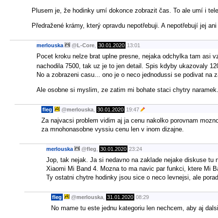
Plusem je, že hodinky umí dokonce zobrazit čas. To ale umí i tele
Předražené krámy, který opravdu nepotřebuji. A nepotřebují jej ani ti
merlouska
@
L-Core
,
30.01.2020
13:01
Pocet kroku nelze brat uplne presne, nejaka odchylka tam asi vzd
nachodila 7500, tak uz je to jen detail. Spis kdyby ukazovaly 1
No a zobrazeni casu... ono je o neco jednodussi se podivat na z
Ale osobne si myslim, ze zatim mi bohate staci chytry naramek. 
fleg
@
merlouska
,
30.01.2020
19:47
Za najvacsi problem vidim aj ja cenu nakolko porovnam moznost
za mnohonasobne vyssiu cenu len v inom dizajne.
merlouska
@
fleg
,
30.01.2020
23:24
Jop, tak nejak. Ja si nedavno na zaklade nejake diskuse tu n
Xiaomi Mi Band 4. Mozna to ma navic par funkci, ktere Mi Ba
Ty ostatni chytre hodinky jsou sice o neco levnejsi, ale porad
fleg
@
merlouska
,
31.01.2020
08:29
No mame tu este jednu kategoriu len nechcem, aby aj dalsie