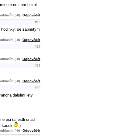
o minute co som bezal
uhlasím (-0)
Odpovědět
#16
o hodinky, se zapnutým
uhlasím (-0)
Odpovědět
#17
uhlasím (-0)
Odpovědět
#18
uhlasím (-0)
Odpovědět
#20
 mnoha dalsimi lety
neresi (a jestli snad
ar kacek
)
uhlasím (-0)
Odpovědět