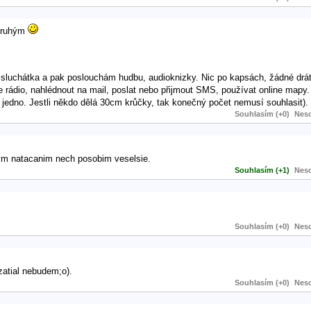
 druhým
 sluchátka a pak poslouchám hudbu, audioknizky. Nic po kapsách, žádné drát
 rádio, nahlédnout na mail, poslat nebo přijmout SMS, používat online mapy.
k jedno. Jestli někdo dělá 30cm krůčky, tak konečný počet nemusí souhlasit).
Souhlasím (+0)
Neso
m natacanim nech posobim veselsie.
Souhlasím (+1)
Neso
Souhlasím (+0)
Neso
zatial nebudem;o).
Souhlasím (+0)
Neso