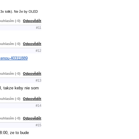
 3x tolik). Ne že by OLED
uhlasím (-0)
Odpovědět
#11
uhlasím (-0)
Odpovědět
#12
i-cenou-40311889
uhlasím (-0)
Odpovědět
#13
l, takze keby nie som
uhlasím (-0)
Odpovědět
#14
uhlasím (-0)
Odpovědět
#15
8:00, ze to bude