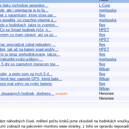
a tlaku rozhoduje generátor…
L-Core
e, ale i orientacne je to fa…
merlouska
iek s naramkami, ktore stoja par…
fleg
e googlila, co vsechno vlastne u…
merlouska
olo o hodinkach, talze to zverejni…
fleg
) Co se Smart hodinek týče, n…
HPET
eviem co mam spravit, asi sa oz…
fleg
HPET
 viac prezradzat zatial nebudem;…
fleg
ré, tak až na baterii snad prošly…
HPET
e to tu teraz prehodinkovane, takze…
fleg
/rekordni-vydrz-a-libivy-…
merlouska
je 5 dni so zapnutym meracom tep…
fleg
Wikan
splej, a preto som na tych 5 d…
fleg
zřejmě bez zapnuté GPS, která bate…
Wikan
moze mat vplyv na vydrz baterie.
fleg
Wikan
ch oloupanych hodinek, dodness…
Henonee
poslední
Henonee
tor náhodných čísel, měření počtu kroků jsme zkoušeli na hodinkách vnučky
 a umí zobrazit na palcovém monitoru www stránky, z toho se opravdu neposa