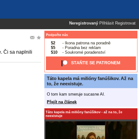
Neregistrovaný
Přihlásit
Registrovat
Podpořte nás
$2
- Ikona patrona na poradně
$5
- Poradna bez reklam
 Či sa naplnili
$10
- Soukromé poradenství
STAŇTE SE PATRONEM
Táto kapela má milióny fanúšikov. Až na
to, že neexistuje.
O tom kam smeruje sucasne AI.
Přejít na článek
Táto kapela má milióny fanúšikov - až na to, že
neexistuje