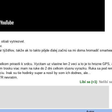
šiali vytriezvel.
v.
ár týždňov, takže ak to takto pôjde ďalej začnú sa mi doma hromadiť smart
om prirastli k srdcu. Vycitam uz vlastne len 2 veci a to je to hrozne GPS, 
hnem trosku viac mam na ruke do 2 dni celkom slusnu vyrazku. Ruka sa pod re
u. Inak su tie hodinky super a nosil by som ich dodnes, ale...
TR nevratim.
Líbí se (+1)
Nelíbí se
Autor