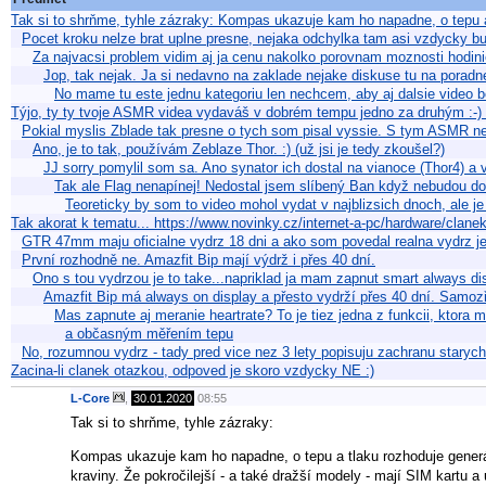
Tak si to shrňme, tyhle zázraky: Kompas ukazuje kam ho napadne, o tepu 
Pocet kroku nelze brat uplne presne, nejaka odchylka tam asi vzdycky bud
Za najvacsi problem vidim aj ja cenu nakolko porovnam moznosti hodin
Jop, tak nejak. Ja si nedavno na zaklade nejake diskuse tu na poradn
No mame tu este jednu kategoriu len nechcem, aby aj dalsie video b
Týjo, ty ty tvoje ASMR videa vydaváš v dobrém tempu jedno za druhým :-
Pokial myslis Zblade tak presne o tych som pisal vyssie. S tym ASMR n
Ano, je to tak, používám Zeblaze Thor. :) (už jsi je tedy zkoušel?)
JJ sorry pomylil som sa. Ano synator ich dostal na vianoce (Thor4) a
Tak ale Flag nenapínej! Nedostal jsem slíbený Ban když nebudou dob
Teoreticky by som to video mohol vydat v najblizsich dnoch, ale j
Tak akorat k tematu... https://www.novinky.cz/internet-a-pc/hardware/clanek
GTR 47mm maju oficialne vydrz 18 dni a ako som povedal realna vydrz 
První rozhodně ne. Amazfit Bip mají výdrž i přes 40 dní.
Ono s tou vydrzou je to take...napriklad ja mam zapnut smart always di
Amazfit Bip má always on display a přesto vydrží přes 40 dní. Samo
Mas zapnute aj meranie heartrate? To je tiez jedna z funkcii, ktora 
a občasným měřením tepu
No, rozumnou vydrz - tady pred vice nez 3 lety popisuju zachranu stary
Zacina-li clanek otazkou, odpoved je skoro vzdycky NE :)
L-Core
,
30.01.2020
08:55
Tak si to shrňme, tyhle zázraky:
Kompas ukazuje kam ho napadne, o tepu a tlaku rozhoduje generá
kraviny. Že pokročilejší - a také dražší modely - mají SIM kartu