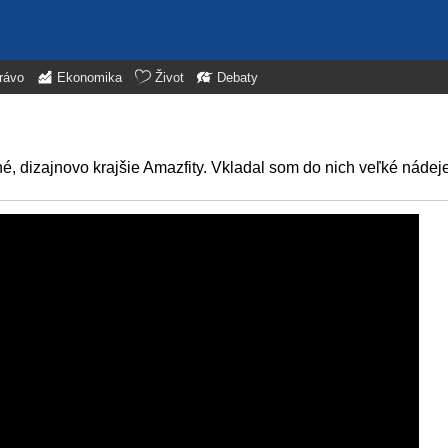
rávo
Ekonomika
Život
Debaty
dizajnovo krajšie Amazfity. Vkladal som do nich veľké nádeje.