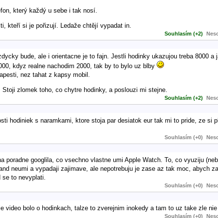
fon, který každý u sebe i tak nosí.
, kteří si je pořizují. Ledaže chtějí vypadat in.
Souhlasím (+2)
Neso
ycky bude, ale i orientacne je to fajn. Jestli hodinky ukazujou treba 8000 a 
2000, kdyz realne nachodim 2000, tak by to bylo uz blby
apesti, nez tahat z kapsy mobil.
Stoji zlomek toho, co chytre hodinky, a poslouzi mi stejne.
Souhlasím (+2)
Neso
i hodiniek s naramkami, ktore stoja par desiatok eur tak mi to pride, ze si 
Souhlasím (+0)
Neso
a poradne googlila, co vsechno vlastne umi Apple Watch. To, co vyuziju (nebo
nd neumi a vypadaji zajimave, ale nepotrebuju je zase az tak moc, abych za 
 se to nevyplati.
Souhlasím (+0)
Neso
 video bolo o hodinkach, talze to zverejnim inokedy a tam to uz take zle nie 
Souhlasím (+0)
Neso