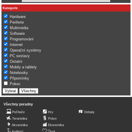
Kategorie
Hardware
Periferie
Multimédia
Software
Programování
Internet
Operační systémy
PC sestavy
Ostatní
Mobily a tablety
Notebooky
Připomínky
Pokec
Všechny poradny
Počítače
Hry
Debaty
Teraristika
Právo
Akvaristika
Ekonomika
Kutilství
Život