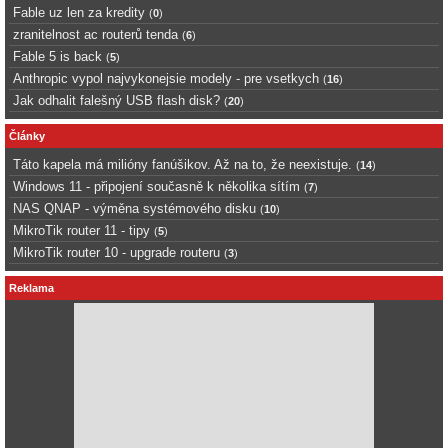
Fable uz len za kredity
(
0
)
zranitelnost ac routerů tenda
(
6
)
Fable 5 is back
(
5
)
Anthropic vypol najvykonejsie modely - pre vsetkych
(
16
)
Jak odhalit falešný USB flash disk?
(
20
)
Články
Táto kapela má milióny fanúšikov. Až na to, že neexistuje.
(
14
)
Windows 11 - připojení současně k několika sítím
(
7
)
NAS QNAP - výměna systémového disku
(
10
)
MikroTik router 11 - tipy
(
5
)
MikroTik router 10 - upgrade routeru
(
3
)
Reklama