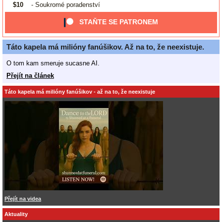
$10
- Soukromé poradenství
STAŇTE SE PATRONEM
Táto kapela má milióny fanúšikov. Až na to, že neexistuje.
O tom kam smeruje sucasne AI.
Přejít na článek
Táto kapela má milióny fanúšikov - až na to, že neexistuje
Přejít na videa
Aktuality