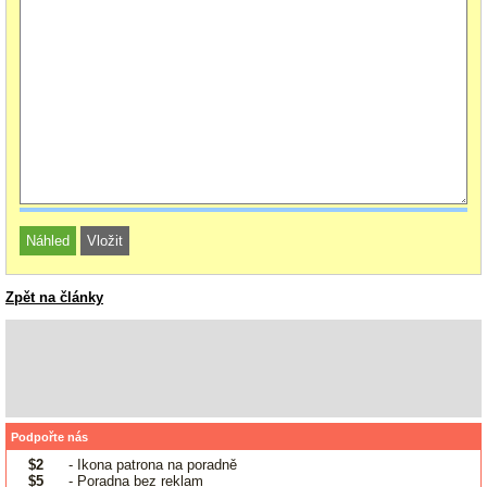
Zpět na články
Podpořte nás
$2
- Ikona patrona na poradně
$5
- Poradna bez reklam