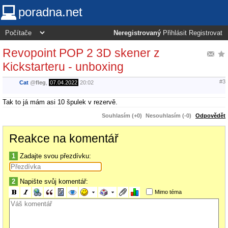
poradna.net
Neregistrovaný
Přihlásit
Registrovat
Revopoint POP 2 3D skener z
Kickstarteru - unboxing
#3
Cat
@
fleg
,
07.04.2022
20:02
Tak to já mám asi 10 špulek v rezervě.
Souhlasím (+0)
Nesouhlasím (-0)
Odpovědět
Reakce na komentář
1
Zadajte svou přezdívku:
2
Napište svůj komentář:
Mimo téma