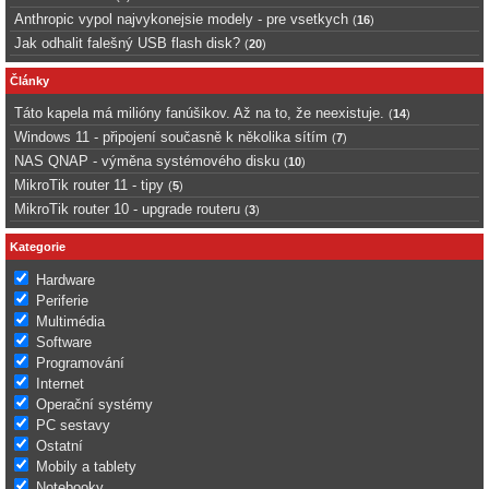
Anthropic vypol najvykonejsie modely - pre vsetkych
(
16
)
Jak odhalit falešný USB flash disk?
(
20
)
Články
Táto kapela má milióny fanúšikov. Až na to, že neexistuje.
(
14
)
Windows 11 - připojení současně k několika sítím
(
7
)
NAS QNAP - výměna systémového disku
(
10
)
MikroTik router 11 - tipy
(
5
)
MikroTik router 10 - upgrade routeru
(
3
)
Kategorie
Hardware
Periferie
Multimédia
Software
Programování
Internet
Operační systémy
PC sestavy
Ostatní
Mobily a tablety
Notebooky