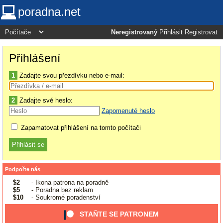
poradna.net
Neregistrovaný
Přihlásit
Registrovat
Přihlášení
1
Zadajte svou přezdívku nebo e-mail:
2
Zadajte své heslo:
Zapomenuté heslo
Zapamatovat přihlášení na tomto počítači
Podpořte nás
$2
- Ikona patrona na poradně
$5
- Poradna bez reklam
$10
- Soukromé poradenství
STAŇTE SE PATRONEM