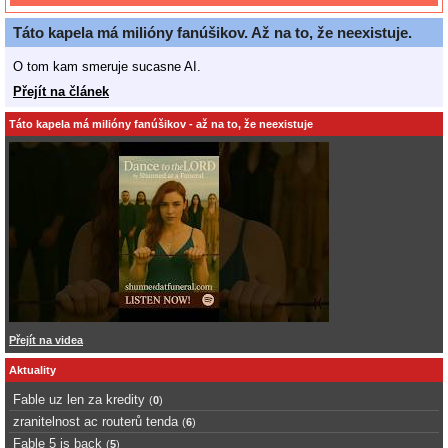
Táto kapela má milióny fanúšikov. Až na to, že neexistuje.
O tom kam smeruje sucasne AI.
Přejít na článek
Táto kapela má milióny fanúšikov - až na to, že neexistuje
Přejít na videa
Aktuality
Fable uz len za kredity
(
0
)
zranitelnost ac routerů tenda
(
6
)
Fable 5 is back
(
5
)