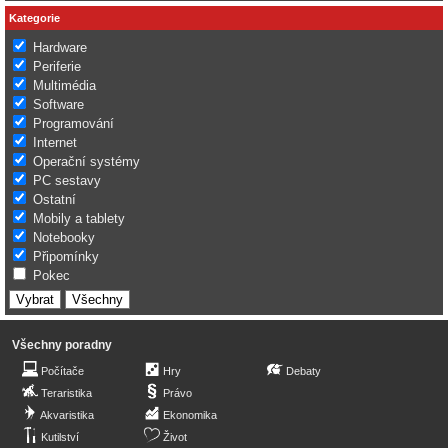
Kategorie
Hardware
Periferie
Multimédia
Software
Programování
Internet
Operační systémy
PC sestavy
Ostatní
Mobily a tablety
Notebooky
Připomínky
Pokec
Všechny poradny
Počítače
Hry
Debaty
Teraristika
Právo
Akvaristika
Ekonomika
Kutilství
Život