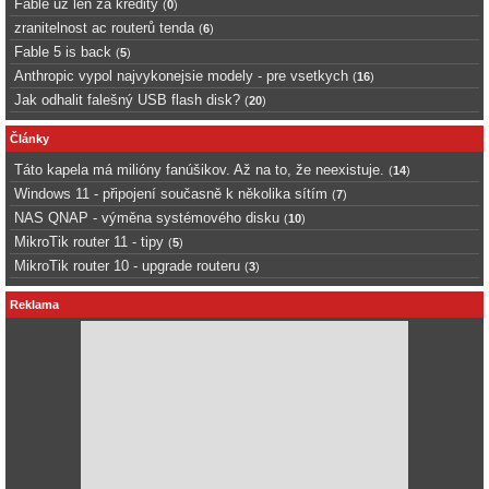
Fable uz len za kredity
(
0
)
zranitelnost ac routerů tenda
(
6
)
Fable 5 is back
(
5
)
Anthropic vypol najvykonejsie modely - pre vsetkych
(
16
)
Jak odhalit falešný USB flash disk?
(
20
)
Články
Táto kapela má milióny fanúšikov. Až na to, že neexistuje.
(
14
)
Windows 11 - připojení současně k několika sítím
(
7
)
NAS QNAP - výměna systémového disku
(
10
)
MikroTik router 11 - tipy
(
5
)
MikroTik router 10 - upgrade routeru
(
3
)
Reklama