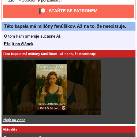
$10
- Soukromé poradenství
STAŇTE SE PATRONEM
Táto kapela má milióny fanúšikov. Až na to, že neexistuje.
O tom kam smeruje sucasne AI.
Přejít na článek
Táto kapela má milióny fanúšikov - až na to, že neexistuje
Přejít na videa
Aktuality