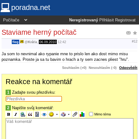
poradna.net
Neregistrovaný
Přihlásit
Registrovat
Staviame herný počítač
#12
fleg
@
Kráťa
,
06.09.2010
12:42
Ja som to nevnimal ako rypanie mne to prislo len ako dost mimo misu
poznamka. Proste ja sa tu bavim o hrach a ty sem zacnes pliest "hru".
Souhlasím (+0)
Nesouhlasím (-0)
Odpovědět
Reakce na komentář
1
Zadajte svou přezdívku:
2
Napište svůj komentář:
Mimo téma