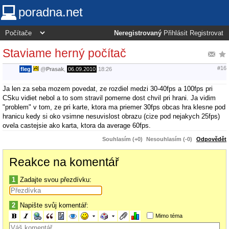
poradna.net
Neregistrovaný
Přihlásit
Registrovat
Staviame herný počítač
#16
fleg
@
Prasak
,
06.09.2010
18:26
Ja len za seba mozem povedat, ze rozdiel medzi 30-40fps a 100fps pri
CSku vidiet nebol a to som stravil pomerne dost chvil pri hrani. Ja vidim
"problem" v tom, ze pri karte, ktora ma priemer 30fps obcas hra klesne pod
hranicu kedy si oko vsimne nesuvislost obrazu (cize pod nejakych 25fps)
ovela castejsie ako karta, ktora da average 60fps.
Souhlasím (+0)
Nesouhlasím (-0)
Odpovědět
Reakce na komentář
1
Zadajte svou přezdívku:
2
Napište svůj komentář:
Mimo téma