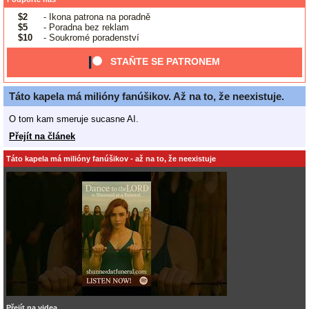
$2
- Ikona patrona na poradně
$5
- Poradna bez reklam
$10
- Soukromé poradenství
STAŇTE SE PATRONEM
Táto kapela má milióny fanúšikov. Až na to, že neexistuje.
O tom kam smeruje sucasne AI.
Přejít na článek
Táto kapela má milióny fanúšikov - až na to, že neexistuje
Přejít na videa