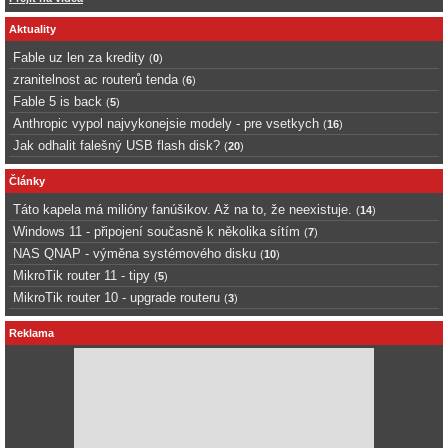
Aktuality
Fable uz len za kredity
(
0
)
zranitelnost ac routerů tenda
(
6
)
Fable 5 is back
(
5
)
Anthropic vypol najvykonejsie modely - pre vsetkych
(
16
)
Jak odhalit falešný USB flash disk?
(
20
)
Články
Táto kapela má milióny fanúšikov. Až na to, že neexistuje.
(
14
)
Windows 11 - připojení současně k několika sítím
(
7
)
NAS QNAP - výměna systémového disku
(
10
)
MikroTik router 11 - tipy
(
5
)
MikroTik router 10 - upgrade routeru
(
3
)
Reklama