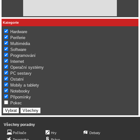
Kategorie
Hardware
Periferie
Multimédia
Software
Programování
Internet
Operační systémy
PC sestavy
Ostatní
Mobily a tablety
Notebooky
Připomínky
Pokec
Všechny poradny
Počítače
Hry
Debaty
Teraristika
Právo