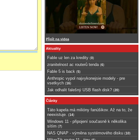
Přejít na videa
Aktuality
Fable uz len za kredity
(
0
)
zranitelnost ac routerů tenda
(
6
)
Fable 5 is back
(
5
)
Anthropic vypol najvykonejsie modely - pre
vsetkych
(
16
)
Jak odhalit falešný USB flash disk?
(
20
)
Články
Táto kapela má milióny fanúšikov. Až na to, že
neexistuje.
(
14
)
Windows 11 - připojení současně k několika
sítím
(
7
)
NAS QNAP - výměna systémového disku
(
10
)
MikroTik router 11 - tipy
(
5
)