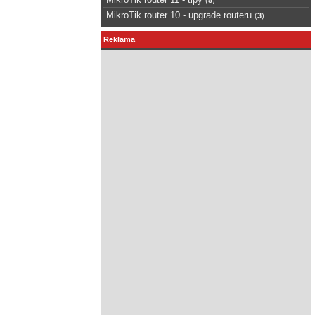
MikroTik router 10 - upgrade routeru
(
3
)
Reklama