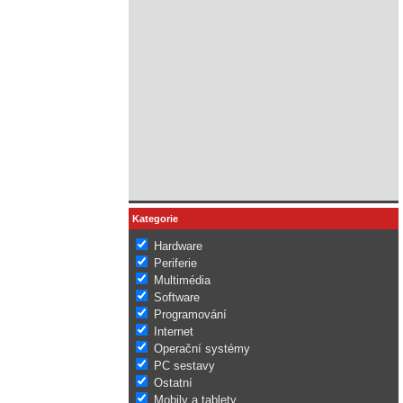
Kategorie
Hardware
Periferie
Multimédia
Software
Programování
Internet
Operační systémy
PC sestavy
Ostatní
Mobily a tablety