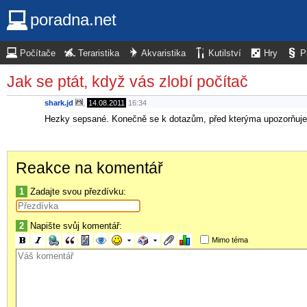
poradna.net
Počítače
Teraristika
Akvaristika
Kutilství
Hry
P
Jak se ptát, když vás zlobí počítač
shark.jd
,
14.08.2011
16:34
Hezky sepsané. Konečně se k dotazům, před kterýma upozorňuješ,
Reakce na komentář
1
Zadajte svou přezdívku:
2
Napište svůj komentář:
Mimo téma