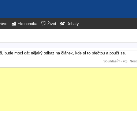
rávo
Ekonomika
Život
Debaty
 bude moci dát nějaký odkaz na článek, kde si to přečtou a poučí se.
Souhlasím (+0)
Neso