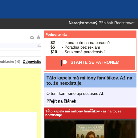
Neregistrovaný
Přihlásit
Registrovat
Podpořte nás
$2
- Ikona patrona na poradně
#1
$5
- Poradna bez reklam
$10
- Soukromé poradenství
uhlasím (-0)
Odpovědět
STAŇTE SE PATRONEM
Táto kapela má milióny fanúšikov. Až na
to, že neexistuje.
O tom kam smeruje sucasne AI.
Přejít na článek
Táto kapela má milióny fanúšikov - až na to, že
neexistuje