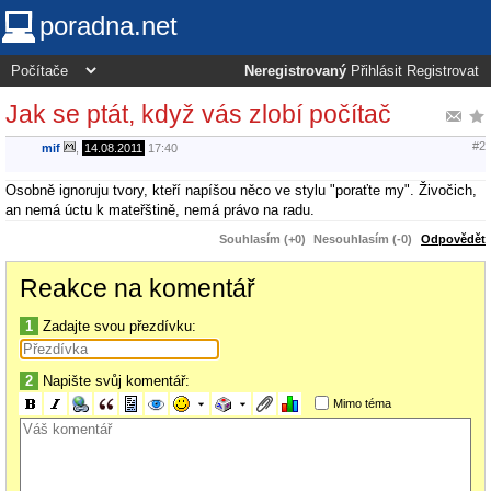
poradna.net
Neregistrovaný
Přihlásit
Registrovat
Jak se ptát, když vás zlobí počítač
#2
mif
,
14.08.2011
17:40
Osobně ignoruju tvory, kteří napíšou něco ve stylu "poraťte my". Živočich,
an nemá úctu k mateřštině, nemá právo na radu.
Souhlasím (+0)
Nesouhlasím (-0)
Odpovědět
Reakce na komentář
1
Zadajte svou přezdívku:
2
Napište svůj komentář:
Mimo téma