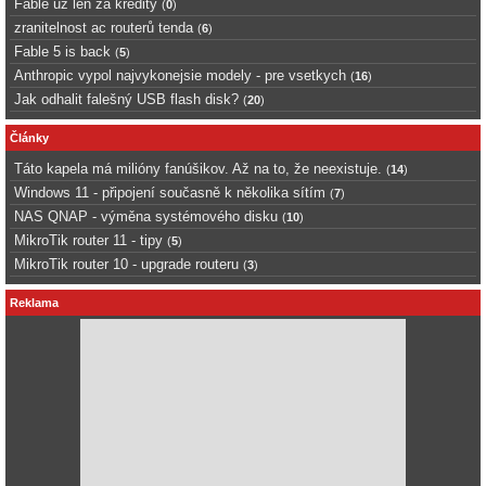
Fable uz len za kredity
(
0
)
zranitelnost ac routerů tenda
(
6
)
Fable 5 is back
(
5
)
Anthropic vypol najvykonejsie modely - pre vsetkych
(
16
)
Jak odhalit falešný USB flash disk?
(
20
)
Články
Táto kapela má milióny fanúšikov. Až na to, že neexistuje.
(
14
)
Windows 11 - připojení současně k několika sítím
(
7
)
NAS QNAP - výměna systémového disku
(
10
)
MikroTik router 11 - tipy
(
5
)
MikroTik router 10 - upgrade routeru
(
3
)
Reklama