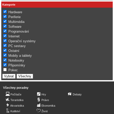
Kategorie
Hardware
Periferie
Multimédia
Software
Programování
Internet
Operační systémy
PC sestavy
Ostatní
Mobily a tablety
Notebooky
Připomínky
Pokec
Všechny poradny
Počítače
Hry
Debaty
Teraristika
Právo
Akvaristika
Ekonomika
Kutilství
Život