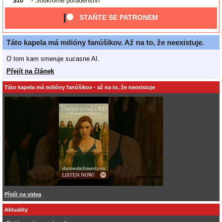
$10
- Soukromé poradenství
STAŇTE SE PATRONEM
Táto kapela má milióny fanúšikov. Až na to, že neexistuje.
O tom kam smeruje sucasne AI.
Přejít na článek
Táto kapela má milióny fanúšikov - až na to, že neexistuje
Přejít na videa
Aktuality