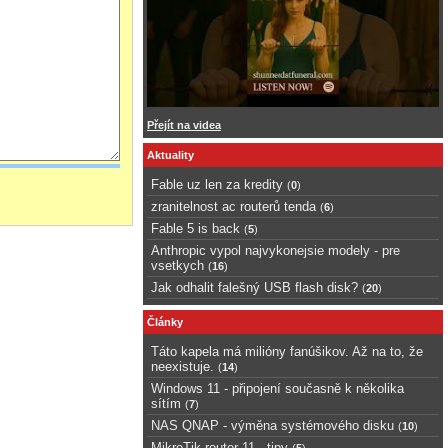
Přejít na videa
Aktuality
Fable uz len za kredity
(
0
)
zranitelnost ac routerů tenda
(
6
)
Fable 5 is back
(
5
)
Anthropic vypol najvykonejsie modely - pre
vsetkych
(
16
)
Jak odhalit falešný USB flash disk?
(
20
)
Články
Táto kapela má milióny fanúšikov. Až na to, že
neexistuje.
(
14
)
Windows 11 - připojení současně k několika
sítím
(
7
)
NAS QNAP - výměna systémového disku
(
10
)
MikroTik router 11 - tipy
(
5
)