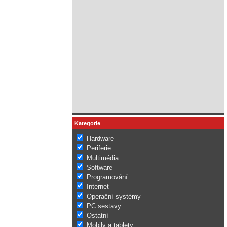
Kategorie
Hardware
Periferie
Multimédia
Software
Programování
Internet
Operační systémy
PC sestavy
Ostatní
Mobily a tablety