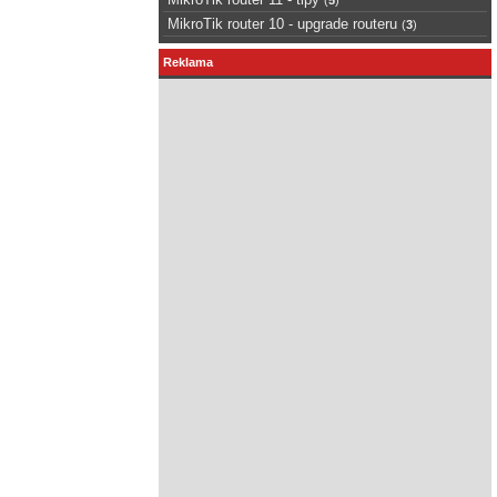
MikroTik router 10 - upgrade routeru
(
3
)
Reklama