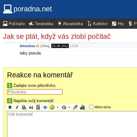
poradna.net
Počítače
Teraristika
Akvaristika
Kutilství
Hry
P
Jak se ptát, když vás zlobí počítač
kmochna
@
fleg
,
15.08.2011
13:29
taky pravda.
Reakce na komentář
1
Zadajte svou přezdívku:
2
Napište svůj komentář:
Mimo téma