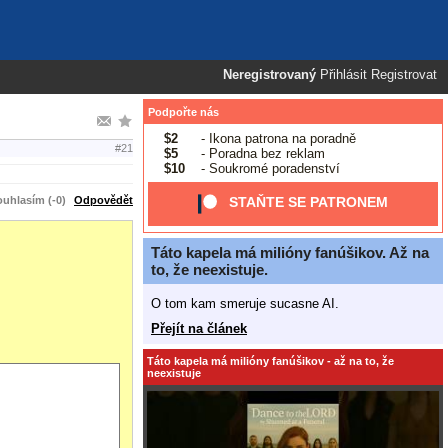
Neregistrovaný
Přihlásit
Registrovat
Podpořte nás
$2
- Ikona patrona na poradně
#21
$5
- Poradna bez reklam
$10
- Soukromé poradenství
uhlasím (-0)
Odpovědět
STAŇTE SE PATRONEM
Táto kapela má milióny fanúšikov. Až na
to, že neexistuje.
O tom kam smeruje sucasne AI.
Přejít na článek
Táto kapela má milióny fanúšikov - až na to, že
neexistuje