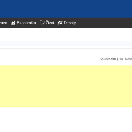
rávo
Ekonomika
Život
Debaty
Souhlasím (+0)
Neso