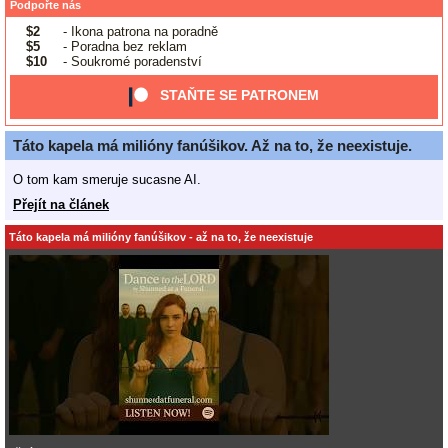
Podpořte nás
$2
- Ikona patrona na poradně
$5
- Poradna bez reklam
$10
- Soukromé poradenství
STAŇTE SE PATRONEM
Táto kapela má milióny fanúšikov. Až na to, že neexistuje.
O tom kam smeruje sucasne AI.
Přejít na článek
Táto kapela má milióny fanúšikov - až na to, že neexistuje