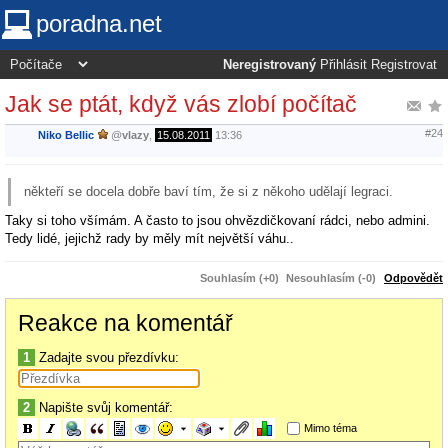
poradna.net
Neregistrovaný
Přihlásit
Registrovat
Jak se ptát, když vás zlobí počítač
#24
Niko Bellic
@
vlazy
,
15.08.2011
13:36
někteří se docela dobře baví tím, že si z někoho udělají legraci.
Taky si toho všímám. A často to jsou ohvězdičkovaní rádci, nebo admini.
Tedy lidé, jejichž rady by měly mít největší váhu..
Souhlasím (+0)
Nesouhlasím (-0)
Odpovědět
Reakce na komentář
1
Zadajte svou přezdívku:
2
Napište svůj komentář:
Mimo téma