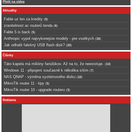
Přejít na videa
Aktuality
Fable uz len za kredity
(
0
)
zranitelnost ac routerů tenda
(
6
)
Fable 5 is back
(
5
)
Anthropic vypol najvykonejsie modely - pre vsetkych
(
16
)
Jak odhalit falešný USB flash disk?
(
20
)
Články
Táto kapela má milióny fanúšikov. Až na to, že neexistuje.
(
14
)
Windows 11 - připojení současně k několika sítím
(
7
)
NAS QNAP - výměna systémového disku
(
10
)
MikroTik router 11 - tipy
(
5
)
MikroTik router 10 - upgrade routeru
(
3
)
Reklama