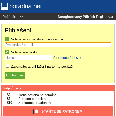
poradna.net
Neregistrovaný
Přihlásit
Registrovat
Přihlášení
1
Zadajte svou přezdívku nebo e-mail:
2
Zadajte své heslo:
Zapomenuté heslo
Zapamatovat přihlášení na tomto počítači
Podpořte nás
$2
- Ikona patrona na poradně
$5
- Poradna bez reklam
$10
- Soukromé poradenství
STAŇTE SE PATRONEM