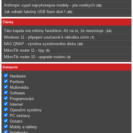
Anthropic vypol najvykonejsie modely - pre vsetkych
(
16
)
Jak odhalit falešný USB flash disk?
(
20
)
Články
Táto kapela má milióny fanúšikov. Až na to, že neexistuje.
(
14
)
Windows 11 - připojení současně k několika sítím
(
7
)
NAS QNAP - výměna systémového disku
(
10
)
MikroTik router 11 - tipy
(
5
)
MikroTik router 10 - upgrade routeru
(
3
)
Kategorie
Hardware
Periferie
Multimédia
Software
Programování
Internet
Operační systémy
PC sestavy
Ostatní
Mobily a tablety
Notebooky