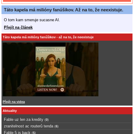
Táto kapela má milióny fanúšikov. Až na to, že neexistuje.
O tom kam smeruje sucasne AI.
Přejít na článek
Táto kapela má milióny fanúšikov - až na to, že neexistuje
Přejít na videa
Aktuality
Fable uz len za kredity
(
0
)
zranitelnost ac routerů tenda
(
6
)
Fable 5 is back
(
5
)