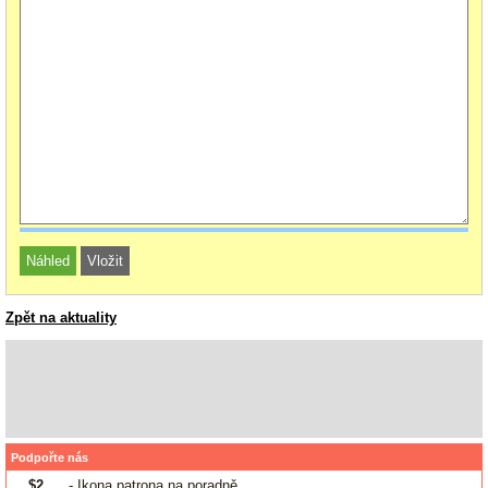
Zpět na aktuality
Podpořte nás
$2
- Ikona patrona na poradně