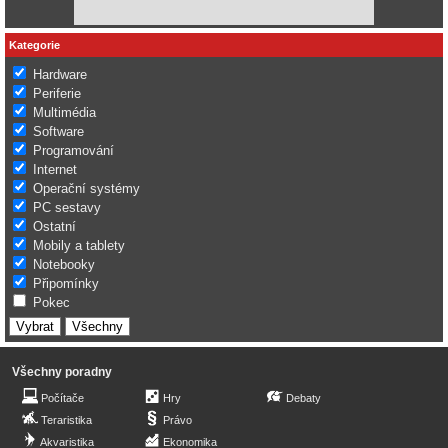
Kategorie
Hardware
Periferie
Multimédia
Software
Programování
Internet
Operační systémy
PC sestavy
Ostatní
Mobily a tablety
Notebooky
Připomínky
Pokec
Všechny poradny
Počítače
Hry
Debaty
Teraristika
Právo
Akvaristika
Ekonomika