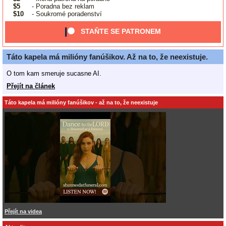
$5
- Poradna bez reklam
$10
- Soukromé poradenství
STAŇTE SE PATRONEM
Táto kapela má milióny fanúšikov. Až na to, že neexistuje.
O tom kam smeruje sucasne AI.
Přejít na článek
Táto kapela má milióny fanúšikov - až na to, že neexistuje
Přejít na videa