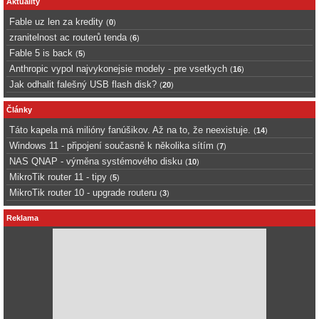
Aktuality
Fable uz len za kredity
(
0
)
zranitelnost ac routerů tenda
(
6
)
Fable 5 is back
(
5
)
Anthropic vypol najvykonejsie modely - pre vsetkych
(
16
)
Jak odhalit falešný USB flash disk?
(
20
)
Články
Táto kapela má milióny fanúšikov. Až na to, že neexistuje.
(
14
)
Windows 11 - připojení současně k několika sítím
(
7
)
NAS QNAP - výměna systémového disku
(
10
)
MikroTik router 11 - tipy
(
5
)
MikroTik router 10 - upgrade routeru
(
3
)
Reklama