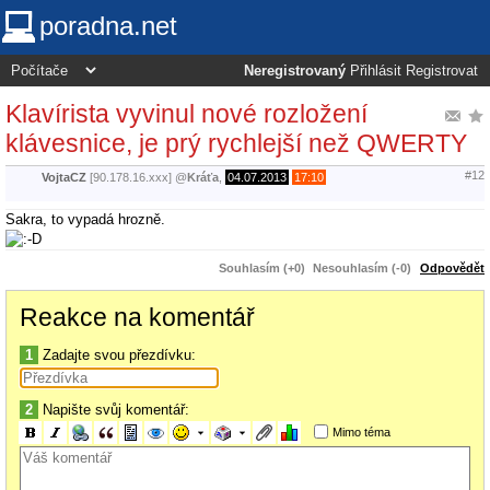
poradna.net
Neregistrovaný
Přihlásit
Registrovat
Klavírista vyvinul nové rozložení
klávesnice, je prý rychlejší než QWERTY
#12
VojtaCZ
[90.178.16.xxx]
@
Kráťa
,
04.07.2013
17:10
Sakra, to vypadá hrozně.
Souhlasím (+0)
Nesouhlasím (-0)
Odpovědět
Reakce na komentář
1
Zadajte svou přezdívku:
2
Napište svůj komentář:
Mimo téma