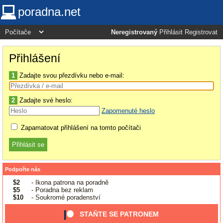
poradna.net
Neregistrovaný
Přihlásit
Registrovat
Přihlášení
1
Zadajte svou přezdívku nebo e-mail:
2
Zadajte své heslo:
Zapomenuté heslo
Zapamatovat přihlášení na tomto počítači
Podpořte nás
$2
- Ikona patrona na poradně
$5
- Poradna bez reklam
$10
- Soukromé poradenství
STAŇTE SE PATRONEM