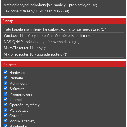
Anthropic vypol najvykonejsie modely - pre vsetkych
(
16
)
Jak odhalit falešný USB flash disk?
(
20
)
Články
Táto kapela má milióny fanúšikov. Až na to, že neexistuje.
(
14
)
Windows 11 - připojení současně k několika sítím
(
7
)
NAS QNAP - výměna systémového disku
(
10
)
MikroTik router 11 - tipy
(
5
)
MikroTik router 10 - upgrade routeru
(
3
)
Kategorie
Hardware
Periferie
Multimédia
Software
Programování
Internet
Operační systémy
PC sestavy
Ostatní
Mobily a tablety
Notebooky