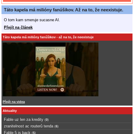
Táto kapela má milióny fanúšikov. Až na to, že neexistuje.
O tom kam smeruje sucasne AI.
Přejít na článek
Táto kapela má milióny fanúšikov - až na to, že neexistuje
Přejít na videa
Aktuality
Fable uz len za kredity
(
0
)
zranitelnost ac routerů tenda
(
6
)
Fable 5 is back
(
5
)