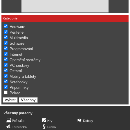
Kategorie
Hardware
Periferie
Multimédia
Software
Programování
Internet
Operační systémy
PC sestavy
Ostatní
Mobily a tablety
Notebooky
Připomínky
Pokec
Všechny poradny
Počítače
Hry
Debaty
Teraristika
Právo