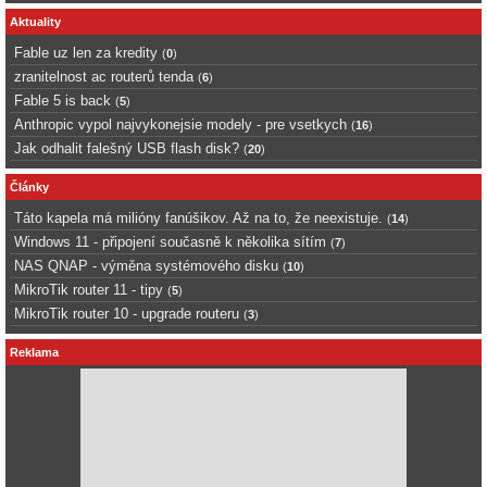
Aktuality
Fable uz len za kredity
(
0
)
zranitelnost ac routerů tenda
(
6
)
Fable 5 is back
(
5
)
Anthropic vypol najvykonejsie modely - pre vsetkych
(
16
)
Jak odhalit falešný USB flash disk?
(
20
)
Články
Táto kapela má milióny fanúšikov. Až na to, že neexistuje.
(
14
)
Windows 11 - připojení současně k několika sítím
(
7
)
NAS QNAP - výměna systémového disku
(
10
)
MikroTik router 11 - tipy
(
5
)
MikroTik router 10 - upgrade routeru
(
3
)
Reklama