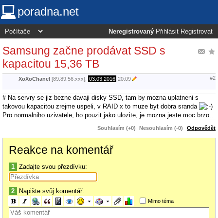
poradna.net
Neregistrovaný
Přihlásit
Registrovat
Samsung začne prodávat SSD s
kapacitou 15,36 TB
#2
XoXoChanel
[89.89.56.xxx],
03.03.2016
20:09
# Na servry se jiz bezne davaji disky SSD, tam by mozna uplatneni s
takovou kapacitou zrejme uspeli, v RAID x to muze byt dobra sranda
Pro normalniho uzivatele, ho pouzit jako ulozite, je mozna jeste moc brzo..
Souhlasím (+0)
Nesouhlasím (-0)
Odpovědět
Reakce na komentář
1
Zadajte svou přezdívku:
2
Napište svůj komentář:
Mimo téma