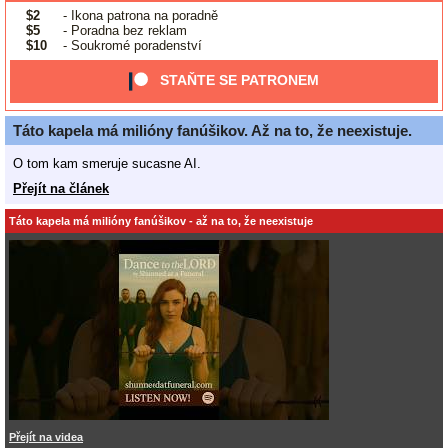
$2
- Ikona patrona na poradně
$5
- Poradna bez reklam
$10
- Soukromé poradenství
STAŇTE SE PATRONEM
Táto kapela má milióny fanúšikov. Až na to, že neexistuje.
O tom kam smeruje sucasne AI.
Přejít na článek
Táto kapela má milióny fanúšikov - až na to, že neexistuje
Přejít na videa