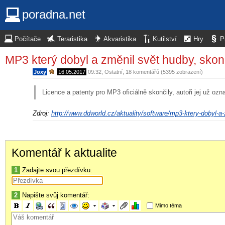
poradna.net
Počítače
Teraristika
Akvaristika
Kutilství
Hry
P
MP3 který dobyl a změnil svět hudby, skon
Joxy
,
16.05.2017
09:32
,
Ostatní
, 18 komentářů (5395 zobrazení)
Licence a patenty pro MP3 oficiálně skončily, autoři jej už ozn
Zdroj:
http://www.ddworld.cz/aktuality/software/mp3-ktery-dobyl-a
Komentář k aktualite
1
Zadajte svou přezdívku:
2
Napište svůj komentář:
Mimo téma