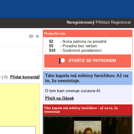
Neregistrovaný
Přihlásit
Registrovat
Podpořte nás
$2
- Ikona patrona na poradně
$5
- Poradna bez reklam
$10
- Soukromé poradenství
STAŇTE SE PATRONEM
Táto kapela má milióny fanúšikov. Až na
(-0)
Přidat komentář
to, že neexistuje.
O tom kam smeruje sucasne AI.
Přejít na článek
Táto kapela má milióny fanúšikov - až na to, že
neexistuje