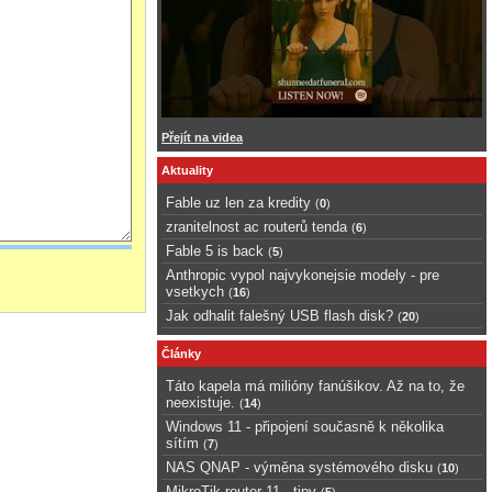
Přejít na videa
Aktuality
Fable uz len za kredity
(
0
)
zranitelnost ac routerů tenda
(
6
)
Fable 5 is back
(
5
)
Anthropic vypol najvykonejsie modely - pre
vsetkych
(
16
)
Jak odhalit falešný USB flash disk?
(
20
)
Články
Táto kapela má milióny fanúšikov. Až na to, že
neexistuje.
(
14
)
Windows 11 - připojení současně k několika
sítím
(
7
)
NAS QNAP - výměna systémového disku
(
10
)
MikroTik router 11 - tipy
(
5
)