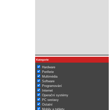
Kategorie
Hardware
Periferie
Multimédia
Software
Programování
Internet
Operační systémy
PC sestavy
Ostatní
Mobily a tablety