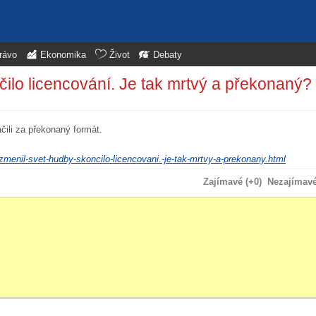
rávo
Ekonomika
Život
Debaty
čilo licencování. Je tak mrtvý a překonaný?
ačili za překonaný formát.
-zmenil-svet-hudby-skoncilo-licencovani.-je-tak-mrtvy-a-prekonany.html
Zajímavé (+0)
Nezajímavé 