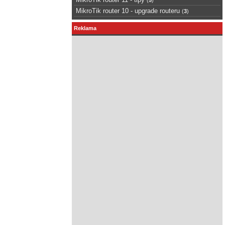
MikroTik router 10 - upgrade routeru
(
3
)
Reklama