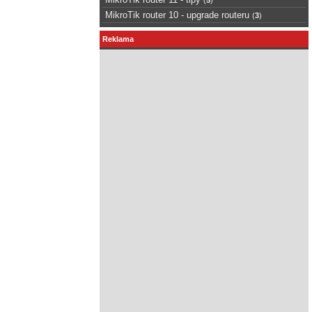
MikroTik router 10 - upgrade routeru
(
3
)
Reklama