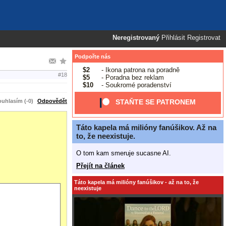
Neregistrovaný
Přihlásit
Registrovat
Podpořte nás
$2
- Ikona patrona na poradně
#18
$5
- Poradna bez reklam
$10
- Soukromé poradenství
uhlasím (-0)
Odpovědět
STAŇTE SE PATRONEM
Táto kapela má milióny fanúšikov. Až na
to, že neexistuje.
O tom kam smeruje sucasne AI.
Přejít na článek
Táto kapela má milióny fanúšikov - až na to, že
neexistuje