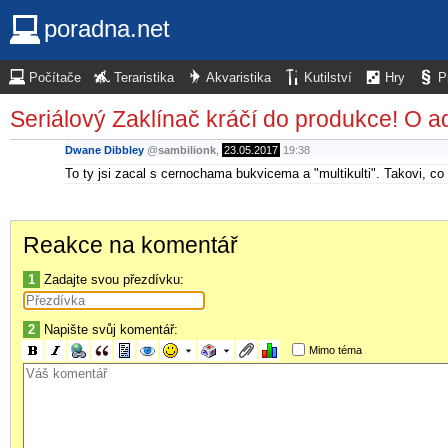
poradna.net
Počítače
Teraristika
Akvaristika
Kutilství
Hry
P
Seriálový Zaklínač kráčí do produkce! O ada
Dwane Dibbley
@
sambilionk
,
23.05.2017
19:38
To ty jsi zacal s cernochama bukvicema a "multikulti". Takovi, co
Reakce na komentář
1
Zadajte svou přezdívku:
2
Napište svůj komentář:
Mimo téma