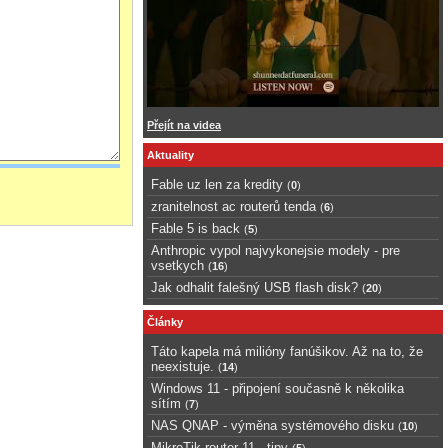
Přejít na videa
Aktuality
Fable uz len za kredity
(
0
)
zranitelnost ac routerů tenda
(
6
)
Fable 5 is back
(
5
)
Anthropic vypol najvykonejsie modely - pre
vsetkych
(
16
)
Jak odhalit falešný USB flash disk?
(
20
)
Články
Táto kapela má milióny fanúšikov. Až na to, že
neexistuje.
(
14
)
Windows 11 - připojení současně k několika
sítím
(
7
)
NAS QNAP - výměna systémového disku
(
10
)
MikroTik router 11 - tipy
(
5
)