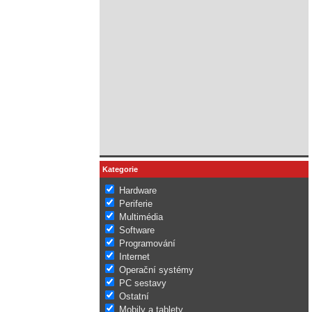
Kategorie
Hardware
Periferie
Multimédia
Software
Programování
Internet
Operační systémy
PC sestavy
Ostatní
Mobily a tablety