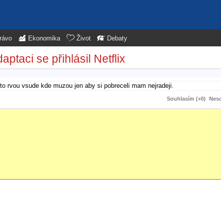
rávo
Ekonomika
Život
Debaty
ptaci se přihlásil Netflix
 to rvou vsude kde muzou jen aby si pobreceli mam nejradeji.
Souhlasím (+0)
Neso