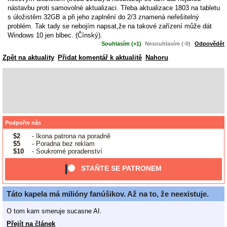
nástavbu proti samovolné aktualizaci. Třeba aktualizace 1803 na tabletu
s úložistěm 32GB a při jeho zaplnění do 2/3 znamená neřešitelný
problém. Tak tady se nebojím napsat,že na takové zařízení může dát
Windows 10 jen blbec. (Čínský).
Souhlasím (+1)
Nesouhlasím (-0)
Odpovědět
Zpět na aktuality
Přidat komentář k aktualitě
Nahoru
Podpořte nás
$2
- Ikona patrona na poradně
$5
- Poradna bez reklam
$10
- Soukromé poradenství
STAŇTE SE PATRONEM
Táto kapela má milióny fanúšikov. Až na to, že neexistuje.
O tom kam smeruje sucasne AI.
Přejít na článek