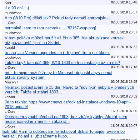
02.05.2018 15:48
Kurt
jí o 90 dní. ;-)
02.05.2018 15:57
touchwood
A to (W10 Pro) děláš jak? Pokud tedy nemáš entrprajsku…
02.05.2018 18:24
L-Core
normálně jsem to tam nacvakal... [82167-wup-png]
02.05.2018 20:37
touchwood
V tom políčku můžeš použít až číslo 365. Ale aktualizace,kousek
níž,pozastavíš "jen" na 35 dní.
03.05.2018 07:32
kozakl
to ano, ale Version upgrades se řídí právě tímto políčkem.
03.05.2018 07:42
touchwood
Takže když tam dáš 365, W10 1803 se ti nainstaluje až za rok?
03.05.2018 17:18
L-Core
ne... to nieje možné že by to Microsoft dopustil abys nemal
aktualizovaný systém.
03.05.2018 18:25
Mlocik97
Ne,max. pozastavení je 35 dní. Navíc ta "novinka" nebyla v předešlých
verzích. Takže si stáhni 1803…
03.05.2018 20:52
kozakl
Je to takhle: https://www.cnews.cz/odklad-instalace-windows-10-april-
2018-update/
16.05.2018 07:50
L-Core
Dnes jsem vynutil přechod na 1803, bez ztráty kytičky. Akorát jsem
musel následně změnit: - zakázat…
16.05.2018 10:07
L-Core
Inak fakt Vám to odporúčam neinštalovať dokiaľ to pôjde, ovšem po
mesiaci, no asi si už začneme kupo…