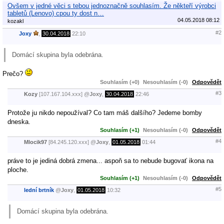
Ovšem v jedné věci s tebou jednoznačně souhlasím. Že někteří výrobci
tabletů (Lenovo) cpou ty dost n…
04.05.2018 08:12
kozakl
#2
Joxy
,
30.04.2018
22:10
Domácí skupina byla odebrána.
Prečo?
Souhlasím (+0)
Nesouhlasím (-0)
Odpovědět
#3
Kozy
[107.167.104.xxx]
@
Joxy
,
30.04.2018
22:46
Protože ju nikdo nepoužíval? Co tam máš dalšího? Jedeme bomby
dneska.
Souhlasím (+1)
Nesouhlasím (-0)
Odpovědět
#4
Mlocik97
[84.245.120.xxx]
@
Joxy
,
01.05.2018
01:44
práve to je jediná dobrá zmena... aspoň sa to nebude bugovať ikona na
ploche.
Souhlasím (+1)
Nesouhlasím (-0)
Odpovědět
#5
lední brtník
@
Joxy
,
01.05.2018
10:32
Domácí skupina byla odebrána.