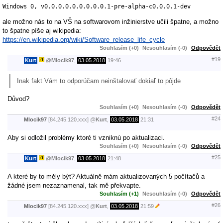
Windows 0, v0.0.0.0.0.0.0.0.0.1-pre-alpha-c0.0.0.1-dev
ale možno nás to na VŠ na softwarovom inžinierstve učili špatne, a možno
to špatne píše aj wikipedia:
https://en.wikipedia.org/wiki/Software_release_life_cycle
Souhlasím (+0)
Nesouhlasím (-0)
Odpovědět
#19
Kurt
@
Mlocik97
,
03.05.2018
19:46
Inak fakt Vám to odporúčam neinštalovať dokiaľ to pôjde
Důvod?
Souhlasím (+0)
Nesouhlasím (-0)
Odpovědět
#24
Mlocik97
[84.245.120.xxx]
@
Kurt
,
03.05.2018
21:31
Aby si odložil problémy ktoré ti vzniknú po aktualizaci.
Souhlasím (+0)
Nesouhlasím (-0)
Odpovědět
#25
Kurt
@
Mlocik97
,
03.05.2018
21:48
A které by to měly být? Aktuálně mám aktualizovaných 5 počítačů a
žádné jsem nezaznamenal, tak mě překvapte.
Souhlasím (+1)
Nesouhlasím (-0)
Odpovědět
#26
Mlocik97
[84.245.120.xxx]
@
Kurt
,
03.05.2018
21:59