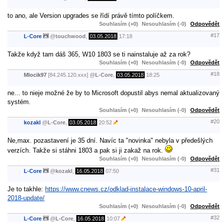
to ano, ale Version upgrades se řídí právě tímto políčkem.
Souhlasím (+0)
Nesouhlasím (-0)
Odpovědět
#17
L-Core
@
touchwood
,
03.05.2018
17:18
Takže když tam dáš 365, W10 1803 se ti nainstaluje až za rok?
Souhlasím (+0)
Nesouhlasím (-0)
Odpovědět
#18
Mlocik97
[84.245.120.xxx]
@
L-Core
,
03.05.2018
18:25
ne... to nieje možné že by to Microsoft dopustil abys nemal aktualizovaný
systém.
Souhlasím (+0)
Nesouhlasím (-0)
Odpovědět
#20
kozakl
@
L-Core
,
03.05.2018
20:52
Ne,max. pozastavení je 35 dní. Navíc ta "novinka" nebyla v předešlých
verzích. Takže si stáhni 1803 a pak si ji zakaž na rok.
Souhlasím (+0)
Nesouhlasím (-0)
Odpovědět
#31
L-Core
@
kozakl
,
16.05.2018
07:50
Je to takhle:
https://www.cnews.cz/odklad-instalace-windows-10-april-
2018-update/
Souhlasím (+0)
Nesouhlasím (-0)
Odpovědět
#32
L-Core
@
L-Core
,
16.05.2018
10:07