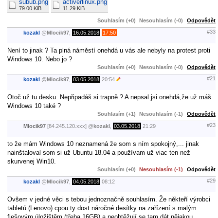
subub.png
activerlinux.png
79.00 KiB
11.29 KiB
Souhlasím (+0)
Nesouhlasím (-0)
Odpovědět
#33
kozakl
@
Mlocik97
,
16.05.2018
17:50
Není to jinak ? Ta plná náměstí onehdá u vás ale nebyly na protest proti
Windows 10. Nebo jo ?
Souhlasím (+0)
Nesouhlasím (-0)
Odpovědět
#21
kozakl
@
Mlocik97
,
03.05.2018
20:54
Otoč už tu desku. Nepřipadáš si trapně ? A nepsal jsi onehdá,že už máš
Windows 10 také ?
Souhlasím (+1)
Nesouhlasím (-1)
Odpovědět
#23
Mlocik97
[84.245.120.xxx]
@
kozakl
,
03.05.2018
21:29
to že mám Windows 10 neznamená že som s ním spokojný,... jinak
nainštaloval som si už Ubuntu 18.04 a používam už viac ten než
skurvenej Win10.
Souhlasím (+0)
Nesouhlasím (-1)
Odpovědět
#29
kozakl
@
Mlocik97
,
04.05.2018
08:12
Ovšem v jedné věci s tebou jednoznačně souhlasím. Že někteří výrobci
tabletů (Lenovo) cpou ty dost náročné desítky na zařízení s malým
flešovým úložištěm (třeba 16GB) a neobtěžují se tam dát nějakou