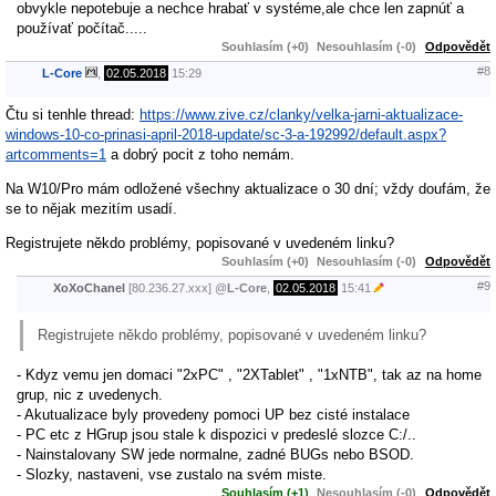
obvykle nepotebuje a nechce hrabať v systéme,ale chce len zapnúť a
používať počítač.....
Souhlasím (+0)
Nesouhlasím (-0)
Odpovědět
#8
L-Core
,
02.05.2018
15:29
Čtu si tenhle thread:
https://www.zive.cz/clanky/velka-jarni-aktualizace-
windows-10-co-prinasi-april-2018-update/sc-3-a-192992/default.aspx?
artcomments=1
a dobrý pocit z toho nemám.
Na W10/Pro mám odložené všechny aktualizace o 30 dní; vždy doufám, že
se to nějak mezitím usadí.
Registrujete někdo problémy, popisované v uvedeném linku?
Souhlasím (+0)
Nesouhlasím (-0)
Odpovědět
#9
XoXoChanel
[80.236.27.xxx]
@
L-Core
,
02.05.2018
15:41
Registrujete někdo problémy, popisované v uvedeném linku?
- Kdyz vemu jen domaci "2xPC" , "2XTablet" , "1xNTB", tak az na home
grup, nic z uvedenych.
- Akutualizace byly provedeny pomoci UP bez cisté instalace
- PC etc z HGrup jsou stale k dispozici v predeslé slozce C:/..
- Nainstalovany SW jede normalne, zadné BUGs nebo BSOD.
- Slozky, nastaveni, vse zustalo na svém miste.
Souhlasím (+1)
Nesouhlasím (-0)
Odpovědět