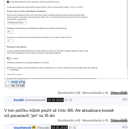
wup.png
58.70 KiB
Souhlasím (+0)
Nesouhlasím (-0)
Odpovědět
#14
kozakl
@
touchwood
,
03.05.2018
07:32
V tom políčku můžeš použít až číslo 365. Ale aktualizace,kousek
níž,pozastavíš "jen" na 35 dní.
Souhlasím (+0)
Nesouhlasím (-0)
Odpovědět
#15
touchwood
@
kozakl
,
03.05.2018
07:42