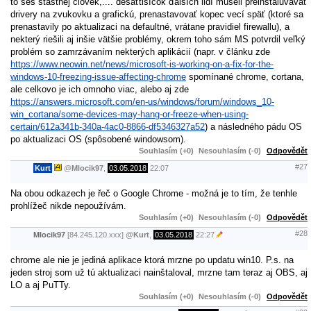
to seš štastnej človek,.... desaťtisícok ďalších lidí museli preinštaluvávať
drivery na zvukovku a grafickú, prenastavovať kopec vecí späť (ktoré sa
prenastavily po aktualizaci na defaultné, vrátane pravidiel firewallu), a
nekterý riešili aj inšie vätšie problémy, okrem toho sám MS potvrdil veľký
problém so zamrzávaním nekterých aplikácií (napr. v článku zde
https://www.neowin.net/news/microsoft-is-working-on-a-fix-for-the-
windows-10-freezing-issue-affecting-chrome
spomínané chrome, cortana,
ale celkovo je ich omnoho viac, alebo aj zde
https://answers.microsoft.com/en-us/windows/forum/windows_10-
win_cortana/some-devices-may-hang-or-freeze-when-using-
certain/612a341b-340a-4ac0-8866-df5346327a52
) a následného pádu OS
po aktualizaci OS (spôsobené windowsom).
Souhlasím (+0)
Nesouhlasím (-0)
Odpovědět
#27
Kurt
@
Mlocik97
,
03.05.2018
22:07
Na obou odkazech je řeč o Google Chrome - možná je to tím, že tenhle
prohlížeč nikde nepoužívám.
Souhlasím (+0)
Nesouhlasím (-0)
Odpovědět
#28
Mlocik97
[84.245.120.xxx]
@
Kurt
,
03.05.2018
22:27
chrome ale nie je jediná aplikace ktorá mrzne po updatu win10. P.s. na
jeden stroj som už tú aktualizaci nainštaloval, mrzne tam teraz aj OBS, aj
LO a aj PuTTy.
Souhlasím (+0)
Nesouhlasím (-0)
Odpovědět