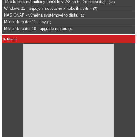
Táto kapela má milióny fanúšikov. Až na to, že neexistuje.
(
14
)
Windows 11 - připojení současně k několika sítím
(
7
)
NAS QNAP - výměna systémového disku
(
10
)
MikroTik router 11 - tipy
(
5
)
MikroTik router 10 - upgrade routeru
(
3
)
Reklama