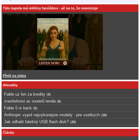
Táto kapela má milióny fanúšikov - až na to, že neexistuje
Přejít na videa
Aktuality
Fable uz len za kredity
(
0
)
zranitelnost ac routerů tenda
(
6
)
Fable 5 is back
(
5
)
Anthropic vypol najvykonejsie modely - pre vsetkych
(
16
)
Jak odhalit falešný USB flash disk?
(
20
)
Články