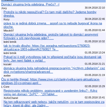
Domácí skupina byla odebrána. Prečo? :-|
30.04.2018 22:10
Joxy
Protože ju nikdo nepoužíval? Co tam máš dalšího? Jedeme bomby
dneska.
30.04.2018 22:46
Kozy
práve to je jediná dobrá zmena... aspoň sa to nebude bugovať ikona na
ploche.
01.05.2018 01:44
Mlocik97
Domácí skupina byla odebrána. protože takové to domácí anonymní
fízlování v síti nevyhovuje gdpr? :…
01.05.2018 10:32
lední brtník
tak to trvalo dlouho: https://pc.poradna.net/questions/2760823-
aktualizace-1803-sdileni#r2760827 Te…
01.05.2018 13:24
lední brtník
Pokud jsi ji měl vytvořenou,tak ty připojené počítače jsou dostupné jak
byly. Jen není řádek v ovlád…
01.05.2018 21:21
kozakl
domáca skupina bola nahradená prepracovaným "rýchlym zdielaním" cez
disk xy/options/sharing/advanced…
03.05.2018 21:19
audax
Čtu si tenhle thread: https://www.zive.cz/clanky/velka-jarni-aktualizace-
windows-10-co-prinasi-april…
02.05.2018 15:29
L-Core
Registrujete někdo problémy, popisované v uvedeném linku? - Kdyz
vemu jen domaci "2xPC" , "2XTablet…
02.05.2018 15:41
XoXoChanel
Na ten odkazovaný web nelezu, takže netuším, co je tam popisováno za
hrůzy, které tě děsí, ale žádný…