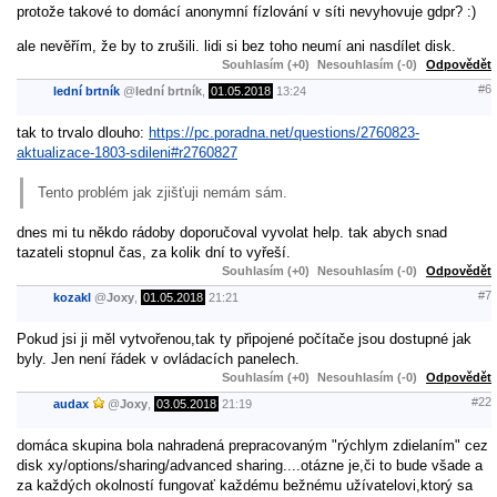
protože takové to domácí anonymní fízlování v síti nevyhovuje gdpr? :)
ale nevěřím, že by to zrušili. lidi si bez toho neumí ani nasdílet disk.
Souhlasím (+0)
Nesouhlasím (-0)
Odpovědět
#6
lední brtník
@
lední brtník
,
01.05.2018
13:24
tak to trvalo dlouho:
https://pc.poradna.net/questions/2760823-
aktualizace-1803-sdileni#r2760827
Tento problém jak zjišťuji nemám sám.
dnes mi tu někdo rádoby doporučoval vyvolat help. tak abych snad
tazateli stopnul čas, za kolik dní to vyřeší.
Souhlasím (+0)
Nesouhlasím (-0)
Odpovědět
#7
kozakl
@
Joxy
,
01.05.2018
21:21
Pokud jsi ji měl vytvořenou,tak ty připojené počítače jsou dostupné jak
byly. Jen není řádek v ovládacích panelech.
Souhlasím (+0)
Nesouhlasím (-0)
Odpovědět
#22
audax
@
Joxy
,
03.05.2018
21:19
domáca skupina bola nahradená prepracovaným "rýchlym zdielaním" cez
disk xy/options/sharing/advanced sharing....otázne je,či to bude všade a
za každých okolností fungovať každému bežnému užívatelovi,ktorý sa