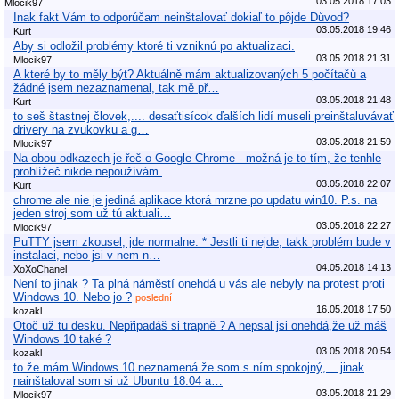
03.05.2018 17:03
Mlocik97
Inak fakt Vám to odporúčam neinštalovať dokiaľ to pôjde Důvod?
03.05.2018 19:46
Kurt
Aby si odložil problémy ktoré ti vzniknú po aktualizaci.
03.05.2018 21:31
Mlocik97
A které by to měly být? Aktuálně mám aktualizovaných 5 počítačů a
žádné jsem nezaznamenal, tak mě př…
03.05.2018 21:48
Kurt
to seš štastnej človek,.... desaťtisícok ďalších lidí museli preinštaluvávať
drivery na zvukovku a g…
03.05.2018 21:59
Mlocik97
Na obou odkazech je řeč o Google Chrome - možná je to tím, že tenhle
prohlížeč nikde nepoužívám.
03.05.2018 22:07
Kurt
chrome ale nie je jediná aplikace ktorá mrzne po updatu win10. P.s. na
jeden stroj som už tú aktuali…
03.05.2018 22:27
Mlocik97
PuTTY jsem zkousel, jde normalne. * Jestli ti nejde, takk problém bude v
instalaci, nebo jsi v nem n…
04.05.2018 14:13
XoXoChanel
Není to jinak ? Ta plná náměstí onehdá u vás ale nebyly na protest proti
Windows 10. Nebo jo ?
poslední
16.05.2018 17:50
kozakl
Otoč už tu desku. Nepřipadáš si trapně ? A nepsal jsi onehdá,že už máš
Windows 10 také ?
03.05.2018 20:54
kozakl
to že mám Windows 10 neznamená že som s ním spokojný,... jinak
nainštaloval som si už Ubuntu 18.04 a…
03.05.2018 21:29
Mlocik97