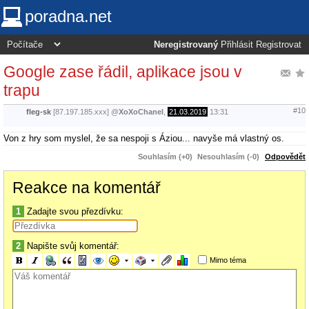
poradna.net
Neregistrovaný
Přihlásit
Registrovat
Google zase řádil, aplikace jsou v
trapu
#10
fleg-sk
[87.197.185.xxx]
@
XoXoChanel
,
21.03.2019
13:31
Von z hry som myslel, že sa nespoji s Áziou... navyše má vlastný os.
Souhlasím (+0)
Nesouhlasím (-0)
Odpovědět
Reakce na komentář
1
Zadajte svou přezdívku:
2
Napište svůj komentář:
Mimo téma