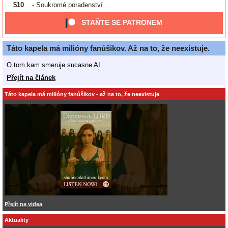
$10
- Soukromé poradenství
STAŇTE SE PATRONEM
Táto kapela má milióny fanúšikov. Až na to, že neexistuje.
O tom kam smeruje sucasne AI.
Přejít na článek
Táto kapela má milióny fanúšikov - až na to, že neexistuje
Přejít na videa
Aktuality