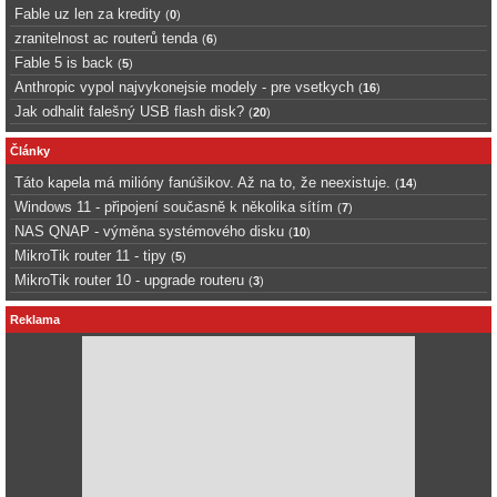
Fable uz len za kredity
(
0
)
zranitelnost ac routerů tenda
(
6
)
Fable 5 is back
(
5
)
Anthropic vypol najvykonejsie modely - pre vsetkych
(
16
)
Jak odhalit falešný USB flash disk?
(
20
)
Články
Táto kapela má milióny fanúšikov. Až na to, že neexistuje.
(
14
)
Windows 11 - připojení současně k několika sítím
(
7
)
NAS QNAP - výměna systémového disku
(
10
)
MikroTik router 11 - tipy
(
5
)
MikroTik router 10 - upgrade routeru
(
3
)
Reklama