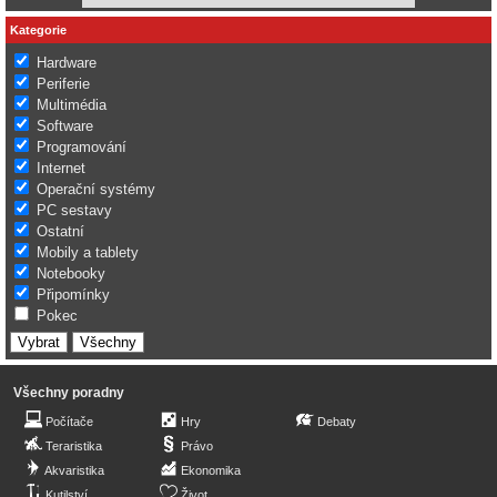
Kategorie
Hardware
Periferie
Multimédia
Software
Programování
Internet
Operační systémy
PC sestavy
Ostatní
Mobily a tablety
Notebooky
Připomínky
Pokec
Všechny poradny
Počítače
Hry
Debaty
Teraristika
Právo
Akvaristika
Ekonomika
Kutilství
Život