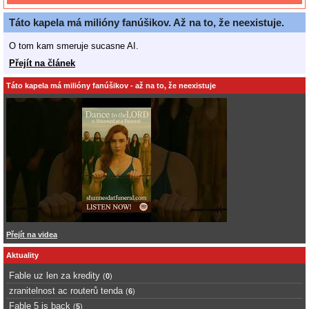
Táto kapela má milióny fanúšikov. Až na to, že neexistuje.
O tom kam smeruje sucasne AI.
Přejít na článek
Táto kapela má milióny fanúšikov - až na to, že neexistuje
Přejít na videa
Aktuality
Fable uz len za kredity
(
0
)
zranitelnost ac routerů tenda
(
6
)
Fable 5 is back
(
5
)