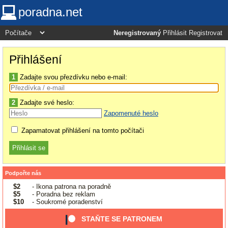
poradna.net
Neregistrovaný
Přihlásit
Registrovat
Přihlášení
1
Zadajte svou přezdívku nebo e-mail:
2
Zadajte své heslo:
Zapomenuté heslo
Zapamatovat přihlášení na tomto počítači
Podpořte nás
$2
- Ikona patrona na poradně
$5
- Poradna bez reklam
$10
- Soukromé poradenství
STAŇTE SE PATRONEM