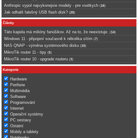
Anthropic vypol najvykonejsie modely - pre vsetkych
(
16
)
Jak odhalit falešný USB flash disk?
(
20
)
Články
Táto kapela má milióny fanúšikov. Až na to, že neexistuje.
(
14
)
Windows 11 - připojení současně k několika sítím
(
7
)
NAS QNAP - výměna systémového disku
(
10
)
MikroTik router 11 - tipy
(
5
)
MikroTik router 10 - upgrade routeru
(
3
)
Kategorie
Hardware
Periferie
Multimédia
Software
Programování
Internet
Operační systémy
PC sestavy
Ostatní
Mobily a tablety
Notebooky