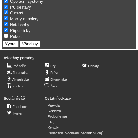
Operační systémy
PC sestavy
Ostatní
Mobily a tablety
Notebooky
Připomínky
Pokec
Všechny poradny
Počítače
Hry
Debaty
Teraristika
Právo
Akvaristika
Ekonomika
Kutilství
Život
Sociální sítě
Ostatní odkazy
Pravidla
Facebook
Reklama
Twitter
Podpořte nás
FAQ
Kontakt
Prohlášení o ochraně osobních údajů