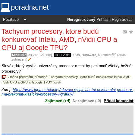
poradna.net
Neregistrovaný
Přihlásit
Registrovat
Tachyum procesory, ktore budú
konkurovať Intelu, AMD, nVidii CPU a
GPU aj Google TPU?
Mlocik97
[84.245.121.xxx],
14.11.2019
09:39
,
Hardware
, 6 komentářů (3636
zobrazení)
Slovák, ktorý vyvíja univerzálny procesor a mal by prekonať všetky bežné
procesory?
Změna předmětu, původně: Tachyum procesiey, ktore budú konkurovať Intelu, AMD,
nVidii CPU a GPU aj Google TPU?
(karel)
Zdroj:
https://www.lupa.cz/clanky/slovaci-vyviji-vlastni-univerzalni-procesor-
ma-prekonat-klasicke-procesory-i-grafiky/
Zajímavé (+4)
Nezajímavé (-0)
Přidat komentář