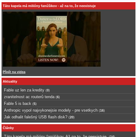
Táto kapela má milióny fanúšikov - až na to, že neexistuje
Přejít na videa
Aktuality
Fable uz len za kredity
(
0
)
zranitelnost ac routerů tenda
(
6
)
Fable 5 is back
(
5
)
Anthropic vypol najvykonejsie modely - pre vsetkych
(
16
)
Jak odhalit falešný USB flash disk?
(
20
)
Články
Táto kapela má milióny fanúšikov. Až na to, že neexistuje.
(
14
)