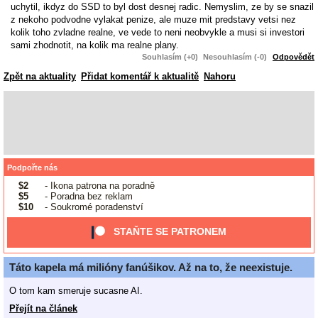
uchytil, ikdyz do SSD to byl dost desnej radic. Nemyslim, ze by se snazil
z nekoho podvodne vylakat penize, ale muze mit predstavy vetsi nez
kolik toho zvladne realne, ve vede to neni neobvykle a musi si investori
sami zhodnotit, na kolik ma realne plany.
Souhlasím (+0)
Nesouhlasím (-0)
Odpovědět
Zpět na aktuality
Přidat komentář k aktualitě
Nahoru
Podpořte nás
$2
- Ikona patrona na poradně
$5
- Poradna bez reklam
$10
- Soukromé poradenství
STAŇTE SE PATRONEM
Táto kapela má milióny fanúšikov. Až na to, že neexistuje.
O tom kam smeruje sucasne AI.
Přejít na článek