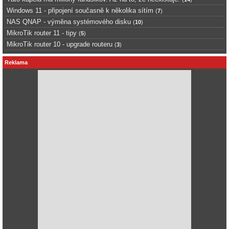
Windows 11 - připojení současně k několika sítím
(
7
)
NAS QNAP - výměna systémového disku
(
10
)
MikroTik router 11 - tipy
(
5
)
MikroTik router 10 - upgrade routeru
(
3
)
Reklama