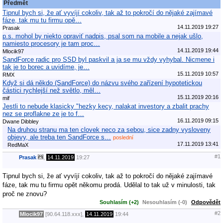
Předmět
Tipnul bych si, že ať vyvíjí cokoliv, tak až to pokročí do nějaké zajímavé
fáze, tak mu tu firmu opě…
14.11.2019 19:27
Prasak
p.s. mohol by niekto opraviť nadpis, psal som na mobile a nejak ušlo,
namiesto procesory je tam proc…
14.11.2019 19:44
Mlocik97
SandForce radic pro SSD byl paskvil a ja se mu vždy vyhybal. Nicmene i
tak je to borec a uvidíme, je…
15.11.2019 10:57
RMX
Když si dá někdo (SandForce) do názvu svého zařízení hypotetickou
částici rychlejší než světlo, měl…
15.11.2019 20:16
mif
Jestli to nebude klasicky "hezky kecy, nalakat investory a zbalit prachy
nez se proflakne ze je to f…
16.11.2019 09:15
Dwane Dibbley
Na druhou stranu ma ten clovek neco za sebou, sice zadny vysloveny
objevy, ale treba ten SandForce s…
poslední
17.11.2019 13:41
RedMaX
#1
Prasak
,
14.11.2019
19:27
Tipnul bych si, že ať vyvíjí cokoliv, tak až to pokročí do nějaké zajímavé
fáze, tak mu tu firmu opět někomu prodá. Udělal to tak už v minulosti, tak
proč ne znovu?
Souhlasím (+2)
Nesouhlasím (-0)
Odpovědět
#2
Mlocik97
[90.64.118.xxx],
14.11.2019
19:44