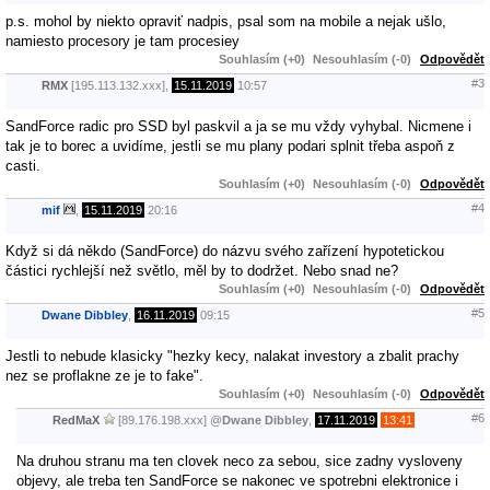
p.s. mohol by niekto opraviť nadpis, psal som na mobile a nejak ušlo,
namiesto procesory je tam procesiey
Souhlasím (+0)
Nesouhlasím (-0)
Odpovědět
#3
RMX
[195.113.132.xxx],
15.11.2019
10:57
SandForce radic pro SSD byl paskvil a ja se mu vždy vyhybal. Nicmene i
tak je to borec a uvidíme, jestli se mu plany podari splnit třeba aspoň z
casti.
Souhlasím (+0)
Nesouhlasím (-0)
Odpovědět
#4
mif
,
15.11.2019
20:16
Když si dá někdo (SandForce) do názvu svého zařízení hypotetickou
částici rychlejší než světlo, měl by to dodržet. Nebo snad ne?
Souhlasím (+0)
Nesouhlasím (-0)
Odpovědět
#5
Dwane Dibbley
,
16.11.2019
09:15
Jestli to nebude klasicky "hezky kecy, nalakat investory a zbalit prachy
nez se proflakne ze je to fake".
Souhlasím (+0)
Nesouhlasím (-0)
Odpovědět
#6
RedMaX
[89.176.198.xxx]
@
Dwane Dibbley
,
17.11.2019
13:41
Na druhou stranu ma ten clovek neco za sebou, sice zadny vysloveny
objevy, ale treba ten SandForce se nakonec ve spotrebni elektronice i