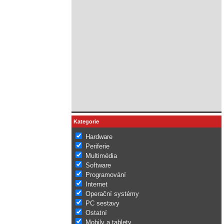
Kategorie
Hardware
Periferie
Multimédia
Software
Programování
Internet
Operační systémy
PC sestavy
Ostatní
Mobily a tablety