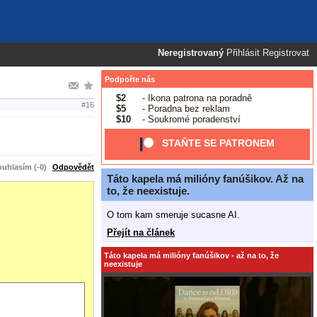
Neregistrovaný
Přihlásit
Registrovat
Podpořte nás
$2
- Ikona patrona na poradně
#16
$5
- Poradna bez reklam
$10
- Soukromé poradenství
STAŇTE SE PATRONEM
uhlasím (-0)
Odpovědět
Táto kapela má milióny fanúšikov. Až na
to, že neexistuje.
O tom kam smeruje sucasne AI.
Přejít na článek
Táto kapela má milióny fanúšikov - až na to, že
neexistuje