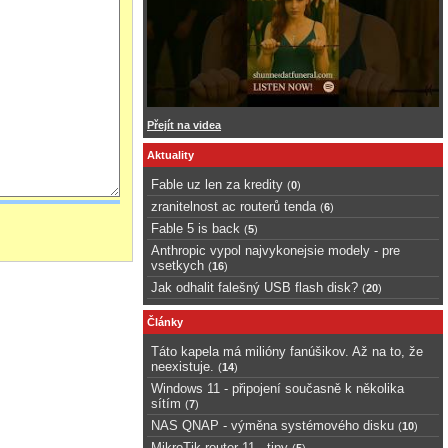
Přejít na videa
Aktuality
Fable uz len za kredity
(
0
)
zranitelnost ac routerů tenda
(
6
)
Fable 5 is back
(
5
)
Anthropic vypol najvykonejsie modely - pre
vsetkych
(
16
)
Jak odhalit falešný USB flash disk?
(
20
)
Články
Táto kapela má milióny fanúšikov. Až na to, že
neexistuje.
(
14
)
Windows 11 - připojení současně k několika
sítím
(
7
)
NAS QNAP - výměna systémového disku
(
10
)
MikroTik router 11 - tipy
(
5
)