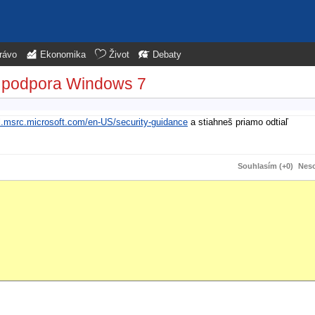
rávo
Ekonomika
Život
Debaty
í podpora Windows 7
al.msrc.microsoft.com/en-US/security-guidance
a stiahneš priamo odtiaľ
Souhlasím (+0)
Neso