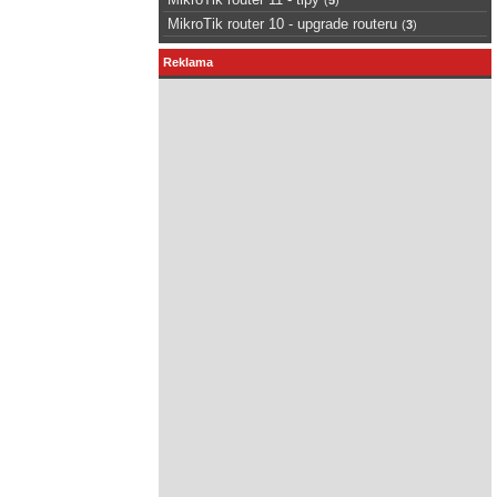
MikroTik router 10 - upgrade routeru
(
3
)
Reklama