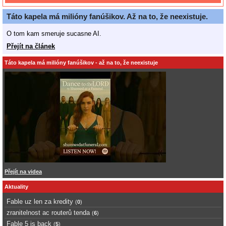
Táto kapela má milióny fanúšikov. Až na to, že neexistuje.
O tom kam smeruje sucasne AI.
Přejít na článek
Táto kapela má milióny fanúšikov - až na to, že neexistuje
Přejít na videa
Aktuality
Fable uz len za kredity
(
0
)
zranitelnost ac routerů tenda
(
6
)
Fable 5 is back
(
5
)