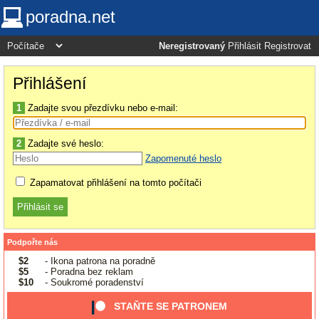
poradna.net
Neregistrovaný
Přihlásit
Registrovat
Přihlášení
1
Zadajte svou přezdívku nebo e-mail:
2
Zadajte své heslo:
Zapomenuté heslo
Zapamatovat přihlášení na tomto počítači
Podpořte nás
$2
- Ikona patrona na poradně
$5
- Poradna bez reklam
$10
- Soukromé poradenství
STAŇTE SE PATRONEM