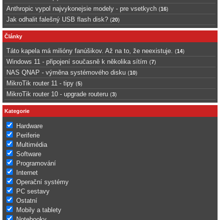
Anthropic vypol najvykonejsie modely - pre vsetkych
(
16
)
Jak odhalit falešný USB flash disk?
(
20
)
Články
Táto kapela má milióny fanúšikov. Až na to, že neexistuje.
(
14
)
Windows 11 - připojení současně k několika sítím
(
7
)
NAS QNAP - výměna systémového disku
(
10
)
MikroTik router 11 - tipy
(
5
)
MikroTik router 10 - upgrade routeru
(
3
)
Kategorie
Hardware
Periferie
Multimédia
Software
Programování
Internet
Operační systémy
PC sestavy
Ostatní
Mobily a tablety
Notebooky