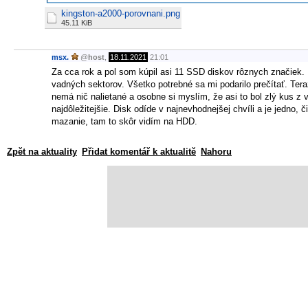
kingston-a2000-porovnani.png
45.11 KiB
msx.
@
host
,
18.11.2021
21:01
Za cca rok a pol som kúpil asi 11 SSD diskov rôznych značiek. 
vadných sektorov. Všetko potrebné sa mi podarilo prečítať. Te
nemá nič nalietané a osobne si myslím, že asi to bol zlý kus z 
najdôležitejšie. Disk odíde v najnevhodnejšej chvíli a je jedn
mazanie, tam to skôr vidím na HDD.
Zpět na aktuality
Přidat komentář k aktualitě
Nahoru