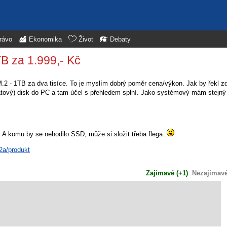
rávo
Ekonomika
Život
Debaty
B za 1.999,- Kč
2 - 1TB za dva tisíce. To je myslím dobrý poměr cena/výkon. Jak by řekl zd
 (datový) disk do PC a tam účel s přehledem splní. Jako systémový mám stejn
. A komu by se nehodilo SSD, může si složit třeba flega.
2a/produkt
Zajímavé (+1)
Nezajímavé 