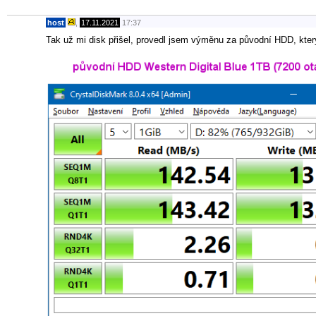
host
,
17.11.2021
17:37
Tak už mi disk přišel, provedl jsem výměnu za původní HDD, kter