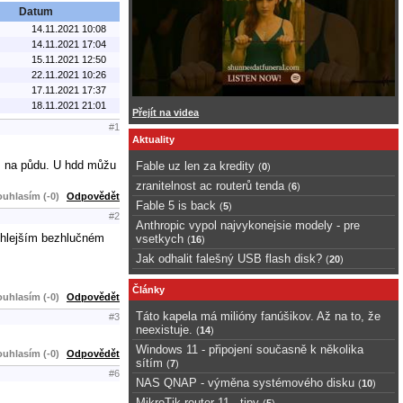
Datum
14.11.2021 10:08
14.11.2021 17:04
15.11.2021 12:50
22.11.2021 10:26
17.11.2021 17:37
18.11.2021 21:01
Přejít na videa
#1
Aktuality
am na půdu. U hdd můžu
Fable uz len za kredity
(
0
)
zranitelnost ac routerů tenda
(
6
)
uhlasím (-0)
Odpovědět
Fable 5 is back
(
5
)
#2
Anthropic vypol najvykonejsie modely - pre
chlejším bezhlučném
vsetkych
(
16
)
Jak odhalit falešný USB flash disk?
(
20
)
Články
uhlasím (-0)
Odpovědět
Táto kapela má milióny fanúšikov. Až na to, že
#3
neexistuje.
(
14
)
Windows 11 - připojení současně k několika
uhlasím (-0)
Odpovědět
sítím
(
7
)
#6
NAS QNAP - výměna systémového disku
(
10
)
MikroTik router 11 - tipy
(
5
)