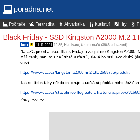
poradna.net
Počítače
Teraristika
Akvaristika
Kutilství
Hry
P
Black Friday - SSD Kingston A2000 M.2 1T
host
,
11.11.2021
19:35
,
Hardware
, 6 komentářů (3966 zobrazení)
Na CZC probíhá akce Black Friday a zaujal mě Kingston A2000, M.
MM_tank, není to sice "trhač asfaltu", ale já ho bral jako druhý
verzi.
https://www.czc.cz/kingston-a2000-m-2-1tb/265877a/produkt
Tak se třeba taky někdo inspiruje a udělá si předčasného Ježíška
https://www.czc.cz/stavebnice-fleg-auto-z-kartonu-papirove/31690
Zdroj: czc.cz