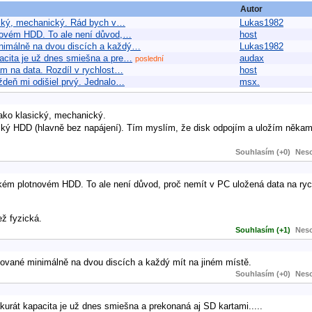
Autor
sický, mechanický. Rád bych v…
Lukas1982
tnovém HDD. To ale není důvod,…
host
inimálně na dvou discích a každý…
Lukas1982
pacita je už dnes smiešna a pre…
audax
poslední
ám na data. Rozdíl v rychlost…
host
ždeň mi odišiel prvý. Jednalo…
msx.
jako klasický, mechanický.
sický HDD (hlavně bez napájení). Tím myslím, že disk odpojím a uložím něk
Souhlasím (+0)
Neso
ickém plotnovém HDD. To ale není důvod, proč nemít v PC uložená data na ry
ž fyzická.
Souhlasím (+1)
Neso
hované minimálně na dvou discích a každý mít na jiném místě.
Souhlasím (+0)
Neso
urát kapacita je už dnes smiešna a prekonaná aj SD kartami.....