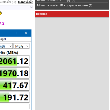
uhlasím (-0)
Odpovědět
MikroTik router 10 - upgrade routeru
(
3
)
#4
Reklama