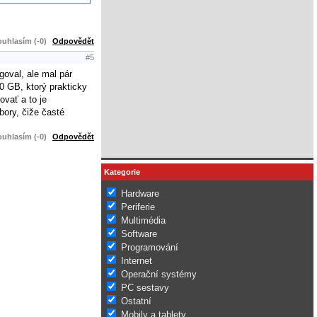
uhlasím (-0)
Odpovědět
#5
goval, ale mal pár
0 GB, ktorý prakticky
ovať a to je
bory, čiže časté
uhlasím (-0)
Odpovědět
Kategorie
Hardware
Periferie
Multimédia
Software
Programování
Internet
Operační systémy
PC sestavy
Ostatní
Mobily a tablety