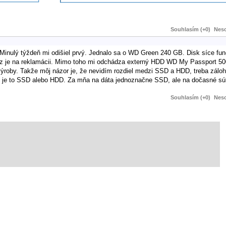
Souhlasím (+0)
Neso
Minulý týždeň mi odišiel prvý. Jednalo sa o WD Green 240 GB. Disk síce fun
raz je na reklamácii. Mimo toho mi odchádza externý HDD WD My Passport 50
výroby. Takže môj názor je, že nevidím rozdiel medzi SSD a HDD, treba záloh
o, či je to SSD alebo HDD. Za mňa na dáta jednoznačne SSD, ale na dočasné sú
Souhlasím (+0)
Neso