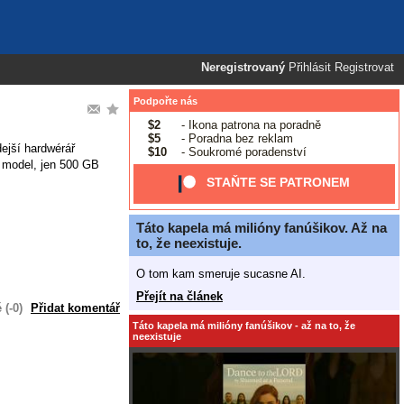
Neregistrovaný
Přihlásit
Registrovat
Podpořte nás
$2
- Ikona patrona na poradně
$5
- Poradna bez reklam
ejší hardwérář
$10
- Soukromé poradenství
ý model, jen 500 GB
STAŇTE SE PATRONEM
Táto kapela má milióny fanúšikov. Až na
to, že neexistuje.
O tom kam smeruje sucasne AI.
Přejít na článek
(-0)
Přidat komentář
Táto kapela má milióny fanúšikov - až na to, že
neexistuje