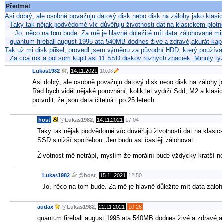
Předmět
Asi dobrý, ale osobně považuju datový disk nebo disk na zálohy jako kla
Taky tak nějak podvědomě víc důvěřuju životnosti dat na klasickém plo
Jo, něco na tom bude. Za mě je hlavně důležité mít data zálohované m
quantum fireball august 1995 ata 540MB dodnes živé a zdravé,akurát ka
Tak už mi disk přišel, provedl jsem výměnu za původní HDD, který použív
Za cca rok a pol som kúpil asi 11 SSD diskov rôznych značiek. Minulý tý
Lukas1982
,
14.11.2021
10:08
Asi dobrý, ale osobně považuju datový disk nebo disk na zálohy 
Rád bych viděl nějaké porovnání, kolik let vydrží Sdd, M2 a kla
potvrdit, že jsou data čitelná i po 25 letech.
host
@
Lukas1982
,
14.11.2021
17:04
Taky tak nějak podvědomě víc důvěřuju životnosti dat na klas
SSD s nižší spotřebou. Jen budu asi častěji zálohovat.
Životnost mě netrápí, myslím že morální bude vždycky kratší ne
Lukas1982
@
host
,
15.11.2021
12:50
Jo, něco na tom bude. Za mě je hlavně důležité mít data zálo
audax
@
Lukas1982
,
22.11.2021
10:26
quantum fireball august 1995 ata 540MB dodnes živé a zdravé,ak