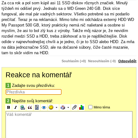
Za cca rok a pol som kúpil asi 11 SSD diskov rôznych značiek. Minulý
týždeň mi odišiel prvý. Jednalo sa o WD Green 240 GB. Disk síce
fungoval, ale mal pár vadných sektorov. Všetko potrebné sa mi podarilo
prečítať. Teraz je na reklamácii. Mimo toho mi odchádza externý HDD WD
My Passport 500 GB, ktorý prakticky nemá nič nalietané a osobne si
myslím, že asi to bol zlý kus z výroby. Takže môj názor je, že nevidím
rozdiel medzi SSD a HDD, treba zálohovať a to je najdôležitejšie. Disk
odíde v najnevhodnejšej chvíli a je jedno, či je to SSD alebo HDD. Za mňa
na dáta jednoznačne SSD, ale na dočasné súbory, čiže časté mazanie,
tam to skôr vidím na HDD.
Souhlasím (+0)
Nesouhlasím (-0)
Odpovědět
Reakce na komentář
1
Zadajte svou přezdívku:
2
Napište svůj komentář:
Mimo téma