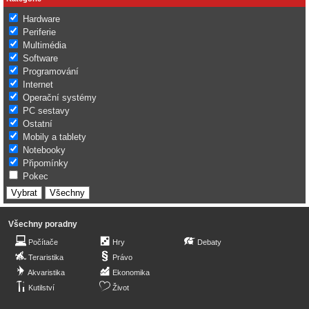
Hardware
Periferie
Multimédia
Software
Programování
Internet
Operační systémy
PC sestavy
Ostatní
Mobily a tablety
Notebooky
Připomínky
Pokec
Všechny poradny
Počítače
Hry
Debaty
Teraristika
Právo
Akvaristika
Ekonomika
Kutilství
Život