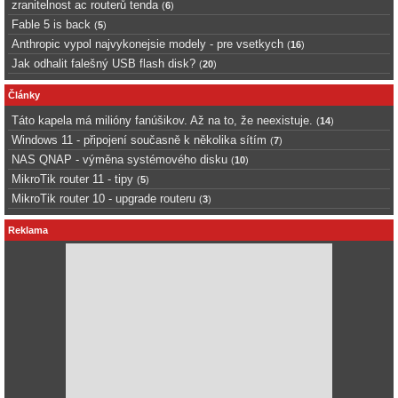
zranitelnost ac routerů tenda
(
6
)
Fable 5 is back
(
5
)
Anthropic vypol najvykonejsie modely - pre vsetkych
(
16
)
Jak odhalit falešný USB flash disk?
(
20
)
Články
Táto kapela má milióny fanúšikov. Až na to, že neexistuje.
(
14
)
Windows 11 - připojení současně k několika sítím
(
7
)
NAS QNAP - výměna systémového disku
(
10
)
MikroTik router 11 - tipy
(
5
)
MikroTik router 10 - upgrade routeru
(
3
)
Reklama