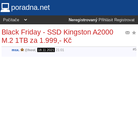
poradna.net
Neregistrovaný
Přihlásit
Registrovat
Black Friday - SSD Kingston A2000
M.2 1TB za 1.999,- Kč
#5
msx.
@
host
,
18.11.2021
21:01