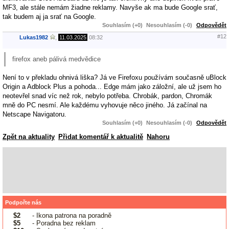
MF3, ale stále nemám žiadne reklamy. Navyše ak ma bude Google srať,
tak budem aj ja srať na Google.
Souhlasím (+0)
Nesouhlasím (-0)
Odpovědět
#12
Lukas1982
,
11.03.2025
08:32
firefox aneb pálivá medvědice
Není to v překladu ohnivá liška? Já ve Firefoxu používám současně uBlock
Origin a Adblock Plus a pohoda... Edge mám jako záložní, ale už jsem ho
neotevřel snad víc než rok, nebylo potřeba. Chrobák, pardon, Chromák
mně do PC nesmí. Ale každému vyhovuje něco jiného. Já začínal na
Netscape Navigatoru.
Souhlasím (+0)
Nesouhlasím (-0)
Odpovědět
Zpět na aktuality
Přidat komentář k aktualitě
Nahoru
Podpořte nás
$2
- Ikona patrona na poradně
$5
- Poradna bez reklam