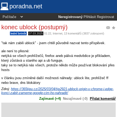
poradna.net
Neregistrovaný
Přihlásit
Registrovat
konec ublock (postupný)
lední brtník
,
07.03.2025
01:22
,
Internet
, 13 komentářů (3837 zobrazení)
"tak nám zabili ublock" - jsem chtěl původně nazvat tento příspěvek.
ale není to přesné:
netýká se všech prohlížečů, firefox aneb pálivá medvědice je příkladem,
který zůstává u starého api a ub funguje,
taky se to netýká nás všech, protože někdo může používat blokování přes
hosts
v článku jsou zmíněné další možnosti náhrady: ublock lite, prohlížeč ff
nebo brave, dns blokátory
Zdroj:
https://365tipu.cz/2025/03/04/tip2921-ublock-origin-v-chrome-i-edge-
konci-zabit-zamerne-google-cim-ho-nahradit/
Zajímavé (+4)
Nezajímavé (-0)
Přidat komentář