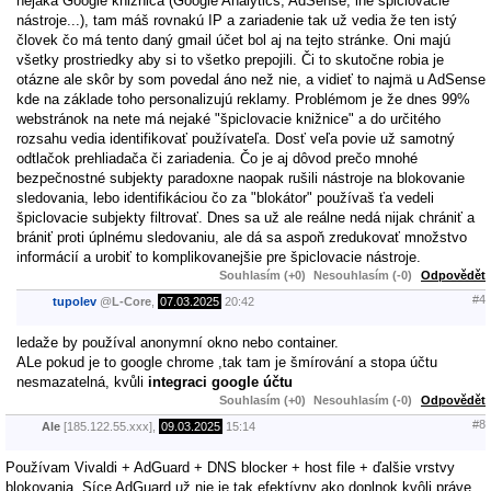
nejaká Google knižnica (Google Analytics, AdSense, iné špiclovacie
nástroje...), tam máš rovnakú IP a zariadenie tak už vedia že ten istý
človek čo má tento daný gmail účet bol aj na tejto stránke. Oni majú
všetky prostriedky aby si to všetko prepojili. Či to skutočne robia je
otázne ale skôr by som povedal áno než nie, a vidieť to najmä u AdSense
kde na základe toho personalizujú reklamy. Problémom je že dnes 99%
webstránok na nete má nejaké "špiclovacie knižnice" a do určitého
rozsahu vedia identifikovať používateľa. Dosť veľa povie už samotný
odtlačok prehliadača či zariadenia. Čo je aj dôvod prečo mnohé
bezpečnostné subjekty paradoxne naopak rušili nástroje na blokovanie
sledovania, lebo identifikáciou čo za "blokátor" používaš ťa vedeli
špiclovacie subjekty filtrovať. Dnes sa už ale reálne nedá nijak chrániť a
brániť proti úplnému sledovaniu, ale dá sa aspoň zredukovať množstvo
informácií a urobiť to komplikovanejšie pre špiclovacie nástroje.
Souhlasím (+0)
Nesouhlasím (-0)
Odpovědět
#4
tupolev
@
L-Core
,
07.03.2025
20:42
ledaže by používal anonymní okno nebo container.
ALe pokud je to google chrome ,tak tam je šmírování a stopa účtu
nesmazatelná, kvůli
integraci google účtu
Souhlasím (+0)
Nesouhlasím (-0)
Odpovědět
#8
Ale
[185.122.55.xxx],
09.03.2025
15:14
Používam Vivaldi + AdGuard + DNS blocker + host file + ďalšie vrstvy
blokovania. Síce AdGuard už nie je tak efektívny ako doplnok kvôli práve