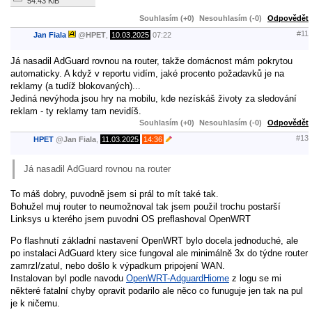
54.43 KiB
Souhlasím (+0)
Nesouhlasím (-0)
Odpovědět
#11
Jan Fiala
@
HPET
,
10.03.2025
07:22
Já nasadil AdGuard rovnou na router, takže domácnost mám pokrytou
automaticky. A když v reportu vidím, jaké procento požadavků je na
reklamy (a tudíž blokovaných)...
Jediná nevýhoda jsou hry na mobilu, kde nezískáš životy za sledování
reklam - ty reklamy tam nevidíš.
Souhlasím (+0)
Nesouhlasím (-0)
Odpovědět
#13
HPET
@
Jan Fiala
,
11.03.2025
14:36
Já nasadil AdGuard rovnou na router
To máš dobry, puvodně jsem si prál to mít také tak.
Bohužel muj router to neumožnoval tak jsem použil trochu postarší
Linksys u kterého jsem puvodni OS preflashoval OpenWRT
Po flashnutí základní nastavení OpenWRT bylo docela jednoduché, ale
po instalaci AdGuard ktery sice fungoval ale minimálně 3x do týdne router
zamrzl/zatul, nebo došlo k výpadkum pripojení WAN.
Instalovan byl podle navodu
OpenWRT-AdguardHiome
z logu se mi
některé fatalní chyby opravit podarilo ale něco co funuguje jen tak na pul
je k ničemu.