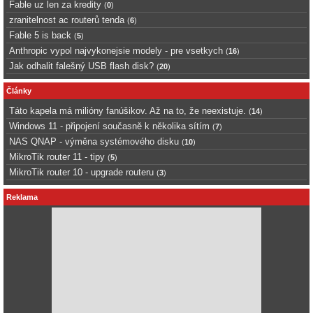
Fable uz len za kredity
(
0
)
zranitelnost ac routerů tenda
(
6
)
Fable 5 is back
(
5
)
Anthropic vypol najvykonejsie modely - pre vsetkych
(
16
)
Jak odhalit falešný USB flash disk?
(
20
)
Články
Táto kapela má milióny fanúšikov. Až na to, že neexistuje.
(
14
)
Windows 11 - připojení současně k několika sítím
(
7
)
NAS QNAP - výměna systémového disku
(
10
)
MikroTik router 11 - tipy
(
5
)
MikroTik router 10 - upgrade routeru
(
3
)
Reklama