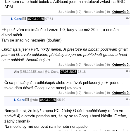
Tak sem na to hodil bobek a AdGuard jsem nainstaloval zvlášt na SBC
ARM.
Souhlasím (+0)
Nesouhlasím (-0)
Odpovědět
#2
L-Core
,
07.03.2025
07:31
FF používám minimálně od verze 1.0, tady více než 20 let, a nemám
důvod měnit.
Tam se snad nic nezmění (doufám).
Chromajzla jsem v PC nikdy neměl. A přestože na blbosti používám gmail,
jsem od G. trvale odhlášen, přihlašuji se jen pro prohlédnutí gmailu a hned
zase odhlásit. Nepotřebuji to.
Souhlasím (+0)
Nesouhlasím (-0)
Odpovědět
#3
Ale
[185.122.55.xxx]
@
L-Core
,
07.03.2025
18:18
Či sa prihlašuješ a odhlašuješ alebo zostávaš prihlásený je +- jedno...
svoje dáta dávaš Googlu viac menej rovnako.
Souhlasím (+0)
Nesouhlasím (-0)
Odpovědět
#5
L-Core
@
Ale
,
08.03.2025
05:10
Nemyslím si, že když zapnu PC, žádný G účet nepřihlášený (mám ve
správě 4) a otevřu poradna.net, že by se to Googlu hned hlásilo. Firefox,
žádný chromák.
Na mobilu by mě surfovat na internetu nenapadlo.