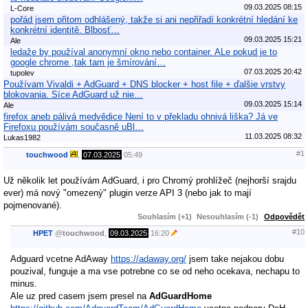
09.03.2025 08:15
L-Core
pořád jsem přitom odhlášený, takže si ani nepřiřadí konkrétní hledání ke
konkrétní identitě. Blbosť…
09.03.2025 15:21
Ale
ledaže by používal anonymní okno nebo container. ALe pokud je to
google chrome ,tak tam je šmírování…
07.03.2025 20:42
tupolev
Používam Vivaldi + AdGuard + DNS blocker + host file + ďalšie vrstvy
blokovania. Síce AdGuard už nie…
09.03.2025 15:14
Ale
firefox aneb pálivá medvědice Není to v překladu ohnivá liška? Já ve
Firefoxu používám současně uBl…
11.03.2025 08:32
Lukas1982
#1
touchwood
,
07.03.2025
05:49
Už několik let používám AdGuard, i pro Chromý prohlížeč (nejhorší srajdu
ever) má nový "omezený" plugin verze API 3 (nebo jak to mají
pojmenované).
Souhlasím (+1)
Nesouhlasím (-1)
Odpovědět
#10
HPET
@
touchwood
,
09.03.2025
16:20
Adguard vcetne AdAway
https://adaway.org/
jsem take nejakou dobu
pouzival, funguje a ma vse potrebne co se od neho ocekava, nechapu to
minus.
Ale uz pred casem jsem presel na
AdGuardHome