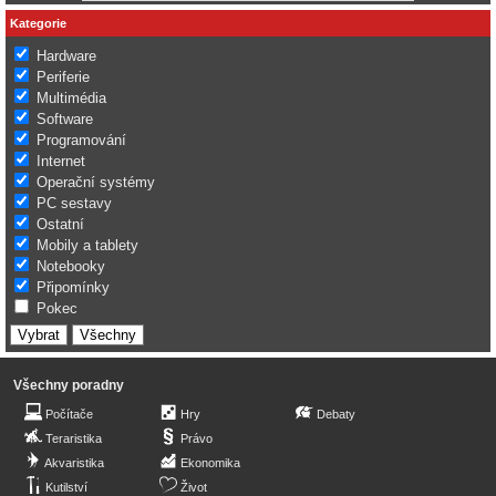
Kategorie
Hardware
Periferie
Multimédia
Software
Programování
Internet
Operační systémy
PC sestavy
Ostatní
Mobily a tablety
Notebooky
Připomínky
Pokec
Všechny poradny
Počítače
Hry
Debaty
Teraristika
Právo
Akvaristika
Ekonomika
Kutilství
Život