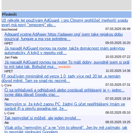
Předmět
Už několik let používám AdGuard, i pro Chromý prohlížeč (nejhorší srajdu
ever) má nový "omezený" plu…
07.03.2025 05:49
touchwood
Adguard vcetne AdAway https://adaway.org/ jsem take nejakou dobu
pouzival, funguje a ma vse potrebne…
09.03.2025 16:20
HPET
Já nasadil AdGuard rovnou na router, takže domácnost mám pokrytou
automaticky. A když v reportu vidí…
10.03.2025 07:22
Jan Fiala
Já nasadil AdGuard rovnou na router To máš dobry, puvodně jsem si prál
to mít také tak. Bohužel muj…
poslední
11.03.2025 14:36
HPET
FF používám minimálně od verze 1.0, tady více než 20 let, a nemám
důvod měnit. Tam se snad nic nezmě…
07.03.2025 07:31
L-Core
Či sa prihlašuješ a odhlašuješ alebo zostávaš prihlásený je +- jedno...
svoje dáta dávaš Googlu viac…
07.03.2025 18:18
Ale
Nemyslím si, že když zapnu PC, žádný G účet nepřihlášený (mám ve
správě 4) a otevřu poradna.net, že…
08.03.2025 05:10
L-Core
Tak nemyslieť si môžeš, ale jeden myslel....
08.03.2025 19:25
Ale
Však píšu "nemyslím si" a ne "vím to přesně". Jen by mě zajímalo, jak
to neustálé sledování Googlem…