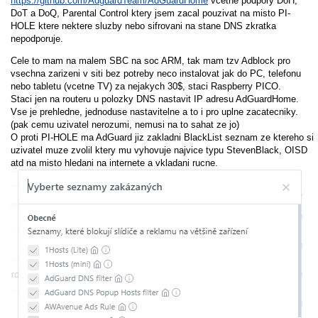
https://github.com/AdguardTeam/AdGuardHome
vcetne podpory DoH,
DoT a DoQ, Parental Control ktery jsem zacal pouzivat na misto PI-
HOLE ktere nektere sluzby nebo sifrovani na stane DNS zkratka
nepodporuje.
Cele to mam na malem SBC na soc ARM, tak mam tzv Adblock pro
vsechna zarizeni v siti bez potreby neco instalovat jak do PC, telefonu
nebo tabletu (vcetne TV) za nejakych 30$, staci Raspberry PICO.
Staci jen na routeru u polozky DNS nastavit IP adresu AdGuardHome.
Vse je prehledne, jednoduse nastavitelne a to i pro uplne zacatecniky.
(pak cemu uzivatel nerozumi, nemusi na to sahat ze jo)
O proti PI-HOLE ma AdGuard jiz zakladni BlackList seznam ze ktereho si
uzivatel muze zvolil ktery mu vyhovuje najvice typu StevenBlack, OISD
atd na misto hledani na internete a vkladani rucne.