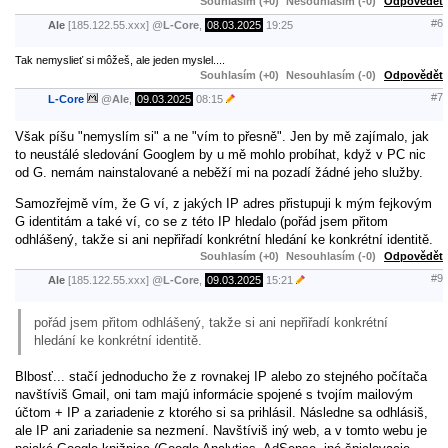
Souhlasím (+0)
Nesouhlasím (-0)
Odpovědět
#6
Ale
[185.122.55.xxx]
@
L-Core
,
08.03.2025
19:25
Tak nemyslieť si môžeš, ale jeden myslel....
Souhlasím (+0)
Nesouhlasím (-0)
Odpovědět
#7
L-Core
@
Ale
,
09.03.2025
08:15
Však píšu "nemyslím si" a ne "vím to přesně". Jen by mě zajímalo, jak
to neustálé sledování Googlem by u mě mohlo probíhat, když v PC nic
od G. nemám nainstalované a neběží mi na pozadí žádné jeho služby.
Samozřejmě vím, že G ví, z jakých IP adres přistupuji k mým fejkovým
G identitám a také ví, co se z této IP hledalo (pořád jsem přitom
odhlášený, takže si ani nepřiřadí konkrétní hledání ke konkrétní identitě.
Souhlasím (+0)
Nesouhlasím (-0)
Odpovědět
#9
Ale
[185.122.55.xxx]
@
L-Core
,
09.03.2025
15:21
pořád jsem přitom odhlášený, takže si ani nepřiřadí konkrétní
hledání ke konkrétní identitě.
Blbosť... stačí jednoducho že z rovnakej IP alebo zo stejného počítača
navštíviš Gmail, oni tam majú informácie spojené s tvojím mailovým
účtom + IP a zariadenie z ktorého si sa prihlásil. Následne sa odhlásiš,
ale IP ani zariadenie sa nezmení. Navštíviš iný web, a v tomto webu je