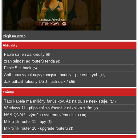
Přejít na videa
Aktuality
Fable uz len za kredity
(
0
)
zranitelnost ac routerů tenda
(
6
)
Fable 5 is back
(
5
)
Anthropic vypol najvykonejsie modely - pre vsetkych
(
16
)
Jak odhalit falešný USB flash disk?
(
20
)
Články
Táto kapela má milióny fanúšikov. Až na to, že neexistuje.
(
14
)
Windows 11 - připojení současně k několika sítím
(
7
)
NAS QNAP - výměna systémového disku
(
10
)
MikroTik router 11 - tipy
(
5
)
MikroTik router 10 - upgrade routeru
(
3
)