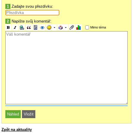
1
Zadajte svou přezdívku:
Zdroj:
http://www.vmware.com/products/beta/ws/
2
Napište svůj komentář:
Mimo téma
Zpět na aktuality