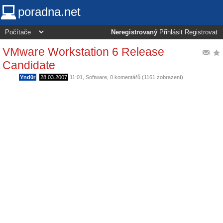
poradna.net
Neregistrovaný
Přihlásit
Registrovat
VMware Workstation 6 Release
Candidate
Ynd0r
,
28.03.2007
11:01
,
Software
, 0 komentářů (1161 zobrazení)