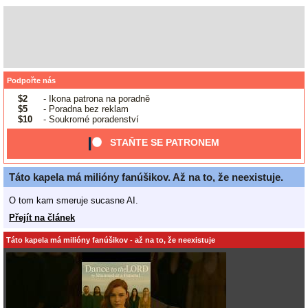
Podpořte nás
$2
- Ikona patrona na poradně
$5
- Poradna bez reklam
$10
- Soukromé poradenství
STAŇTE SE PATRONEM
Táto kapela má milióny fanúšikov. Až na to, že neexistuje.
O tom kam smeruje sucasne AI.
Přejít na článek
Táto kapela má milióny fanúšikov - až na to, že neexistuje