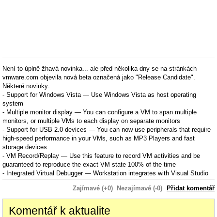
Není to úplně žhavá novinka... ale před několika dny se na stránkách
vmware.com objevila nová beta označená jako "Release Candidate".
Některé novinky:
- Support for Windows Vista — Use Windows Vista as host operating
system
- Multiple monitor display — You can configure a VM to span multiple
monitors, or multiple VMs to each display on separate monitors
- Support for USB 2.0 devices — You can now use peripherals that require
high-speed performance in your VMs, such as MP3 Players and fast
storage devices
- VM Record/Replay — Use this feature to record VM activities and be
guaranteed to reproduce the exact VM state 100% of the time
- Integrated Virtual Debugger — Workstation integrates with Visual Studio
and Eclipse so you can deploy, run, and debug programs in a VM directly
Zajímavé (+0)
Nezajímavé (-0)
Přidat komentář
from your preferred IDE
- Automation APIs (VIX API 1.1) — You can write scripts and programs to
automate VM testing
Komentář k aktualite
- NEW! ACE Authoring Capabilities