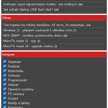
Anthropic vypol najvykonejsie modely - pre vsetkych
(
16
)
Jak odhalit falešný USB flash disk?
(
20
)
Články
Táto kapela má milióny fanúšikov. Až na to, že neexistuje.
(
14
)
Windows 11 - připojení současně k několika sítím
(
7
)
NAS QNAP - výměna systémového disku
(
10
)
MikroTik router 11 - tipy
(
5
)
MikroTik router 10 - upgrade routeru
(
3
)
Kategorie
Hardware
Periferie
Multimédia
Software
Programování
Internet
Operační systémy
PC sestavy
Ostatní
Mobily a tablety
Notebooky