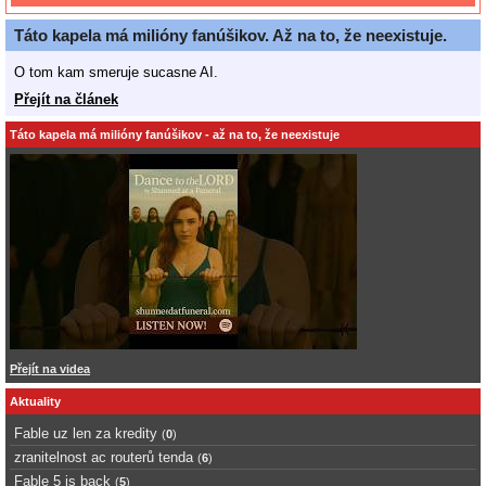
Táto kapela má milióny fanúšikov. Až na to, že neexistuje.
O tom kam smeruje sucasne AI.
Přejít na článek
Táto kapela má milióny fanúšikov - až na to, že neexistuje
Přejít na videa
Aktuality
Fable uz len za kredity
(
0
)
zranitelnost ac routerů tenda
(
6
)
Fable 5 is back
(
5
)