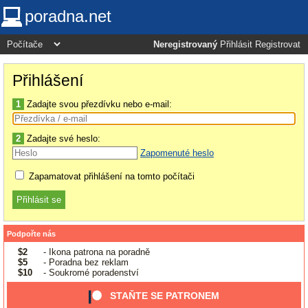
poradna.net
Neregistrovaný
Přihlásit
Registrovat
Přihlášení
1
Zadajte svou přezdívku nebo e-mail:
2
Zadajte své heslo:
Zapomenuté heslo
Zapamatovat přihlášení na tomto počítači
Podpořte nás
$2
- Ikona patrona na poradně
$5
- Poradna bez reklam
$10
- Soukromé poradenství
STAŇTE SE PATRONEM