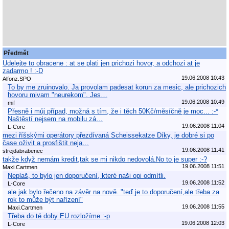
Předmět
Udelejte to obracene : at se plati jen prichozi hovor, a odchozi at je
zadarmo ! :-D
19.06.2008 10:43
Alfonz.SPO
To by me zruinovalo. Ja provolam padesat korun za mesic, ale prichozich
hovoru mivam "neurekom". Jes…
19.06.2008 10:49
mif
Přesně i můj případ, možná s tím, že i těch 50Kč/měsíčně je moc... :-*
Naštěstí nejsem na mobilu zá…
19.06.2008 11:04
L-Core
mezi říšskými operátory přezdívaná Scheissekatze Díky, je dobré si po
čase oživit a prosfištit neja…
19.06.2008 11:41
strejdabrabenec
takže když nemám kredit,tak se mi nikdo nedovolá.No to je super :-?
19.06.2008 11:51
Maxi.Cartmen
Neplaš, to bylo jen doporučení, které naši opi odmítli.
19.06.2008 11:52
L-Core
ale jak bylo řečeno na závěr na nově. "teď je to doporučení,ale třeba za
rok to může být nařízení"
19.06.2008 11:55
Maxi.Cartmen
Třeba do té doby EU rozložíme :-p
19.06.2008 12:03
L-Core