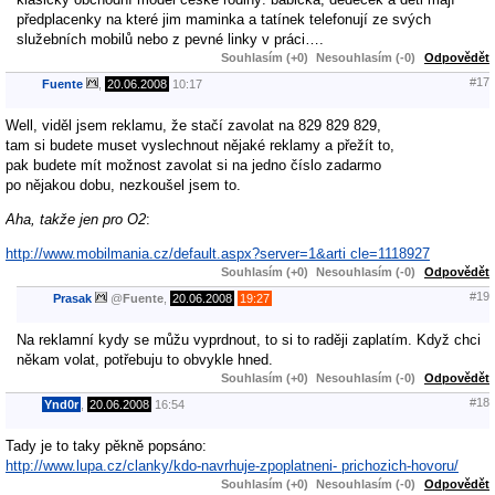
předplacenky na které jim maminka a tatínek telefonují ze svých
služebních mobilů nebo z pevné linky v práci….
Souhlasím (+0)
Nesouhlasím (-0)
Odpovědět
#17
Fuente
,
20.06.2008
10:17
Well, viděl jsem reklamu, že stačí zavolat na 829 829 829,
tam si budete muset vyslechnout nějaké reklamy a přežít to,
pak budete mít možnost zavolat si na jedno číslo zadarmo
po nějakou dobu, nezkoušel jsem to.
Aha, takže jen pro O2
:
http://www.mobilmania.cz/default.aspx?server=1&arti cle=1118927
Souhlasím (+0)
Nesouhlasím (-0)
Odpovědět
#19
Prasak
@
Fuente
,
20.06.2008
19:27
Na reklamní kydy se můžu vyprdnout, to si to raději zaplatím. Když chci
někam volat, potřebuju to obvykle hned.
Souhlasím (+0)
Nesouhlasím (-0)
Odpovědět
#18
Ynd0r
,
20.06.2008
16:54
Tady je to taky pěkně popsáno:
http://www.lupa.cz/clanky/kdo-navrhuje-zpoplatneni- prichozich-hovoru/
Souhlasím (+0)
Nesouhlasím (-0)
Odpovědět