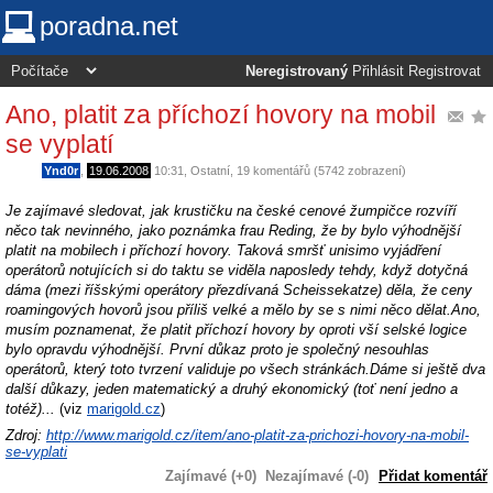
poradna.net
Neregistrovaný
Přihlásit
Registrovat
Ano, platit za příchozí hovory na mobil
se vyplatí
Ynd0r
,
19.06.2008
10:31
,
Ostatní
, 19 komentářů (5742 zobrazení)
Je zajímavé sledovat, jak krustičku na české cenové žumpičce rozvíří
něco tak nevinného, jako poznámka frau Reding, že by bylo výhodnější
platit na mobilech i příchozí hovory. Taková smršť unisimo vyjádření
operátorů notujících si do taktu se viděla naposledy tehdy, když dotyčná
dáma (mezi říšskými operátory přezdívaná Scheissekatze) děla, že ceny
roamingových hovorů jsou příliš velké a mělo by se s nimi něco dělat.
Ano,
musím poznamenat, že platit příchozí hovory by oproti vší selské logice
bylo opravdu výhodnější. První důkaz proto je společný nesouhlas
operátorů, který toto tvrzení validuje po všech stránkách.
Dáme si ještě dva
další důkazy, jeden matematický a druhý ekonomický (toť není jedno a
totéž)...
(viz
marigold.cz
)
Zdroj:
http://www.marigold.cz/item/ano-platit-za-prichozi-hovory-na-mobil-
se-vyplati
Zajímavé (+0)
Nezajímavé (-0)
Přidat komentář