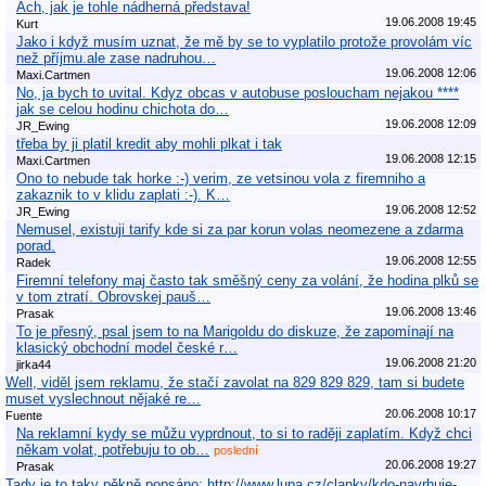
Ach, jak je tohle nádherná představa!
19.06.2008 19:45
Kurt
Jako i když musím uznat, že mě by se to vyplatilo protože provolám víc
než příjmu.ale zase nadruhou…
19.06.2008 12:06
Maxi.Cartmen
No, ja bych to uvital. Kdyz obcas v autobuse posloucham nejakou ****
jak se celou hodinu chichota do…
19.06.2008 12:09
JR_Ewing
třeba by ji platil kredit aby mohli plkat i tak
19.06.2008 12:15
Maxi.Cartmen
Ono to nebude tak horke :-) verim, ze vetsinou vola z firemniho a
zakaznik to v klidu zaplati :-). K…
19.06.2008 12:52
JR_Ewing
Nemusel, existuji tarify kde si za par korun volas neomezene a zdarma
porad.
19.06.2008 12:55
Radek
Firemní telefony maj často tak směšný ceny za volání, že hodina plků se
v tom ztratí. Obrovskej pauš…
19.06.2008 13:46
Prasak
To je přesný, psal jsem to na Marigoldu do diskuze, že zapomínají na
klasický obchodní model české r…
19.06.2008 21:20
jirka44
Well, viděl jsem reklamu, že stačí zavolat na 829 829 829, tam si budete
muset vyslechnout nějaké re…
20.06.2008 10:17
Fuente
Na reklamní kydy se můžu vyprdnout, to si to raději zaplatím. Když chci
někam volat, potřebuju to ob…
poslední
20.06.2008 19:27
Prasak
Tady je to taky pěkně popsáno: http://www.lupa.cz/clanky/kdo-navrhuje-