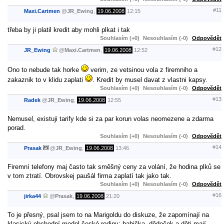
#11
Maxi.Cartmen
@
JR_Ewing
,
19.06.2008
12:15
třeba by ji platil kredit aby mohli plkat i tak
Souhlasím (+0)
Nesouhlasím (-0)
Odpovědět
#12
JR_Ewing
@
Maxi.Cartmen
,
19.06.2008
12:52
Ono to nebude tak horke
verim, ze vetsinou vola z firemniho a
zakaznik to v klidu zaplati
. Kredit by musel davat z vlastni kapsy.
Souhlasím (+0)
Nesouhlasím (-0)
Odpovědět
#13
Radek
@
JR_Ewing
,
19.06.2008
12:55
Nemusel, existuji tarify kde si za par korun volas neomezene a zdarma
porad.
Souhlasím (+0)
Nesouhlasím (-0)
Odpovědět
#14
Prasak
@
JR_Ewing
,
19.06.2008
13:46
Firemní telefony maj často tak směšný ceny za volání, že hodina plků se
v tom ztratí. Obrovskej paušál firma zaplatí tak jako tak.
Souhlasím (+0)
Nesouhlasím (-0)
Odpovědět
#16
jirka44
@
Prasak
,
19.06.2008
21:20
To je přesný, psal jsem to na Marigoldu do diskuze, že zapomínají na
klasický obchodní model české rodiny: babička, dědeček a děti mají