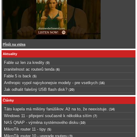
Přejít na videa
Aktuality
Fable uz len za kredity
(
0
)
zranitelnost ac routerů tenda
(
6
)
Fable 5 is back
(
5
)
Anthropic vypol najvykonejsie modely - pre vsetkych
(
16
)
Jak odhalit falešný USB flash disk?
(
20
)
Články
Táto kapela má milióny fanúšikov. Až na to, že neexistuje.
(
14
)
Windows 11 - připojení současně k několika sítím
(
7
)
NAS QNAP - výměna systémového disku
(
10
)
MikroTik router 11 - tipy
(
5
)
MikroTik router 10 - upgrade routeru
(
3
)