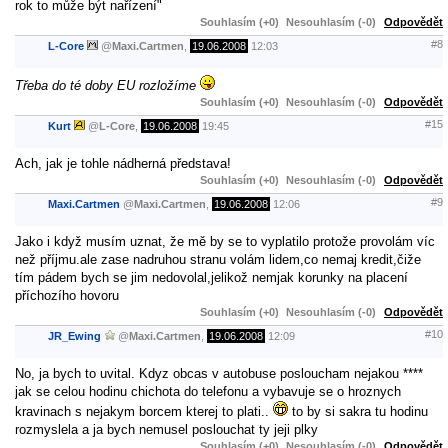
rok to může být nařízení"
Souhlasím (+0)
Nesouhlasím (-0)
Odpovědět
#8
L-Core
@
Maxi.Cartmen
,
19.06.2008
12:03
Třeba do té doby EU rozložíme
Souhlasím (+0)
Nesouhlasím (-0)
Odpovědět
#15
Kurt
@
L-Core
,
19.06.2008
19:45
Ach, jak je tohle nádherná představa!
Souhlasím (+0)
Nesouhlasím (-0)
Odpovědět
#9
Maxi.Cartmen
@
Maxi.Cartmen
,
19.06.2008
12:06
Jako i když musím uznat, že mě by se to vyplatilo protože provolám víc
než příjmu.ale zase nadruhou stranu volám lidem,co nemaj kredit,čiže
tím pádem bych se jim nedovolal,jelikož nemjak korunky na placení
příchozího hovoru
Souhlasím (+0)
Nesouhlasím (-0)
Odpovědět
#10
JR_Ewing
@
Maxi.Cartmen
,
19.06.2008
12:09
No, ja bych to uvital. Kdyz obcas v autobuse posloucham nejakou ****
jak se celou hodinu chichota do telefonu a vybavuje se o hroznych
kravinach s nejakym borcem kterej to plati..
to by si sakra tu hodinu
rozmyslela a ja bych nemusel poslouchat ty jeji plky
Souhlasím (+0)
Nesouhlasím (-0)
Odpovědět