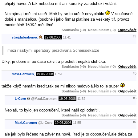
přijatý hovor. A tak nebudou mít ani korunky za odchozí volání.
Nezajímají mě jiní useři. Mně by se to určitě nevyplatilo
V současné
době s manželkou (osobně i jako firma) platíme za vešketý tlf. provoz
maximálně 150Kč měsíčně...
Souhlasím (+0)
Nesouhlasím (-0)
Odpovědět
#4
strejdabrabenec
,
19.06.2008
11:41
mezi říšskými operátory přezdívaná Scheissekatze
Díky, je dobré si po čase oživit a prosfištit nejaká slofíčka.
Souhlasím (+0)
Nesouhlasím (-0)
Odpovědět
#5
Maxi.Cartmen
,
19.06.2008
11:51
takže když nemám kredit,tak se mi nikdo nedovolá.No to je super
Souhlasím (+0)
Nesouhlasím (-0)
Odpovědět
#6
L-Core
@
Maxi.Cartmen
,
19.06.2008
11:52
Neplaš, to bylo jen doporučení, které naši opi odmítli.
Souhlasím (+0)
Nesouhlasím (-0)
Odpovědět
#7
Maxi.Cartmen
@
L-Core
,
19.06.2008
11:55
ale jak bylo řečeno na závěr na nově. "teď je to doporučení,ale třeba za