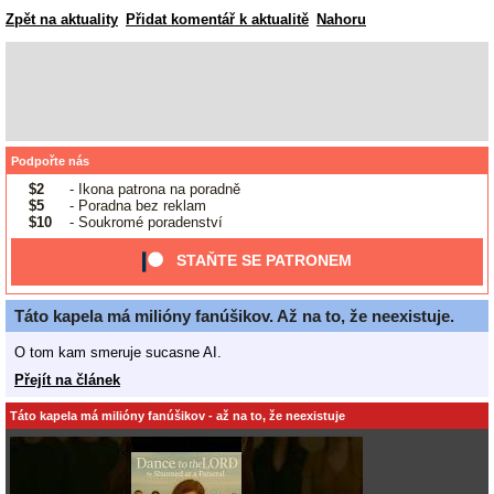
Zpět na aktuality
Přidat komentář k aktualitě
Nahoru
Podpořte nás
$2
- Ikona patrona na poradně
$5
- Poradna bez reklam
$10
- Soukromé poradenství
STAŇTE SE PATRONEM
Táto kapela má milióny fanúšikov. Až na to, že neexistuje.
O tom kam smeruje sucasne AI.
Přejít na článek
Táto kapela má milióny fanúšikov - až na to, že neexistuje