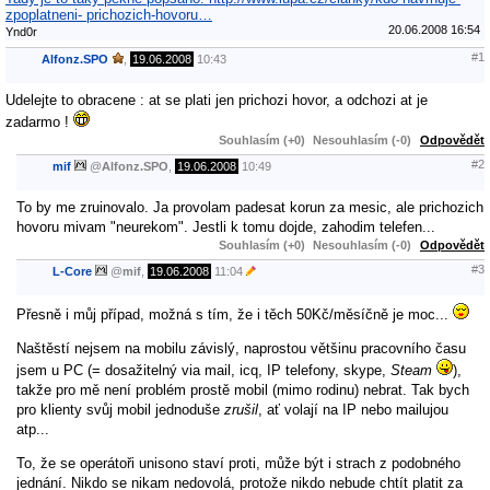
zpoplatneni- prichozich-hovoru…
20.06.2008 16:54
Ynd0r
#1
Alfonz.SPO
,
19.06.2008
10:43
Udelejte to obracene : at se plati jen prichozi hovor, a odchozi at je
zadarmo !
Souhlasím (+0)
Nesouhlasím (-0)
Odpovědět
#2
mif
@
Alfonz.SPO
,
19.06.2008
10:49
To by me zruinovalo. Ja provolam padesat korun za mesic, ale prichozich
hovoru mivam "neurekom". Jestli k tomu dojde, zahodim telefen...
Souhlasím (+0)
Nesouhlasím (-0)
Odpovědět
#3
L-Core
@
mif
,
19.06.2008
11:04
Přesně i můj případ, možná s tím, že i těch 50Kč/měsíčně je moc...
Naštěstí nejsem na mobilu závislý, naprostou většinu pracovního času
jsem u PC (= dosažitelný via mail, icq, IP telefony, skype,
Steam
),
takže pro mě není problém prostě mobil (mimo rodinu) nebrat. Tak bych
pro klienty svůj mobil jednoduše
zrušil
, ať volají na IP nebo mailujou
atp...
To, že se operátoři unisono staví proti, může být i strach z podobného
jednání. Nikdo se nikam nedovolá, protože nikdo nebude chtít platit za