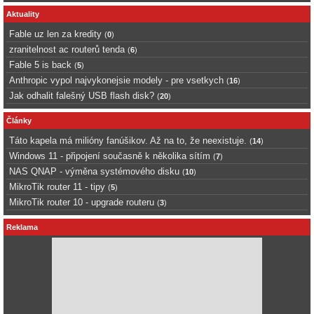
Aktuality
Fable uz len za kredity
(
0
)
zranitelnost ac routerů tenda
(
6
)
Fable 5 is back
(
5
)
Anthropic vypol najvykonejsie modely - pre vsetkych
(
16
)
Jak odhalit falešný USB flash disk?
(
20
)
Články
Táto kapela má milióny fanúšikov. Až na to, že neexistuje.
(
14
)
Windows 11 - připojení současně k několika sítím
(
7
)
NAS QNAP - výměna systémového disku
(
10
)
MikroTik router 11 - tipy
(
5
)
MikroTik router 10 - upgrade routeru
(
3
)
Reklama