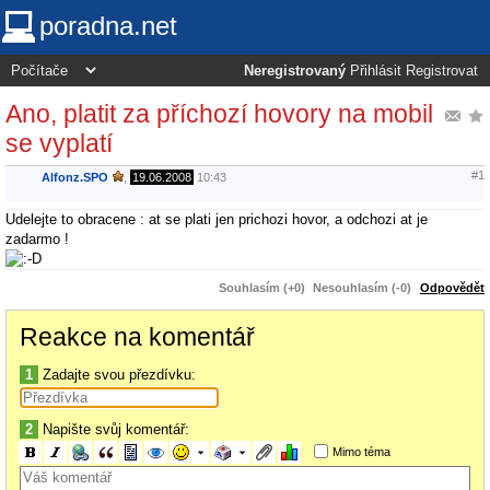
poradna.net
Neregistrovaný
Přihlásit
Registrovat
Ano, platit za příchozí hovory na mobil
se vyplatí
#1
Alfonz.SPO
,
19.06.2008
10:43
Udelejte to obracene : at se plati jen prichozi hovor, a odchozi at je
zadarmo !
Souhlasím (+0)
Nesouhlasím (-0)
Odpovědět
Reakce na komentář
1
Zadajte svou přezdívku:
2
Napište svůj komentář:
Mimo téma