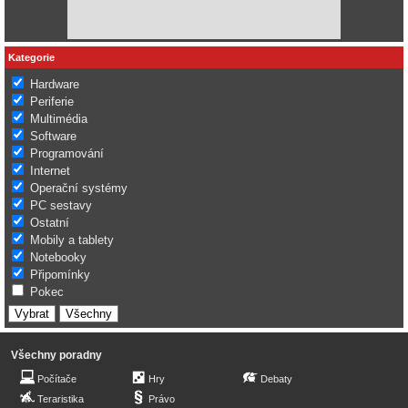
Kategorie
Hardware
Periferie
Multimédia
Software
Programování
Internet
Operační systémy
PC sestavy
Ostatní
Mobily a tablety
Notebooky
Připomínky
Pokec
Všechny poradny
Počítače
Hry
Debaty
Teraristika
Právo