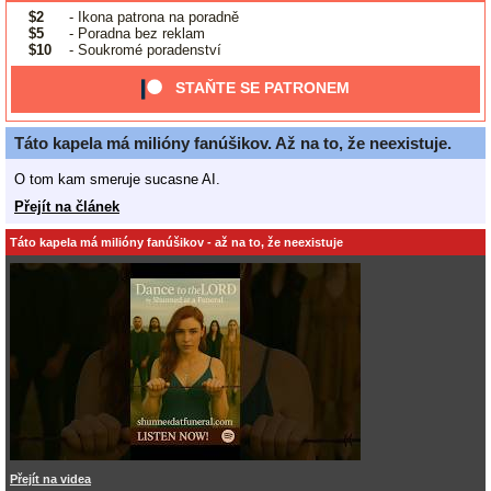
$2
- Ikona patrona na poradně
$5
- Poradna bez reklam
$10
- Soukromé poradenství
STAŇTE SE PATRONEM
Táto kapela má milióny fanúšikov. Až na to, že neexistuje.
O tom kam smeruje sucasne AI.
Přejít na článek
Táto kapela má milióny fanúšikov - až na to, že neexistuje
Přejít na videa