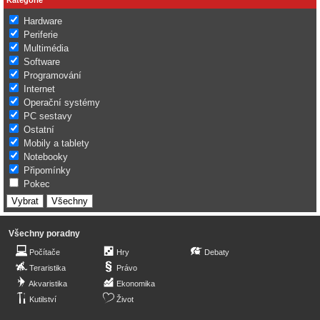
Hardware
Periferie
Multimédia
Software
Programování
Internet
Operační systémy
PC sestavy
Ostatní
Mobily a tablety
Notebooky
Připomínky
Pokec
Všechny poradny
Počítače
Hry
Debaty
Teraristika
Právo
Akvaristika
Ekonomika
Kutilství
Život