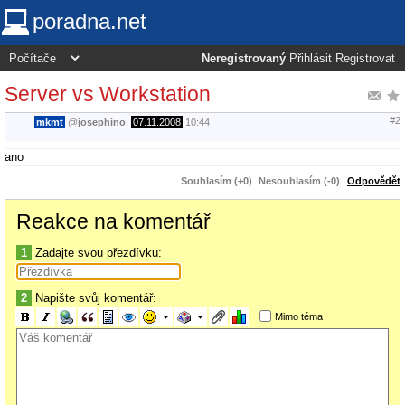
poradna.net
Neregistrovaný
Přihlásit
Registrovat
Server vs Workstation
#2
mkmt
@
josephino
,
07.11.2008
10:44
ano
Souhlasím (+0)
Nesouhlasím (-0)
Odpovědět
Reakce na komentář
1
Zadajte svou přezdívku:
2
Napište svůj komentář:
Mimo téma