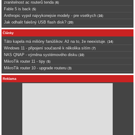
zranitelnost ac routerů tenda
(
6
)
Fable 5 is back
(
5
)
Anthropic vypol najvykonejsie modely - pre vsetkych
(
16
)
Jak odhalit falešný USB flash disk?
(
20
)
Články
Táto kapela má milióny fanúšikov. Až na to, že neexistuje.
(
14
)
Windows 11 - připojení současně k několika sítím
(
7
)
NAS QNAP - výměna systémového disku
(
10
)
MikroTik router 11 - tipy
(
5
)
MikroTik router 10 - upgrade routeru
(
3
)
Reklama