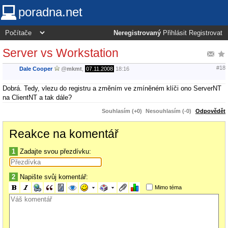
poradna.net
Neregistrovaný
Přihlásit
Registrovat
Server vs Workstation
#18
Dale Cooper
@
mkmt
,
07.11.2008
18:16
Dobrá. Tedy, vlezu do registru a změním ve zmíněném klíči ono ServerNT
na ClientNT a tak dále?
Souhlasím (+0)
Nesouhlasím (-0)
Odpovědět
Reakce na komentář
1
Zadajte svou přezdívku:
2
Napište svůj komentář:
Mimo téma