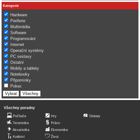
Kategorie
Hardware
Periferie
Multimédia
Software
Programování
Internet
Operační systémy
PC sestavy
Ostatní
Mobily a tablety
Notebooky
Připomínky
Pokec
Všechny poradny
Počítače
Hry
Debaty
Teraristika
Právo
Akvaristika
Ekonomika
Kutilství
Život