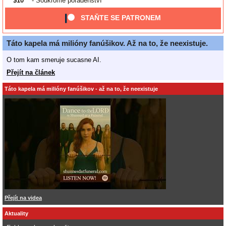
$10
- Soukromé poradenství
STAŇTE SE PATRONEM
Táto kapela má milióny fanúšikov. Až na to, že neexistuje.
O tom kam smeruje sucasne AI.
Přejít na článek
Táto kapela má milióny fanúšikov - až na to, že neexistuje
Přejít na videa
Aktuality