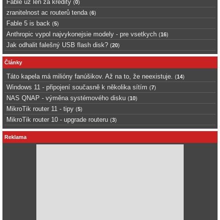
Fable uz len za kredity
(
0
)
zranitelnost ac routerů tenda
(
6
)
Fable 5 is back
(
5
)
Anthropic vypol najvykonejsie modely - pre vsetkych
(
16
)
Jak odhalit falešný USB flash disk?
(
20
)
Články
Táto kapela má milióny fanúšikov. Až na to, že neexistuje.
(
14
)
Windows 11 - připojení současně k několika sítím
(
7
)
NAS QNAP - výměna systémového disku
(
10
)
MikroTik router 11 - tipy
(
5
)
MikroTik router 10 - upgrade routeru
(
3
)
Reklama