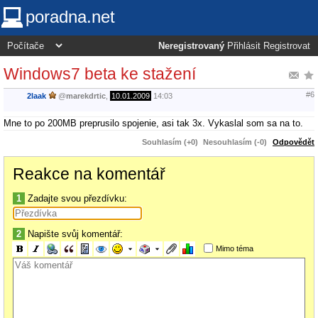
poradna.net
Neregistrovaný
Přihlásit
Registrovat
Windows7 beta ke stažení
#6
2laak
@
marekdrtic
,
10.01.2009
14:03
Mne to po 200MB preprusilo spojenie, asi tak 3x. Vykaslal som sa na to.
Souhlasím (+0)
Nesouhlasím (-0)
Odpovědět
Reakce na komentář
1
Zadajte svou přezdívku:
2
Napište svůj komentář:
Mimo téma