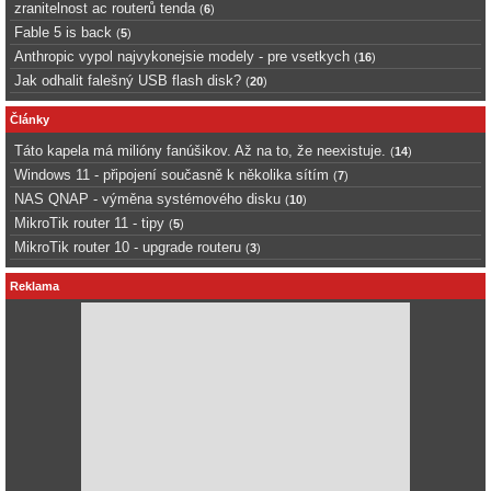
zranitelnost ac routerů tenda
(
6
)
Fable 5 is back
(
5
)
Anthropic vypol najvykonejsie modely - pre vsetkych
(
16
)
Jak odhalit falešný USB flash disk?
(
20
)
Články
Táto kapela má milióny fanúšikov. Až na to, že neexistuje.
(
14
)
Windows 11 - připojení současně k několika sítím
(
7
)
NAS QNAP - výměna systémového disku
(
10
)
MikroTik router 11 - tipy
(
5
)
MikroTik router 10 - upgrade routeru
(
3
)
Reklama