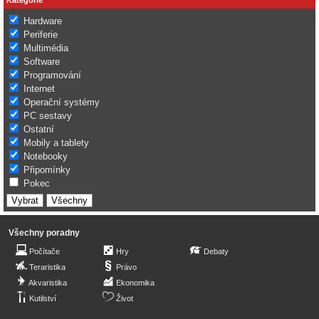
Hardware
Periferie
Multimédia
Software
Programování
Internet
Operační systémy
PC sestavy
Ostatní
Mobily a tablety
Notebooky
Připomínky
Pokec
Všechny poradny
Počítače
Hry
Debaty
Teraristika
Právo
Akvaristika
Ekonomika
Kutilství
Život