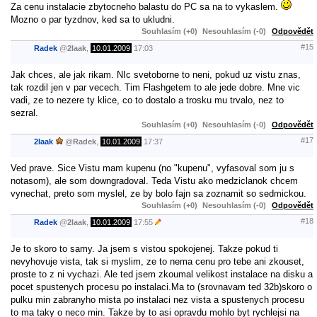
Za cenu instalacie zbytocneho balastu do PC sa na to vykaslem.
Mozno o par tyzdnov, ked sa to ukludni.
Souhlasím (+0)
Nesouhlasím (-0)
Odpovědět
#15
Radek
@
2laak
,
10.01.2009
17:03
Jak chces, ale jak rikam. NIc svetoborne to neni, pokud uz vistu znas,
tak rozdil jen v par vecech. Tim Flashgetem to ale jede dobre. Mne vic
vadi, ze to nezere ty klice, co to dostalo a trosku mu trvalo, nez to
sezral.
Souhlasím (+0)
Nesouhlasím (-0)
Odpovědět
#17
2laak
@
Radek
,
10.01.2009
17:37
Ved prave. Sice Vistu mam kupenu (no "kupenu", vyfasoval som ju s
notasom), ale som downgradoval. Teda Vistu ako medziclanok chcem
vynechat, preto som myslel, ze by bolo fajn sa zoznamit so sedmickou.
Souhlasím (+0)
Nesouhlasím (-0)
Odpovědět
#18
Radek
@
2laak
,
10.01.2009
17:55
Je to skoro to samy. Ja jsem s vistou spokojenej. Takze pokud ti
nevyhovuje vista, tak si myslim, ze to nema cenu pro tebe ani zkouset,
proste to z ni vychazi. Ale ted jsem zkoumal velikost instalace na disku a
pocet spustenych procesu po instalaci.Ma to (srovnavam ted 32b)skoro o
pulku min zabranyho mista po instalaci nez vista a spustenych procesu
to ma taky o neco min. Takze by to asi opravdu mohlo byt rychlejsi na