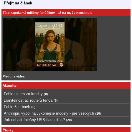
Přejít na článek
Táto kapela má milióny fanúšikov - až na to, že neexistuje
Přejít na videa
Aktuality
Fable uz len za kredity
(
0
)
zranitelnost ac routerů tenda
(
6
)
Fable 5 is back
(
5
)
Anthropic vypol najvykonejsie modely - pre vsetkych
(
16
)
Jak odhalit falešný USB flash disk?
(
20
)
Články