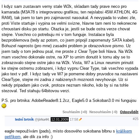
I kdyz sam zustavam verny stale W2k, skladam tady prave neco pro
kamarada (M3A78 s integrovanou grafikou, ten nejslabsi 45W ATHLON, 4G
RAM), tak jsem to tam pro zajimavost nasoukal. A nevypada to vubec zle,
proti Viste startuje i vypina se velmi svizne, hlavne tam neni to nekonecne
chroustani disku po startu. Otazka je, jestli se bude ostra verze chovat
stejne. Vsechno co potrebuju mi v tom funguje. Instalace byla
bezproblemova (tedy az potom, co jsem pripojil zapomenuty SATA kabel).
Bohuzel naprosto (pro mne) zasadni problem je obrazovkove pismo. Uz
jsem tady o tom jednou psal, me proste z Clear Type boli hlava. Na W2k
mam vsechno dokonale ostre, na XP to umim donutit k tomu aby se to
zobrazovalo stejne ostre jako na W2k. Vista, W7 a Linux neumim prinutit
ke stejne ostremu zobrazeni, i kdyz vypnu Clear Type, tak vsechno vypada
jako text v pdf. I kdyz tady ve W7 je pomerne dobry pruvodce na nastaveni
ClearType, stejne mi zadna z nabizenych moznosti nevyhovuje. Uz si
nekdy pripadam jako cvok, protoze neznam nikoho, kdo by si na tohle
stezoval. Ted stahuju 64bitovou verzi.
P.S. pro brtnika: AdobeReader8.1.2cz, Eagle5.0 a Sokoban3.0 mi fungujou
Souhlasím (+0)
Nesouhlasím (-0)
Odpovědět
#25
lední brtník
@
jirka44
,
12.01.2009
17:58
eagle nepoužívám (pads), místo dosového sokobana blbnu s
králíkem
petříkem
, ale dík za info :)