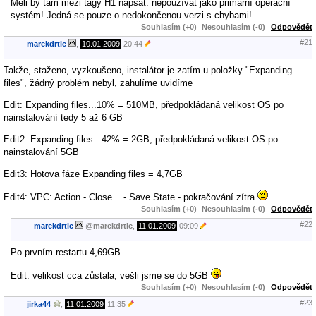
Měli by tam mezi tagy H1 napsat: nepoužívat jako primární operační
systém! Jedná se pouze o nedokončenou verzi s chybami!
Souhlasím (+0)
Nesouhlasím (-0)
Odpovědět
#21
marekdrtic
,
10.01.2009
20:44
Takže, staženo, vyzkoušeno, instalátor je zatím u položky "Expanding
files", žádný problém nebyl, zahulíme uvidíme
Edit: Expanding files...10% = 510MB, předpokládaná velikost OS po
nainstalování tedy 5 až 6 GB
Edit2: Expanding files...42% = 2GB, předpokládaná velikost OS po
nainstalování 5GB
Edit3: Hotova fáze Expanding files = 4,7GB
Edit4: VPC: Action - Close... - Save State - pokračování zítra
Souhlasím (+0)
Nesouhlasím (-0)
Odpovědět
#22
marekdrtic
@
marekdrtic
,
11.01.2009
09:09
Po prvním restartu 4,69GB.
Edit: velikost cca zůstala, vešli jsme se do 5GB
Souhlasím (+0)
Nesouhlasím (-0)
Odpovědět
#23
jirka44
,
11.01.2009
11:35