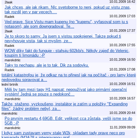
10.01.2009 16:42
2laak
Jak chces, ale jak rikam. NIc svetoborne to neni, pokud uz vistu znas,
tak rozdil jen v par vecech.…
10.01.2009 17:03
Radek
Ved prave. Sice Vistu mam kupenu (no "kupenu", vyfasoval som ju s
notasom), ale som downgradoval. Te…
10.01.2009 17:37
2laak
Je to skoro to samy. Ja jsem s vistou spokojenej. Takze pokud ti
nevyhovuje vista, tak si myslim, ze…
10.01.2009 17:55
Radek
WOW díky fakt do funguje - stahuju 602kb/s. Někdy zajeď do Velenic,
koupím ti limonádu :-P
10.01.2009 16:50
marekdrtic
Taky to nechapu, ale je to tak. Dik za sodovku.
10.01.2009 17:08
Radek
totální katastrofou je, že odkaz na to přinesl jak na počítač - pro lamy které
nedovedou spravovat a…
10.01.2009 16:51
lední brtník
Měli by tam mezi tagy H1 napsat: nepoužívat jako primární operační
systém! Jedná se pouze o nedokonč…
10.01.2009 16:57
marekdrtic
Takže, staženo, vyzkoušeno, instalátor je zatím u položky "Expanding
files", žádný problém nebyl, za…
10.01.2009 20:44
marekdrtic
Po prvním restartu 4,69GB. Edit: velikost cca zůstala, vešli jsme se do
5GB :-P
11.01.2009 09:09
marekdrtic
I kdyz sam zustavam verny stale W2k, skladam tady prave neco pro
kamarada (M3A78 s integrovanou graf…