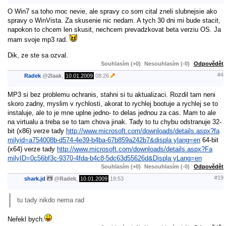
O Win7 sa toho moc nevie, ale spravy co som cital zneli slubnejsie ako
spravy o WinVista. Za skusenie nic nedam. A tych 30 dni mi bude stacit,
napokon to chcem len skusit, nechcem prevadzkovat beta verziu OS. Ja
mam svoje mp3 rad.
Dik, ze ste sa ozval.
Souhlasím (+0)
Nesouhlasím (-0)
Odpovědět
#4
Radek
@
2laak
,
10.01.2009
08:26
MP3 si bez problemu ochranis, stahni si tu aktualizaci. Rozdil tam neni
skoro zadny, myslim v rychlosti, akorat to rychlej bootuje a rychlej se to
instaluje, ale to je mne uplne jedno- to delas jednou za cas. Mam to ale
na virtualu a treba se to tam chova jinak. Tady to tu chybu odstranuje 32-
bit (x86) verze tady
http://www.microsoft.com/downloads/details.aspx?fa
milyid=a754008b-d574-4e39-b4ba-67b859a242b7&displa ylang=en
64-bit
(x64) verze tady
http://www.microsoft.com/downloads/details.aspx?Fa
milyID=0c56bf3c-9370-4fda-b4c8-5dc63d55626d&Displa yLang=en
Souhlasím (+0)
Nesouhlasím (-0)
Odpovědět
#19
shark.jd
@
Radek
,
10.01.2009
19:53
tu tady nikdo nema rad
Neřekl bych.