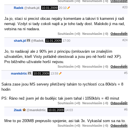
Souhlasím (+0)
Nesouhlasím (-0)
Odpovědět
#20
Radek
@
shark.jd
,
10.01.2009
20:10
Ja jo, staci si precist obcas nejaky komentare a takovi ti kamenni ji radi
nemaji. Vzdyt si tady cokoli najdi a je toho tady dost. Malokdo ji ma rad,
vetsina na ni nadava.
Souhlasím (+0)
Nesouhlasím (-0)
Odpovědět
#24
shark.jd
@
Radek
,
11.01.2009
17:00
Jo, to nadávají ale z 90% jen z principu (omlouvám se znalejším
uživatelům, kteří Visty pořádně otestovali a jsou pro ně horší než XP).
Pro běžného uživatele horší nejsou.
Souhlasím (+0)
Nesouhlasím (-0)
Odpovědět
#5
marekdrtic
,
10.01.2009
13:59
Sakra zase jsou MS servery přetížený tahám to rychlostí cca 80kb/s = 8
hodin
PS: Ráno než jsem jel do budějic tak jsem tahal i 1050kb/s = 40 minut
Souhlasím (+0)
Nesouhlasím (-0)
Odpovědět
#6
2laak
@
marekdrtic
,
10.01.2009
14:03
Mne to po 200MB preprusilo spojenie, asi tak 3x. Vykaslal som sa na to.
Souhlasím (+0)
Nesouhlasím (-0)
Odpovědět