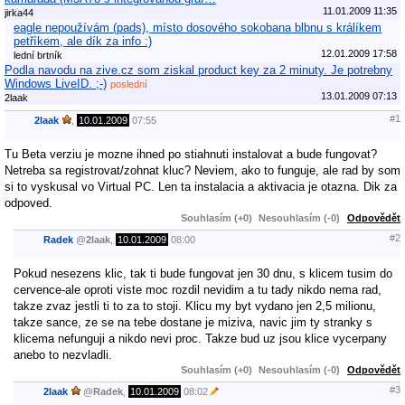
11.01.2009 11:35
jirka44
eagle nepoužívám (pads), místo dosového sokobana blbnu s králíkem
petříkem, ale dík za info :)
12.01.2009 17:58
lední brtník
Podla navodu na zive.cz som ziskal product key za 2 minuty. Je potrebny
Windows LiveID. ;-)
poslední
13.01.2009 07:13
2laak
#1
2laak
,
10.01.2009
07:55
Tu Beta verziu je mozne ihned po stiahnuti instalovat a bude fungovat?
Netreba sa registrovat/zohnat kluc? Neviem, ako to funguje, ale rad by som
si to vyskusal vo Virtual PC. Len ta instalacia a aktivacia je otazna. Dik za
odpoved.
Souhlasím (+0)
Nesouhlasím (-0)
Odpovědět
#2
Radek
@
2laak
,
10.01.2009
08:00
Pokud nesezens klic, tak ti bude fungovat jen 30 dnu, s klicem tusim do
cervence-ale oproti viste moc rozdil nevidim a tu tady nikdo nema rad,
takze zvaz jestli ti to za to stoji. Klicu my byt vydano jen 2,5 milionu,
takze sance, ze se na tebe dostane je miziva, navic jim ty stranky s
klicema nefunguji a nikdo nevi proc. Takze bud uz jsou klice vycerpany
anebo to nezvladli.
Souhlasím (+0)
Nesouhlasím (-0)
Odpovědět
#3
2laak
@
Radek
,
10.01.2009
08:02