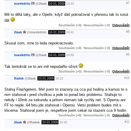
#7
marekdrtic
@
2laak
,
10.01.2009
14:10
Mě to dělá taky, ale v Opeře, když dáš pokračovat v přenosu tak to sosá
dál
Souhlasím (+0)
Nesouhlasím (-0)
Odpovědět
#8
2laak
@
marekdrtic
,
10.01.2009
14:41
Skusal som, mne to teda nepokracovalo.
Souhlasím (+0)
Nesouhlasím (-0)
Odpovědět
#9
marekdrtic
@
2laak
,
10.01.2009
14:50
Tak tentokrát se to ani mě nepodařilo oživit
Souhlasím (+0)
Nesouhlasím (-0)
Odpovědět
#10
Radek
@
2laak
,
10.01.2009
16:22
Stahuj Flashgetem. Mel jsem to stazeny za cca pul hodiny a kamos to s
nim stahoval i pred chvilkou a jede to porad bez problemu. Stahuje to
nekdy i 10mb za sekundu a pritom nemam tak rychly net. S Operou ani
FF to nejde. 64 bitu jde stahovat i Operou. Vetsi problem budes mit s
klicema. Stahoval jsem je, respeltive jsem cekal na stazeni cca 9 hodin.
Souhlasím (+0)
Nesouhlasím (-0)
Odpovědět
#11
2laak
@
Radek
,
10.01.2009
16:42