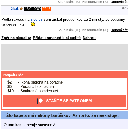
Souhlasím (+0)
Nesouhlasím (-0)
Odpovědět
#26
2laak
,
13.01.2009
07:13
Podla navodu na
zive.cz
som ziskal product key za 2 minuty. Je potrebny
Windows LiveID.
Souhlasím (+0)
Nesouhlasím (-0)
Odpovědět
Zpět na aktuality
Přidat komentář k aktualitě
Nahoru
Podpořte nás
$2
- Ikona patrona na poradně
$5
- Poradna bez reklam
$10
- Soukromé poradenství
STAŇTE SE PATRONEM
Táto kapela má milióny fanúšikov. Až na to, že neexistuje.
O tom kam smeruje sucasne AI.