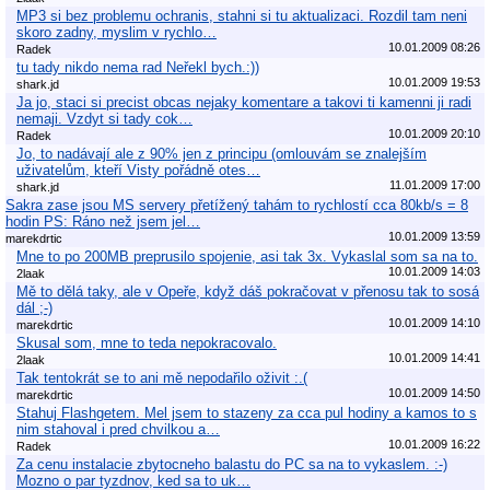
MP3 si bez problemu ochranis, stahni si tu aktualizaci. Rozdil tam neni
skoro zadny, myslim v rychlo…
10.01.2009 08:26
Radek
tu tady nikdo nema rad Neřekl bych.:))
10.01.2009 19:53
shark.jd
Ja jo, staci si precist obcas nejaky komentare a takovi ti kamenni ji radi
nemaji. Vzdyt si tady cok…
10.01.2009 20:10
Radek
Jo, to nadávají ale z 90% jen z principu (omlouvám se znalejším
uživatelům, kteří Visty pořádně otes…
11.01.2009 17:00
shark.jd
Sakra zase jsou MS servery přetížený tahám to rychlostí cca 80kb/s = 8
hodin PS: Ráno než jsem jel…
10.01.2009 13:59
marekdrtic
Mne to po 200MB preprusilo spojenie, asi tak 3x. Vykaslal som sa na to.
10.01.2009 14:03
2laak
Mě to dělá taky, ale v Opeře, když dáš pokračovat v přenosu tak to sosá
dál ;-)
10.01.2009 14:10
marekdrtic
Skusal som, mne to teda nepokracovalo.
10.01.2009 14:41
2laak
Tak tentokrát se to ani mě nepodařilo oživit :.(
10.01.2009 14:50
marekdrtic
Stahuj Flashgetem. Mel jsem to stazeny za cca pul hodiny a kamos to s
nim stahoval i pred chvilkou a…
10.01.2009 16:22
Radek
Za cenu instalacie zbytocneho balastu do PC sa na to vykaslem. :-)
Mozno o par tyzdnov, ked sa to uk…