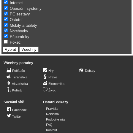
Internet
Operační systémy
PC sestavy
Ostatní
Mobily a tablety
Notebooky
Připomínky
Pokec
Všechny poradny
Počítače
Hry
Debaty
Teraristika
Právo
Akvaristika
Ekonomika
Kutilství
Život
Sociální sítě
Ostatní odkazy
Pravidla
Facebook
Reklama
Twitter
Podpořte nás
FAQ
Kontakt