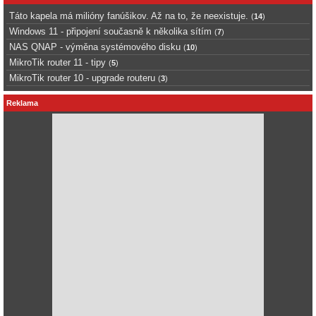
Táto kapela má milióny fanúšikov. Až na to, že neexistuje.
(
14
)
Windows 11 - připojení současně k několika sítím
(
7
)
NAS QNAP - výměna systémového disku
(
10
)
MikroTik router 11 - tipy
(
5
)
MikroTik router 10 - upgrade routeru
(
3
)
Reklama