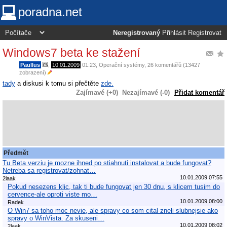
poradna.net
Neregistrovaný
Přihlásit
Registrovat
Windows7 beta ke stažení
Paullus
,
10.01.2009
01:23
,
Operační systémy
, 26 komentářů (13427
zobrazení)
tady
a diskusi k tomu si přečtěte
zde.
Zajímavé (+0)
Nezajímavé (-0)
Přidat komentář
Předmět
Tu Beta verziu je mozne ihned po stiahnuti instalovat a bude fungovat?
Netreba sa registrovat/zohnat…
10.01.2009 07:55
2laak
Pokud nesezens klic, tak ti bude fungovat jen 30 dnu, s klicem tusim do
cervence-ale oproti viste mo…
10.01.2009 08:00
Radek
O Win7 sa toho moc nevie, ale spravy co som cital zneli slubnejsie ako
spravy o WinVista. Za skuseni…
10.01.2009 08:02
2laak