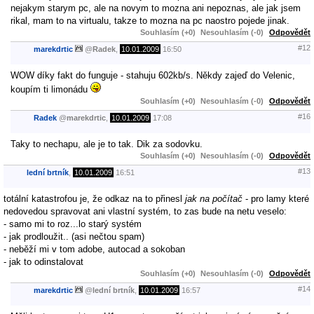
nejakym starym pc, ale na novym to mozna ani nepoznas, ale jak jsem
rikal, mam to na virtualu, takze to mozna na pc naostro pojede jinak.
Souhlasím (+0)
Nesouhlasím (-0)
Odpovědět
#12
marekdrtic
@
Radek
,
10.01.2009
16:50
WOW díky fakt do funguje - stahuju 602kb/s. Někdy zajeď do Velenic,
koupím ti limonádu
Souhlasím (+0)
Nesouhlasím (-0)
Odpovědět
#16
Radek
@
marekdrtic
,
10.01.2009
17:08
Taky to nechapu, ale je to tak. Dik za sodovku.
Souhlasím (+0)
Nesouhlasím (-0)
Odpovědět
#13
lední brtník
,
10.01.2009
16:51
totální katastrofou je, že odkaz na to přinesl
jak na počítač
- pro lamy které
nedovedou spravovat ani vlastní systém, to zas bude na netu veselo:
- samo mi to roz...lo starý systém
- jak prodloužit.. (asi nečtou spam)
- neběží mi v tom adobe, autocad a sokoban
- jak to odinstalovat
Souhlasím (+0)
Nesouhlasím (-0)
Odpovědět
#14
marekdrtic
@
lední brtník
,
10.01.2009
16:57