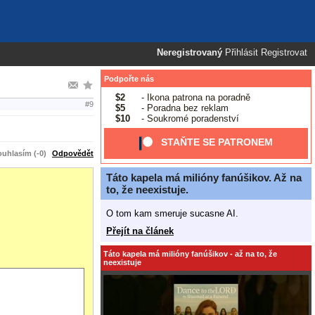
Neregistrovaný
Přihlásit
Registrovat
Podpořte nás
$2
- Ikona patrona na poradně
#9
$5
- Poradna bez reklam
$10
- Soukromé poradenství
STAŇTE SE PATRONEM
uhlasím (-0)
Odpovědět
Táto kapela má milióny fanúšikov. Až na
to, že neexistuje.
O tom kam smeruje sucasne AI.
Přejít na článek
Táto kapela má milióny fanúšikov - až na to, že
neexistuje