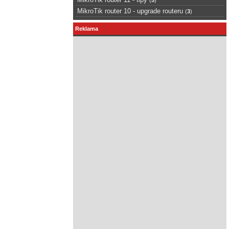
MikroTik router 10 - upgrade routeru
(
3
)
Reklama