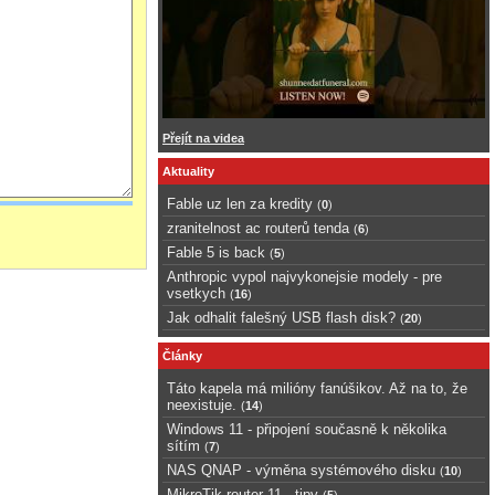
Přejít na videa
Aktuality
Fable uz len za kredity
(
0
)
zranitelnost ac routerů tenda
(
6
)
Fable 5 is back
(
5
)
Anthropic vypol najvykonejsie modely - pre
vsetkych
(
16
)
Jak odhalit falešný USB flash disk?
(
20
)
Články
Táto kapela má milióny fanúšikov. Až na to, že
neexistuje.
(
14
)
Windows 11 - připojení současně k několika
sítím
(
7
)
NAS QNAP - výměna systémového disku
(
10
)
MikroTik router 11 - tipy
(
5
)