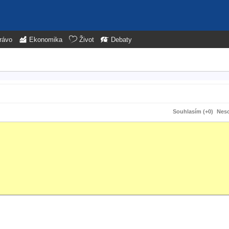
rávo
Ekonomika
Život
Debaty
Souhlasím (+0)
Neso