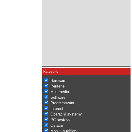
Kategorie
Hardware
Periferie
Multimédia
Software
Programování
Internet
Operační systémy
PC sestavy
Ostatní
Mobily a tablety