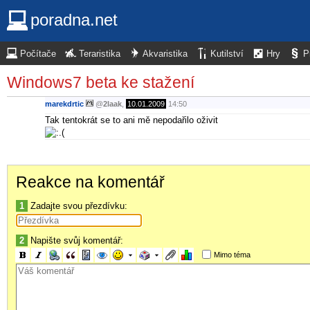
poradna.net
Počítače
Teraristika
Akvaristika
Kutilství
Hry
P
Windows7 beta ke stažení
marekdrtic
@
2laak
,
10.01.2009
14:50
Tak tentokrát se to ani mě nepodařilo oživit
Reakce na komentář
1
Zadajte svou přezdívku:
2
Napište svůj komentář:
Mimo téma