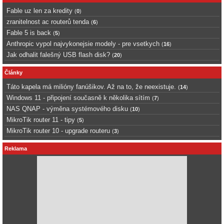
Fable uz len za kredity
(
0
)
zranitelnost ac routerů tenda
(
6
)
Fable 5 is back
(
5
)
Anthropic vypol najvykonejsie modely - pre vsetkych
(
16
)
Jak odhalit falešný USB flash disk?
(
20
)
Články
Táto kapela má milióny fanúšikov. Až na to, že neexistuje.
(
14
)
Windows 11 - připojení současně k několika sítím
(
7
)
NAS QNAP - výměna systémového disku
(
10
)
MikroTik router 11 - tipy
(
5
)
MikroTik router 10 - upgrade routeru
(
3
)
Reklama