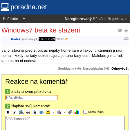
poradna.net
Neregistrovaný
Přihlásit
Registrovat
Windows7 beta ke stažení
#20
Radek
@
shark.jd
,
10.01.2009
20:10
Ja jo, staci si precist obcas nejaky komentare a takovi ti kamenni ji radi
nemaji. Vzdyt si tady cokoli najdi a je toho tady dost. Malokdo ji ma rad,
vetsina na ni nadava.
Souhlasím (+0)
Nesouhlasím (-0)
Odpovědět
Reakce na komentář
1
Zadajte svou přezdívku:
2
Napište svůj komentář:
Mimo téma