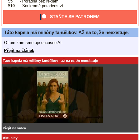
$5
- Poradna bez reklam
$10
- Soukromé poradenství
STAŇTE SE PATRONEM
Táto kapela má milióny fanúšikov. Až na to, že neexistuje.
O tom kam smeruje sucasne AI.
Přejít na článek
Táto kapela má milióny fanúšikov - až na to, že neexistuje
Přejít na videa
Aktuality