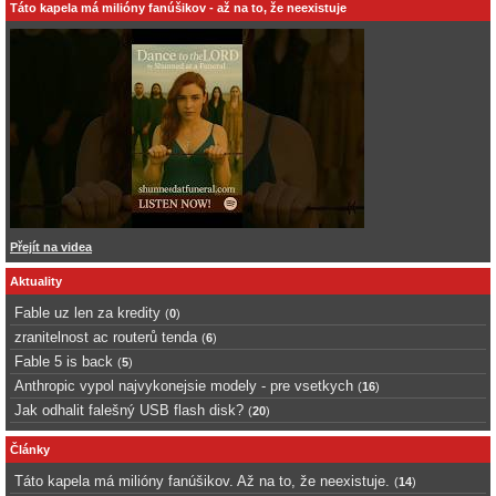
Táto kapela má milióny fanúšikov - až na to, že neexistuje
Přejít na videa
Aktuality
Fable uz len za kredity
(
0
)
zranitelnost ac routerů tenda
(
6
)
Fable 5 is back
(
5
)
Anthropic vypol najvykonejsie modely - pre vsetkych
(
16
)
Jak odhalit falešný USB flash disk?
(
20
)
Články
Táto kapela má milióny fanúšikov. Až na to, že neexistuje.
(
14
)