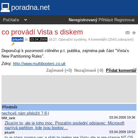
poradna.net
Neregistrovaný
Přihlásit
Registrovat
co provádí Vista s diskem
jirka44
,
03.04.2009
18:27
,
Operační systémy
, 4 komentáře (2543 zobrazení)
Doporučuji k pozornosti ctĕného p.t. publika, zejména pak část "Vista’s
New Partitioning Rules".
Zdroj:
http://www.multibooters.co.uk
Zajímavé (+0)
Nezajímavé (-0)
Přidat komentář
Předmět
nechceš nám přeložit ? 8-)
03.04.2009 19:36
MM_tank
Zkusím to, ale je toho moc. Prozatím poslední odstavec: Microsoft
nazývá partition, kde jsou bootov…
03.04.2009 19:52
jirka44
to je stara znama vec a plati to nielen pre Vistu ale aj pre starsie NT OS