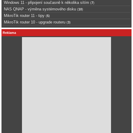
Windows 11 - připojení současně k několika sítím
(
7
)
NAS QNAP - výměna systémového disku
(
10
)
MikroTik router 11 - tipy
(
5
)
MikroTik router 10 - upgrade routeru
(
3
)
Reklama