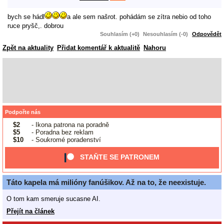
bych se hádl
a ale sem našrot. pohádám se zítra nebio od toho
ruce pryšč,. dobrou
Souhlasím (+0)
Nesouhlasím (-0)
Odpovědět
Zpět na aktuality
Přidat komentář k aktualitě
Nahoru
Podpořte nás
$2
- Ikona patrona na poradně
$5
- Poradna bez reklam
$10
- Soukromé poradenství
STAŇTE SE PATRONEM
Táto kapela má milióny fanúšikov. Až na to, že neexistuje.
O tom kam smeruje sucasne AI.
Přejít na článek