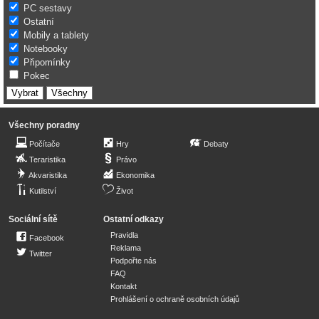
PC sestavy
Ostatní
Mobily a tablety
Notebooky
Připomínky
Pokec
Všechny poradny
Počítače
Hry
Debaty
Teraristika
Právo
Akvaristika
Ekonomika
Kutilství
Život
Sociální sítě
Ostatní odkazy
Pravidla
Facebook
Reklama
Twitter
Podpořte nás
FAQ
Kontakt
Prohlášení o ochraně osobních údajů