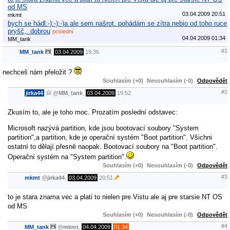
od MS
03.04.2009 20:51
mkmt
bych se hádl:-):-):-)a ale sem našrot. pohádám se zítra nebio od toho ruce
pryšč,. dobrou
poslední
04.04.2009 01:34
MM_tank
#1
MM_tank
,
03.04.2009
19:36
nechceš nám přeložit ?
Souhlasím (+0)
Nesouhlasím (-0)
Odpovědět
#2
jirka44
@
MM_tank
,
03.04.2009
19:52
Zkusím to, ale je toho moc. Prozatím poslední odstavec:
Microsoft nazývá partition, kde jsou bootovací soubory "System
partition",a partition, kde je operační systém "Boot partition". Všichni
ostatní to dělají přesně naopak. Bootovací soubory na "Boot partition".
Operační systém na "System partition".
Souhlasím (+0)
Nesouhlasím (-0)
Odpovědět
#3
mkmt
@
jirka44
,
03.04.2009
20:51
to je stara znama vec a plati to nielen pre Vistu ale aj pre starsie NT OS
od MS
Souhlasím (+0)
Nesouhlasím (-0)
Odpovědět
#4
MM_tank
@
mkmt
,
04.04.2009
01:34