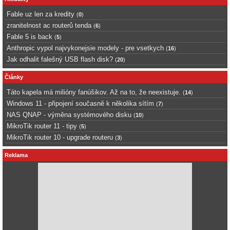
Fable uz len za kredity
(
0
)
zranitelnost ac routerů tenda
(
6
)
Fable 5 is back
(
5
)
Anthropic vypol najvykonejsie modely - pre vsetkych
(
16
)
Jak odhalit falešný USB flash disk?
(
20
)
Články
Táto kapela má milióny fanúšikov. Až na to, že neexistuje.
(
14
)
Windows 11 - připojení současně k několika sítím
(
7
)
NAS QNAP - výměna systémového disku
(
10
)
MikroTik router 11 - tipy
(
5
)
MikroTik router 10 - upgrade routeru
(
3
)
Reklama