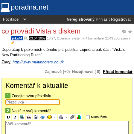
poradna.net
Neregistrovaný
Přihlásit
Registrovat
co provádí Vista s diskem
jirka44
,
03.04.2009
18:27
,
Operační systémy
, 4 komentáře (2543 zobrazení)
Doporučuji k pozornosti ctĕného p.t. publika, zejména pak část "Vista’s
New Partitioning Rules".
Zdroj:
http://www.multibooters.co.uk
Zajímavé (+0)
Nezajímavé (-0)
Přidat komentář
Komentář k aktualite
1
Zadajte svou přezdívku:
2
Napište svůj komentář:
Mimo téma