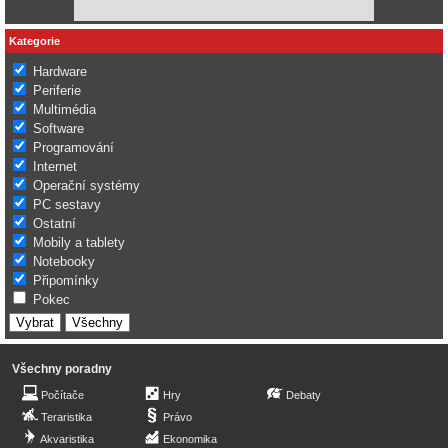
Kategorie
Hardware
Periferie
Multimédia
Software
Programování
Internet
Operační systémy
PC sestavy
Ostatní
Mobily a tablety
Notebooky
Připomínky
Pokec
Všechny poradny
Počítače
Hry
Debaty
Teraristika
Právo
Akvaristika
Ekonomika