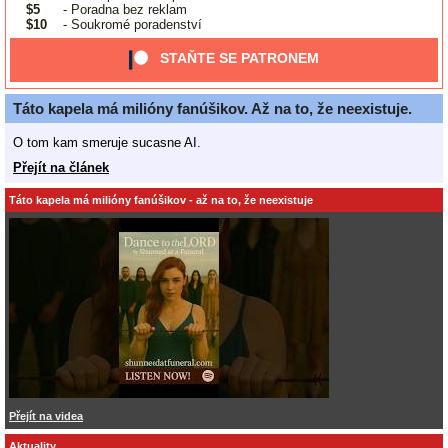
$5
- Poradna bez reklam
$10
- Soukromé poradenství
STAŇTE SE PATRONEM
Táto kapela má milióny fanúšikov. Až na to, že neexistuje.
O tom kam smeruje sucasne AI.
Přejít na článek
Táto kapela má milióny fanúšikov - až na to, že neexistuje
Přejít na videa
Aktuality