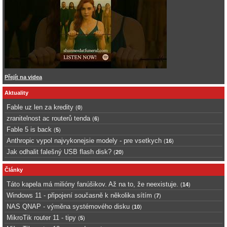
Přejít na videa
Aktuality
Fable uz len za kredity
(
0
)
zranitelnost ac routerů tenda
(
6
)
Fable 5 is back
(
5
)
Anthropic vypol najvykonejsie modely - pre vsetkych
(
16
)
Jak odhalit falešný USB flash disk?
(
20
)
Články
Táto kapela má milióny fanúšikov. Až na to, že neexistuje.
(
14
)
Windows 11 - připojení současně k několika sítím
(
7
)
NAS QNAP - výměna systémového disku
(
10
)
MikroTik router 11 - tipy
(
5
)