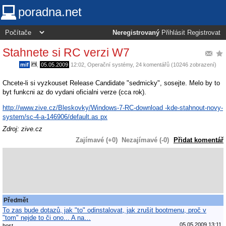
poradna.net
Neregistrovaný
Přihlásit
Registrovat
Stahnete si RC verzi W7
mif
,
05.05.2009
12:02
,
Operační systémy
, 24 komentářů (10246 zobrazení)
Chcete-li si vyzkouset Release Candidate "sedmicky", sosejte. Melo by to
byt funkcni az do vydani oficialni verze (cca rok).
http://www.zive.cz/Bleskovky/Windows-7-RC-download -kde-stahnout-novy-
system/sc-4-a-146906/default.as px
Zdroj: zive.cz
Zajímavé (+0)
Nezajímavé (-0)
Přidat komentář
Předmět
To zas bude dotazů, jak "to" odinstalovat, jak zrušit bootmenu, proč v
"tom" nejde to či ono... A na…
05.05.2009 13:11
host