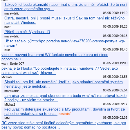
Takové lidi budu okamžitě napomínat s tím, že si měli přečíst, že to není
ostrá verze operačního sys…
05.05.2009 14:19
marekdrtic
Ostrá, neostrá, oni ji prostě museli zkusit! Šak na tom není nic těžkýho,
nainstalit Windous.
05.05.2009 18:23
host
Píšeš to blbě: Vyndous :-D
06.05.2009 06:18
marekdrtic
Už to začalo. ;-)http://pc.poradna.net/q/view/376266-prenos-posty-z -xp-
na-win7
05.05.2009 18:48
Kurt
video s novymi featurami W7 funkcie noveho taskbaru mi nieco
pripominaju...
05.05.2009 19:00
wam_Spider007
pekna je ta hlaska "Co potrebujete k instalacii windows 7? Vediet ako
nainstalovat windows", hlavne…
05.05.2009 23:55
Michal2
Slouží to i pro lidi, ale normální, kteří si jako primární operační systém
neinstalují ještě nedokon…
06.05.2009 05:54
marekdrtic
tam pisu, ze mesiac pred ukoncenim sa budu win7 rc1 restartovat kazde
2 hodiny - uz vidim tie otazky…
06.05.2009 09:17
Michal2
ked uvazim doterajsie skusenosti s MS produktami, dovolim si tvrdit ze
nahodne restartovat sa to urc…
poslední
08.05.2009 02:36
MM..
RC verze sice stále není finálně doladěným operačním systémem, ale pro
běžný povoz domácího počítače…