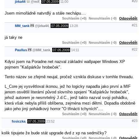
#20
jirka44
@
mif
,
07.05.2009
11:00
Jsem mimořádně natvrdlý a stále nechápu....
Souhlasím (+0)
Nesouhlasím (-0)
Odpovědět
#21
MM_tank
@
jirka44
,
07.05.2009
13:28
já taky ne
Souhlasím (+0)
Nesouhlasím (-0)
Odpovědět
#22
Paullus
@
MM_tank
,
07.05.2009
14:11
Kdysi jsem na Poradne.net nazval základní wallpaper Windows XP
pojmem "Kašpárkův hrobeček".
Tento název se zřejmě neujal, pročež vznikla diskuse v tomhle threadu.
L_Core jej vysvětloval ikonou, jež ho logicky napadla jako první a MIF
jenom osvětlil literární původ slovního spojení "Kašpárkův hrobeček",
jehož autorem je nesmrtelný J.d.C., jenž takto nazval svoji pohádku,
která však nebyla příliš oblíbena, zejména mezi dětmi. Dopadla obdobně
jako jeho jiný pohádkový horror "O třinácti tchyních"....
Souhlasím (+0)
Nesouhlasím (-0)
Odpovědět
#23
fosiczka
,
07.05.2009
23:52
kolik tipujete že bude stát upgrade dvd z xp na sedmičky?
Souhlasím (+0)
Nesouhlasím (-0)
Odpovědět