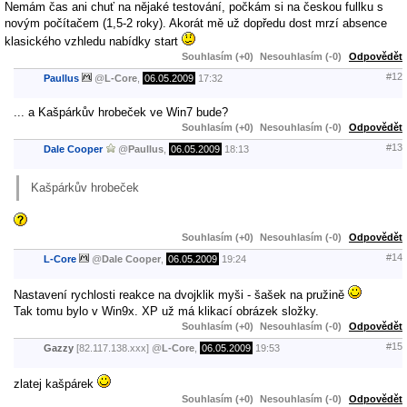
Nemám čas ani chuť na nějaké testování, počkám si na českou fullku s
novým počítačem (1,5-2 roky). Akorát mě už dopředu dost mrzí absence
klasického vzhledu nabídky start
Souhlasím (+0)
Nesouhlasím (-0)
Odpovědět
#12
Paullus
@
L-Core
,
06.05.2009
17:32
... a Kašpárkův hrobeček ve Win7 bude?
Souhlasím (+0)
Nesouhlasím (-0)
Odpovědět
#13
Dale Cooper
@
Paullus
,
06.05.2009
18:13
Kašpárkův hrobeček
Souhlasím (+0)
Nesouhlasím (-0)
Odpovědět
#14
L-Core
@
Dale Cooper
,
06.05.2009
19:24
Nastavení rychlosti reakce na dvojklik myši - šašek na pružině
Tak tomu bylo v Win9x. XP už má klikací obrázek složky.
Souhlasím (+0)
Nesouhlasím (-0)
Odpovědět
#15
Gazzy
[82.117.138.xxx]
@
L-Core
,
06.05.2009
19:53
zlatej kašpárek
Souhlasím (+0)
Nesouhlasím (-0)
Odpovědět