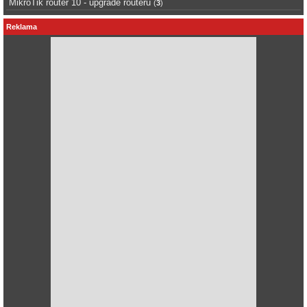
MikroTik router 10 - upgrade routeru
(
3
)
Reklama