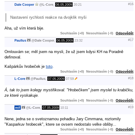
#16
Dale Cooper
@
L-Core
,
06.05.2009
20:21
Nastavení rychlosti reakce na dvojklik myši
Aha, už vím která bije.
Souhlasím (+0)
Nesouhlasím (-0)
Odpovědět
#17
Paullus
@
Dale Cooper
,
06.05.2009
23:32
Omlouvám se; měl jsem na mysli, že už jsem kdysi KH na Poradně
definoval.
Kašpárkův hrobeček je
toto
.
Souhlasím (+0)
Nesouhlasím (-0)
Odpovědět
#18
L-Core
@
Paullus
,
07.05.2009
07:59
Á, tak to jsem kolegy mystifikoval. "Hrobečkem" jsem myslel tu krabičku,
ze které vyskakuje.
Souhlasím (+0)
Nesouhlasím (-0)
Odpovědět
#19
mif
@
L-Core
,
07.05.2009
10:11
Nene, jedna se o svetoznamou pohadku Jary Cimrmana, roztomily
"Kasparkuv hrobecek", ktere se ovsem nedostalo velke obliby...
Souhlasím (+0)
Nesouhlasím (-0)
Odpovědět