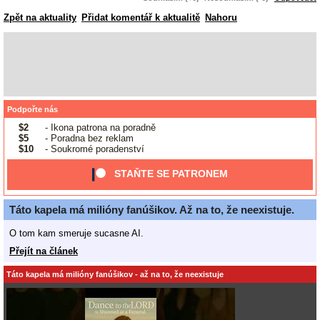
Zpět na aktuality
Přidat komentář k aktualitě
Nahoru
Podpořte nás
$2
- Ikona patrona na poradně
$5
- Poradna bez reklam
$10
- Soukromé poradenství
STAŇTE SE PATRONEM
Táto kapela má milióny fanúšikov. Až na to, že neexistuje.
O tom kam smeruje sucasne AI.
Přejít na článek
Táto kapela má milióny fanúšikov - až na to, že neexistuje