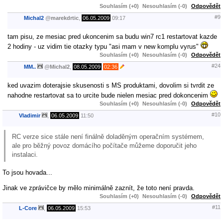
Souhlasím (+0)
Nesouhlasím (-0)
Odpovědět
#9
Michal2
@
marekdrtic
,
06.05.2009
09:17
tam pisu, ze mesiac pred ukoncenim sa budu win7 rc1 restartovat kazde
2 hodiny - uz vidim tie otazky typu "asi mam v new komplu vyrus"
Souhlasím (+0)
Nesouhlasím (-0)
Odpovědět
#24
MM..
@
Michal2
,
08.05.2009
02:36
ked uvazim doterajsie skusenosti s MS produktami, dovolim si tvrdit ze
nahodne restartovat sa to urcite bude nielen mesiac pred dokoncenim
Souhlasím (+0)
Nesouhlasím (-0)
Odpovědět
#10
Vladimir
,
06.05.2009
11:50
RC verze sice stále není finálně doladěným operačním systémem,
ale pro běžný povoz domácího počítače můžeme doporučit jeho
instalaci.
To jsou hovada...
Jinak ve zprávičce by mělo minimálně zaznít, že toto není pravda.
Souhlasím (+0)
Nesouhlasím (-0)
Odpovědět
#11
L-Core
,
06.05.2009
15:53