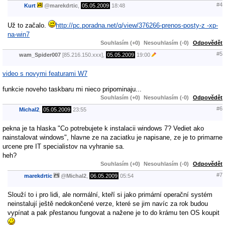
#4
Kurt
@
marekdrtic
,
05.05.2009
18:48
Už to začalo.
http://pc.poradna.net/q/view/376266-prenos-posty-z -xp-
na-win7
Souhlasím (+0)
Nesouhlasím (-0)
Odpovědět
#5
wam_Spider007
[85.216.150.xxx],
05.05.2009
19:00
video s novymi featurami W7
funkcie noveho taskbaru mi nieco pripominaju...
Souhlasím (+0)
Nesouhlasím (-0)
Odpovědět
#6
Michal2
,
05.05.2009
23:55
pekna je ta hlaska "Co potrebujete k instalacii windows 7? Vediet ako
nainstalovat windows", hlavne ze na zaciatku je napisane, ze je to primarne
urcene pre IT specialistov na vyhranie sa.
heh?
Souhlasím (+0)
Nesouhlasím (-0)
Odpovědět
#7
marekdrtic
@
Michal2
,
06.05.2009
05:54
Slouží to i pro lidi, ale normální, kteří si jako primární operační systém
neinstalují ještě nedokončené verze, které se jim navíc za rok budou
vypínat a pak přestanou fungovat a nažene je to do krámu ten OS koupit