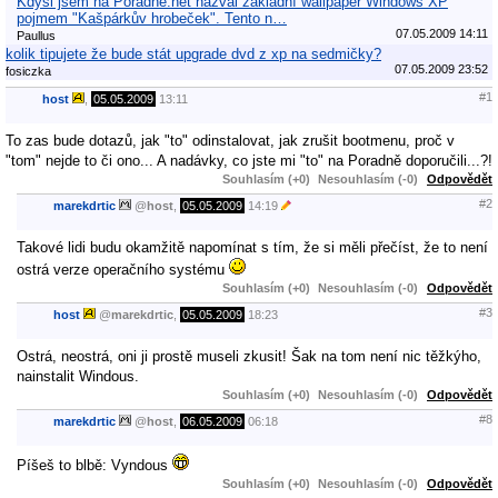
Kdysi jsem na Poradne.net nazval základní wallpaper Windows XP
pojmem "Kašpárkův hrobeček". Tento n…
07.05.2009 14:11
Paullus
kolik tipujete že bude stát upgrade dvd z xp na sedmičky?
07.05.2009 23:52
fosiczka
#1
host
,
05.05.2009
13:11
To zas bude dotazů, jak "to" odinstalovat, jak zrušit bootmenu, proč v
"tom" nejde to či ono... A nadávky, co jste mi "to" na Poradně doporučili...?!
Souhlasím (+0)
Nesouhlasím (-0)
Odpovědět
#2
marekdrtic
@
host
,
05.05.2009
14:19
Takové lidi budu okamžitě napomínat s tím, že si měli přečíst, že to není
ostrá verze operačního systému
Souhlasím (+0)
Nesouhlasím (-0)
Odpovědět
#3
host
@
marekdrtic
,
05.05.2009
18:23
Ostrá, neostrá, oni ji prostě museli zkusit! Šak na tom není nic těžkýho,
nainstalit Windous.
Souhlasím (+0)
Nesouhlasím (-0)
Odpovědět
#8
marekdrtic
@
host
,
06.05.2009
06:18
Píšeš to blbě: Vyndous
Souhlasím (+0)
Nesouhlasím (-0)
Odpovědět