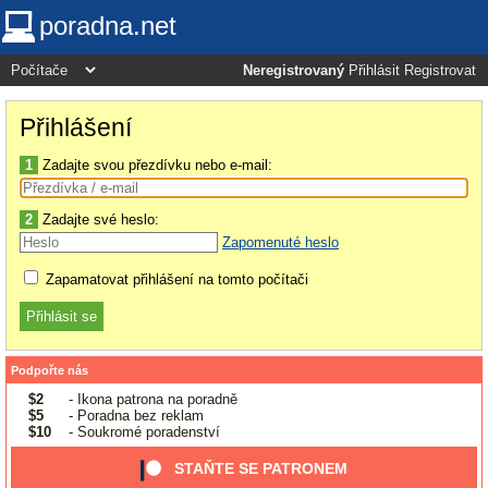
poradna.net
Neregistrovaný
Přihlásit
Registrovat
Přihlášení
1
Zadajte svou přezdívku nebo e-mail:
2
Zadajte své heslo:
Zapomenuté heslo
Zapamatovat přihlášení na tomto počítači
Podpořte nás
$2
- Ikona patrona na poradně
$5
- Poradna bez reklam
$10
- Soukromé poradenství
STAŇTE SE PATRONEM