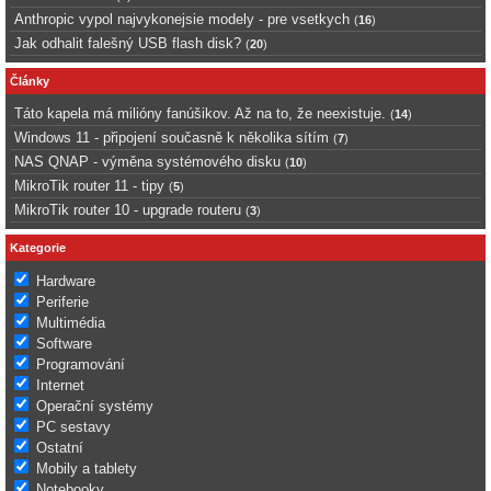
Anthropic vypol najvykonejsie modely - pre vsetkych
(
16
)
Jak odhalit falešný USB flash disk?
(
20
)
Články
Táto kapela má milióny fanúšikov. Až na to, že neexistuje.
(
14
)
Windows 11 - připojení současně k několika sítím
(
7
)
NAS QNAP - výměna systémového disku
(
10
)
MikroTik router 11 - tipy
(
5
)
MikroTik router 10 - upgrade routeru
(
3
)
Kategorie
Hardware
Periferie
Multimédia
Software
Programování
Internet
Operační systémy
PC sestavy
Ostatní
Mobily a tablety
Notebooky