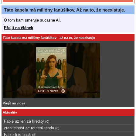
Táto kapela má milióny fanúšikov. Až na to, že neexistuje.
O tom kam smeruje sucasne AI.
Přejít na článek
Táto kapela má milióny fanúšikov - až na to, že neexistuje
Přejít na videa
Aktuality
Fable uz len za kredity
(
0
)
zranitelnost ac routerů tenda
(
6
)
Fable 5 is back
(
5
)