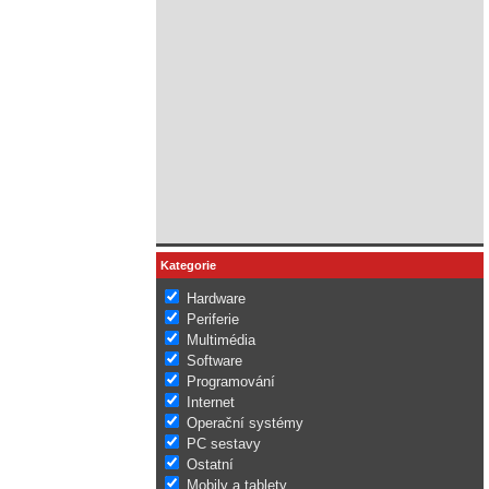
Kategorie
Hardware
Periferie
Multimédia
Software
Programování
Internet
Operační systémy
PC sestavy
Ostatní
Mobily a tablety