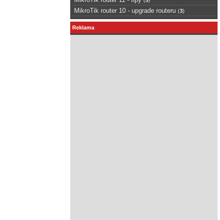
MikroTik router 10 - upgrade routeru
(
3
)
Reklama