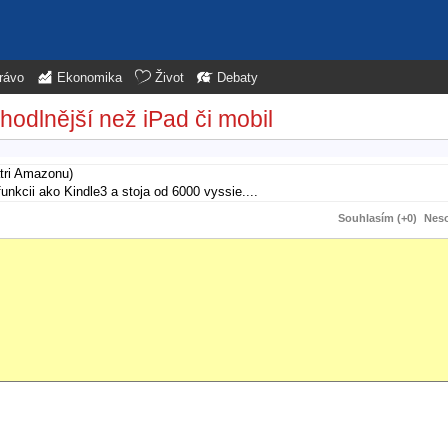
rávo
Ekonomika
Život
Debaty
hodlnější než iPad či mobil
atri Amazonu)
unkcii ako Kindle3 a stoja od 6000 vyssie....
Souhlasím (+0)
Neso