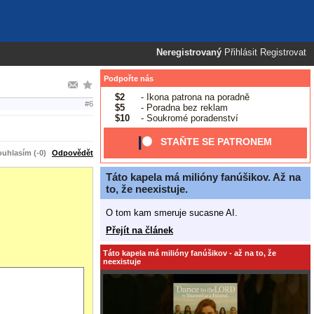
Neregistrovaný
Přihlásit
Registrovat
Podpořte nás
$2
- Ikona patrona na poradně
#6
$5
- Poradna bez reklam
$10
- Soukromé poradenství
STAŇTE SE PATRONEM
uhlasím (-0)
Odpovědět
Táto kapela má milióny fanúšikov. Až na
to, že neexistuje.
O tom kam smeruje sucasne AI.
Přejít na článek
Táto kapela má milióny fanúšikov - až na to, že
neexistuje