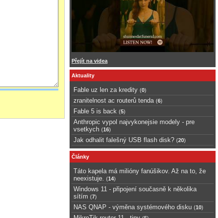
Přejít na videa
Aktuality
Fable uz len za kredity
(
0
)
zranitelnost ac routerů tenda
(
6
)
Fable 5 is back
(
5
)
Anthropic vypol najvykonejsie modely - pre
vsetkych
(
16
)
Jak odhalit falešný USB flash disk?
(
20
)
Články
Táto kapela má milióny fanúšikov. Až na to, že
neexistuje.
(
14
)
Windows 11 - připojení současně k několika
sítím
(
7
)
NAS QNAP - výměna systémového disku
(
10
)
MikroTik router 11 - tipy
(
5
)