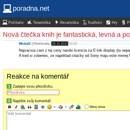
poradna.net
Počítače
Teraristika
Akvaristika
Kutilství
Hry
P
Nová čtečka knih je fantastická, levná a po
Michal2
@
Redsnake
,
28.10.2010
14:50
Najvacsia cast z tej ceny narobi licencia za E-Ink display (ta nep
A ked si zoberies, ze napriklad citacky od Sony maju este menej f
Reakce na komentář
1
Zadajte svou přezdívku:
2
Napište svůj komentář:
Mimo téma