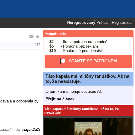
Neregistrovaný
Přihlásit
Registrovat
Podpořte nás
$2
- Ikona patrona na poradně
#37
$5
- Poradna bez reklam
$10
- Soukromé poradenství
STAŇTE SE PATRONEM
Táto kapela má milióny fanúšikov. Až na
to, že neexistuje.
O tom kam smeruje sucasne AI.
Přejít na článek
redavala a odoberala by
Táto kapela má milióny fanúšikov - až na to, že
neexistuje
uhlasím (-0)
Odpovědět