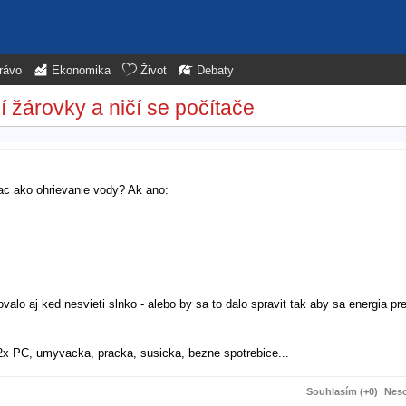
rávo
Ekonomika
Život
Debaty
 žárovky a ničí se počítače
iac ako ohrievanie vody? Ak ano:
valo aj ked nesvieti slnko - alebo by sa to dalo spravit tak aby sa energia p
2x PC, umyvacka, pracka, susicka, bezne spotrebice...
ebujem presne cisla, len priblizne, kedze som pocul ze sa to zmenilo.
Souhlasím (+0)
Neso