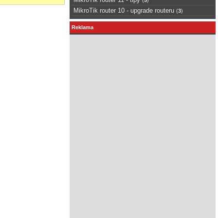
MikroTik router 10 - upgrade routeru
(
3
)
Reklama