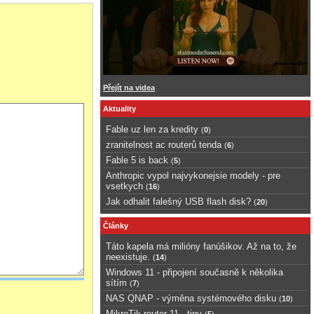
Přejít na videa
Aktuality
Fable uz len za kredity
(
0
)
zranitelnost ac routerů tenda
(
6
)
Fable 5 is back
(
5
)
Anthropic vypol najvykonejsie modely - pre
vsetkych
(
16
)
Jak odhalit falešný USB flash disk?
(
20
)
Články
Táto kapela má milióny fanúšikov. Až na to, že
neexistuje.
(
14
)
Windows 11 - připojení současně k několika
sítím
(
7
)
NAS QNAP - výměna systémového disku
(
10
)
MikroTik router 11 - tipy
(
5
)