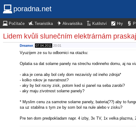
poradna.net
Počítače
Teraristika
Akvaristika
Kutilství
Hry
P
Lidem kvůli slunečním elektrárnám praskají
Dreamer
,
07.04.2011
20:01
Vyuzijem ze su tu odbornici na otazku:
Oplatia sa dat solarne panely na strechu rodinneho domu, aj na v
- aka je cena aby bol cely dom nezavisly od ineho zdroja*
- kolko rokov je navratnost?
- aky by bol rocny zisk, potom ked si panel na seba zarobi?
- aky maju zivotnost solarne panely?
* Myslim cenu za samotne solarne panely, bateria(??) aby to fungo
sa uz stabilna s tym ze by som bol na nule alebo v zisku?
Pre ten dom predpokladam napr. 4 izby, 3x TV, 1x velka plazma, 
Mozno to nie je spravne miesto, mozem vytvorit novu temu, nepotr