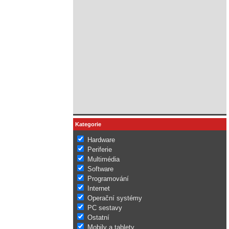
Kategorie
Hardware
Periferie
Multimédia
Software
Programování
Internet
Operační systémy
PC sestavy
Ostatní
Mobily a tablety