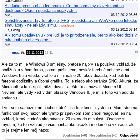
Dale Cooper
Ale ludia predsa chcu len hracku. Co ma normalny clovek robit na
desktope? Okrem spustania nejakych…
03.12.2012 03:36
MM..
Sofistikovanější hry (strategie, FPS, v podstatě ani WoWko nebo letecké
simulátory - ne arkády, simu…
poslední
03.12.2012 07:14
JR_Ewing
A k tomu upatlavaniu - pre ludi je to prirodzenejsie, ber to ako ked drzis v
ruke knihu a chces otoc…
03.12.2012 03:54
MM..
#1
msx.
,
29.11.2012
23:11
Ale za to mi je Windows 8 smiešny, pretože najprv sa používal vzhľad, že
obdĺžnik a v ňom farba, potom prišli tiene, neskôr farebné odtiene a pri
Windows 8 sa všetko vrátilo o minimálne 20 rokov dozadu, keď boli len
farebné obdĺžniky a úbohá grafika. To je niečo ako stránka SNG. Akurát, že
Microsoft si krok späť môže dovoliť a ešte to aj nazvať Modern UI.
Neviem, ale vždy keď vidím obrázky Windows 8, je mi z toho vzhľadu do
smiechu.
Tým som samozrejme nechcel útočiť na funkčnosť systému. Mám síce na
funkčnosť svoj názor, ale týmto príspevkom som chcel reagovať len na
vzhľad, ktorý je niečo ako návrat o 20 rokov do minulosti. Osobne si
myslím, že ten vzhľad je viac hanba ako ukážka moderného vzhľadu, ale
to je zrejme len môj názor.
Souhlasím (+0)
Nesouhlasím (-0)
Odpovědět