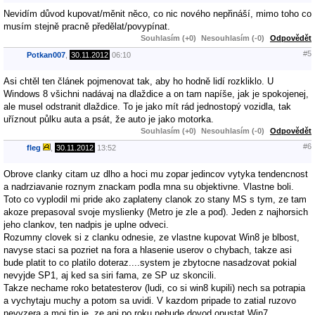
Nevidím důvod kupovat/měnit něco, co nic nového nepřináší, mimo toho co
musím stejně pracně předělat/povypínat.
Souhlasím (+0)
Nesouhlasím (-0)
Odpovědět
#5
Potkan007
,
30.11.2012
06:10
Asi chtěl ten článek pojmenovat tak, aby ho hodně lidí rozkliklo. U
Windows 8 všichni nadávaj na dlaždice a on tam napíše, jak je spokojenej,
ale musel odstranit dlaždice. To je jako mít rád jednostopý vozidla, tak
uříznout půlku auta a psát, že auto je jako motorka.
Souhlasím (+0)
Nesouhlasím (-0)
Odpovědět
#6
fleg
,
30.11.2012
13:52
Obrove clanky citam uz dlho a hoci mu zopar jedincov vytyka tendencnost
a nadrziavanie roznym znackam podla mna su objektivne. Vlastne boli.
Toto co vyplodil mi pride ako zaplateny clanok zo stany MS s tym, ze tam
akoze prepasoval svoje myslienky (Metro je zle a pod). Jeden z najhorsich
jeho clankov, ten nadpis je uplne odveci.
Rozumny clovek si z clanku odnesie, ze vlastne kupovat Win8 je blbost,
navyse staci sa pozriet na fora a hlasenie userov o chybach, takze asi
bude platit to co platilo doteraz....system je zbytocne nasadzovat pokial
nevyjde SP1, aj ked sa siri fama, ze SP uz skoncili.
Takze nechame roko betatesterov (ludi, co si win8 kupili) nech sa potrapia
a vychytaju muchy a potom sa uvidi. V kazdom pripade to zatial ruzovo
nevyzera a moj tip je, ze ani po roku nebude dovod opustat Win7.