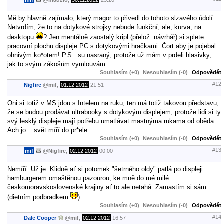
Mě by hlavně zajímalo, který magor to přivedl do tohoto slzavého údolí.
Netvrdím, že to na dotykové strojky nebude funkční, ale, kurva, na
desktopu
? Jen mentálně zaostalý kripl (přelož: návrhář) si splete
pracovní plochu displeje PC s dotykovými hračkami. Čort aby je pojebal
ohnivým ko*otem! P.S.: su nasraný, protože už mám v prdeli hlasivky,
jak to svým zákošům vymlouvám...
Souhlasím (+0)
Nesouhlasím (-0)
Odpovědět
#12
Nigfire
@
mif
,
01.12.2012
21:51
Oni si totiž v MS jdou s Intelem na ruku, ten má totiž takovou představu,
že se budou prodávat ultrabooky s dotykovým displejem, protože lidi si ty
svý lesklý displeje mají potřebu umatlávat mastnýma rukama od oběda.
Ach jo... svět míří do pr*ele
Souhlasím (+0)
Nesouhlasím (-0)
Odpovědět
#13
mif
@
Nigfire
,
02.12.2012
00:00
Nemíří. Už je. Klidně ať si potomek "šetrného oldy" patlá po displeji
hamburgerem omaštěnou pazourou, ke mně do mé milé
českomoravskoslovenské krajiny ať to ale netahá. Zamastím si sám
(dietním podbradkem
).
Souhlasím (+0)
Nesouhlasím (-0)
Odpovědět
#14
Dale Cooper
@
mif
,
02.12.2012
16:57