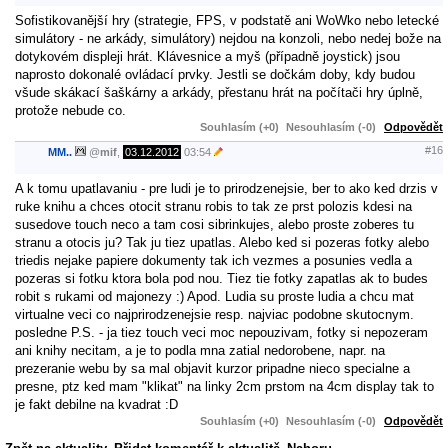
Sofistikovanější hry (strategie, FPS, v podstatě ani WoWko nebo letecké
simulátory - ne arkády, simulátory) nejdou na konzoli, nebo nedej bože na
dotykovém displeji hrát. Klávesnice a myš (případně joystick) jsou
naprosto dokonalé ovládací prvky. Jestli se dočkám doby, kdy budou
všude skákací šaškárny a arkády, přestanu hrát na počítači hry úplně,
protože nebude co.
Souhlasím (+0)
Nesouhlasím (-0)
Odpovědět
#16
MM..
@
mif
,
03.12.2012
03:54
A k tomu upatlavaniu - pre ludi je to prirodzenejsie, ber to ako ked drzis v
ruke knihu a chces otocit stranu robis to tak ze prst polozis kdesi na
susedove touch neco a tam cosi sibrinkujes, alebo proste zoberes tu
stranu a otocis ju? Tak ju tiez upatlas. Alebo ked si pozeras fotky alebo
triedis nejake papiere dokumenty tak ich vezmes a posunies vedla a
pozeras si fotku ktora bola pod nou. Tiez tie fotky zapatlas ak to budes
robit s rukami od majonezy :) Apod. Ludia su proste ludia a chcu mat
virtualne veci co najprirodzenejsie resp. najviac podobne skutocnym.
posledne P.S. - ja tiez touch veci moc nepouzivam, fotky si nepozeram
ani knihy necitam, a je to podla mna zatial nedorobene, napr. na
prezeranie webu by sa mal objavit kurzor pripadne nieco specialne a
presne, ptz ked mam "klikat" na linky 2cm prstom na 4cm display tak to
je fakt debilne na kvadrat :D
Souhlasím (+0)
Nesouhlasím (-0)
Odpovědět