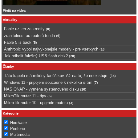
Přejít na videa
Aktuality
Fable uz len za kredity
(
0
)
zranitelnost ac routerů tenda
(
6
)
Fable 5 is back
(
5
)
Anthropic vypol najvykonejsie modely - pre vsetkych
(
16
)
Jak odhalit falešný USB flash disk?
(
20
)
Články
Táto kapela má milióny fanúšikov. Až na to, že neexistuje.
(
14
)
Windows 11 - připojení současně k několika sítím
(
7
)
NAS QNAP - výměna systémového disku
(
10
)
MikroTik router 11 - tipy
(
5
)
MikroTik router 10 - upgrade routeru
(
3
)
Kategorie
Hardware
Periferie
Multimédia