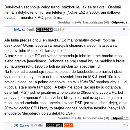
Dotykové všechno je velký trend, otázkou je, jak se to udrží. Osobně
nemám dotykového nic, ani telefény (Nokie E52 a 9300), ani dálková
ovládání, monitor k PC, prostě nic.
Souhlasím (+0)
Nesouhlasím (-0)
Odpovědět
#15
MM..
@
mif
,
03.12.2012
03:36
Ale ludia predsa chcu len hracku. Co ma normalny clovek robit na
desktope? Okrem spustania nejakych cleanerov alebo instalovania
updatov toho Microsoft Tamagoci7 ?
A teraz zistuju ze PC ani vobec nepotrebuju lebo im staci hracka mobil
alebo hracka janeviemco. Dokonca sa hraju snad hry na mobiloch ktore
su na urovni roku 1985 co boli na sinclair zx spectrum :D
Na to co ludia potrebuju (pisanie blbosti do facebooku a emailov) staci
vykon kalkulacky, len to doteraz nevedeli lebo im MS & intel 10rokov
hovorili nieco ine, a pekne dotahovali spiralu HW&SW narokov aby si lud
kupoval stale nove tamagoci. A keby nie apple tak asi by ju dotahovali
este furt. P.S> jedine pozitivne z toho celeho 20rocneho vyvoja PC bol
asi vyvoj kompresie Audia a videa, ktory ale zacal uz aj na amigach a
mohli ho od zaciatku robit specializovane DSP (co sa aj dnes deje), a nie
20rokov vyvijat CPU ktory to stejne dodnes poriadne nestiha (nebyt HW
encoderov/decoderov co su defakto DSP).
Souhlasím (+0)
Nesouhlasím (-0)
Odpovědět
#17
JR_Ewing
@
MM..
,
03.12.2012
07:14