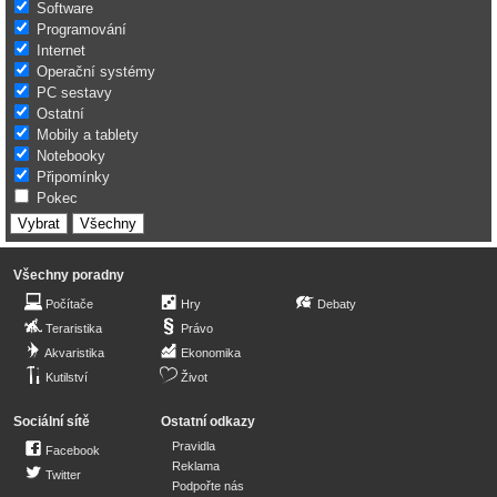
Software
Programování
Internet
Operační systémy
PC sestavy
Ostatní
Mobily a tablety
Notebooky
Připomínky
Pokec
Všechny poradny
Počítače
Hry
Debaty
Teraristika
Právo
Akvaristika
Ekonomika
Kutilství
Život
Sociální sítě
Ostatní odkazy
Pravidla
Facebook
Reklama
Twitter
Podpořte nás