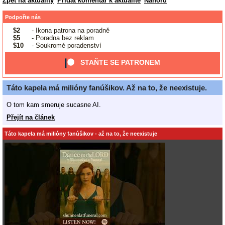
Zpět na aktuality
Přidat komentář k aktualitě
Nahoru
Podpořte nás
$2
- Ikona patrona na poradně
$5
- Poradna bez reklam
$10
- Soukromé poradenství
STAŇTE SE PATRONEM
Táto kapela má milióny fanúšikov. Až na to, že neexistuje.
O tom kam smeruje sucasne AI.
Přejít na článek
Táto kapela má milióny fanúšikov - až na to, že neexistuje