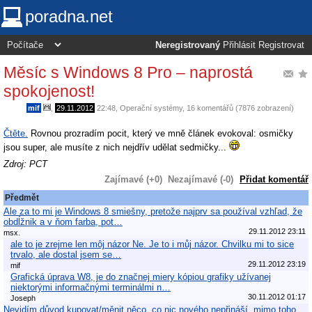
poradna.net
Neregistrovaný
Přihlásit
Registrovat
Měsíc s Windows 8 Pro – naprostá
spokojenost!
mif
,
29.11.2012
22:48
,
Operační systémy
, 16 komentářů (7876 zobrazení)
Čtěte.
Rovnou prozradím pocit, který ve mně článek evokoval: osmičky
jsou super, ale musíte z nich nejdřív udělat sedmičky...
Zdroj: PCT
Zajímavé (+0)
Nezajímavé (-0)
Přidat komentář
Předmět
Ale za to mi je Windows 8 smiešny, pretože najprv sa používal vzhľad, že
obdĺžnik a v ňom farba, pot…
29.11.2012 23:11
msx.
ale to je zrejme len môj názor Ne. Je to i můj názor. Chvilku mi to sice
trvalo, ale dostal jsem se…
29.11.2012 23:19
mif
Grafická úprava W8, je do značnej miery kópiou grafiky užívanej
niektorými informačnými terminálmi n…
30.11.2012 01:17
Joseph
Nevidím důvod kupovat/měnit něco, co nic nového nepřináší, mimo toho