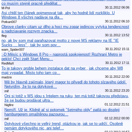
co musím stejně pracně předělat…
30.11.2012 06:06
M-Pol
Asi chtěl ten článek pojmenovat tak, aby ho hodně lidí rozkliklo. U
Windows 8 všichni nadávaj na dla…
30.11.2012 06:10
Potkan007
Obrove clanky citam uz dlho a hoci mu zopar jedincov vytyka tendencnost
a nadrziavanie roznym znacka…
30.11.2012 13:52
fleg
no, ak by som mal parafrazovat motto z novej MS reklamy na IE "IE
Sucks ... less" , tak by som pov…
30.11.2012 15:11
wam_Spider007
:-D Měsíc s Windows 8 Pro – naprostá spokojenost! Rozhraní Metro je
peklo! Chci zpět Start Menu…
30.11.2012 17:11
RedMaX
To je takovy proble behem instalace dat na vyber , jak chceme aby W8
maji vypadat. Misto toho tam cp…
30.11.2012 22:00
madzio
Mě by hlavně zajímalo, který magor to přivedl do tohoto slzavého údolí.
Netvrdím, že to na dotykové…
30.11.2012 23:20
mif
Oni si totiž v MS jdou s Intelem na ruku, ten má totiž takovou představu,
že se budou prodávat ultra…
01.12.2012 21:51
Nigfire
Nemíří. Už je. Klidně ať si potomek "šetrného oldy" patlá po displeji
hamburgerem omaštěnou pazourou…
02.12.2012 00:00
mif
Dotykové všechno je velký trend, otázkou je, jak se to udrží. Osobně
nemám dotykového nic, ani telef…
02.12.2012 16:57