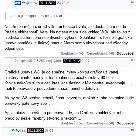
#2
mif
@
msx.
,
29.11.2012
23:19
ale to je zrejme len môj názor
Ne. Je to i můj názor. Chvilku mi to sice trvalo, ale dostal jsem se do
"stádia oblíbenosti" Aera. Na notesu mám sice vzhled W2k, ale to jen z
hlediska šetření jeho nepřílišného výkonu. Souhlasím s tezí, že grafická
úprava osmiček je fialový hnus a Metro samo ohyzdnost nad všechny
odpornosti.
Souhlasím (+0)
Nesouhlasím (-0)
Odpovědět
#3
Joseph
[95.103.255.xxx]
@
mif
,
30.11.2012
01:17
Grafická úprava W8, je do značnej miery kópiou grafiky užívanej
niektorými informačnými terminálmi na začiatku rokov 90-tich.
Ktovie nakoľko si to v deti kresliace desing v Microsofte, uvedomujú ... ,
mali to fixované v podvedomí z čias ranného detstva.
Ak by sa W8 predsa uchytil, čomu neverím, možno z toho nakoniec bude
obrovský patentový spor ...
Apple ukázal co všetko patentovat ide, obdlžnik so zaoblenými rohmi ..
prečo by nešiel farebný štvorec s textom ...
Souhlasím (+0)
Nesouhlasím (-0)
Odpovědět
#4
M-Pol
,
30.11.2012
06:06