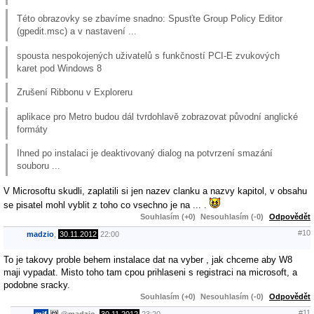
Této obrazovky se zbavíme snadno: Spusťte Group Policy Editor
(gpedit.msc) a v nastavení ...
spousta nespokojených uživatelů s funkčností PCI-E zvukových
karet pod Windows 8
Zrušení Ribbonu v Exploreru
aplikace pro Metro budou dál tvrdohlavě zobrazovat původní anglické
formáty
Ihned po instalaci je deaktivovaný dialog na potvrzení smazání
souboru ...
V Microsoftu skudli, zaplatili si jen nazev clanku a nazvy kapitol, v obsahu
se pisatel mohl vyblit z toho co vsechno je na ... .
Souhlasím (+0)
Nesouhlasím (-0)
Odpovědět
#10
madzio
,
30.11.2012
22:00
To je takovy proble behem instalace dat na vyber , jak chceme aby W8
maji vypadat. Misto toho tam cpou prihlaseni s registraci na microsoft, a
podobne sracky.
Souhlasím (+0)
Nesouhlasím (-0)
Odpovědět
#11
mif
@
madzio
,
30.11.2012
23:20