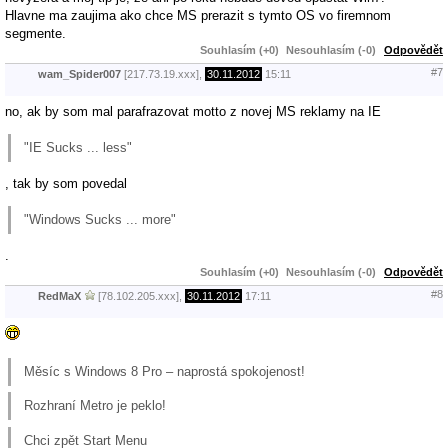
Hlavne ma zaujima ako chce MS prerazit s tymto OS vo firemnom
segmente.
Souhlasím (+0)
Nesouhlasím (-0)
Odpovědět
#7
wam_Spider007
[217.73.19.xxx],
30.11.2012
15:11
no, ak by som mal parafrazovat motto z novej MS reklamy na IE
"IE Sucks ... less"
, tak by som povedal
"Windows Sucks ... more"
.
Souhlasím (+0)
Nesouhlasím (-0)
Odpovědět
#8
RedMaX
[78.102.205.xxx],
30.11.2012
17:11
Měsíc s Windows 8 Pro – naprostá spokojenost!
Rozhraní Metro je peklo!
Chci zpět Start Menu