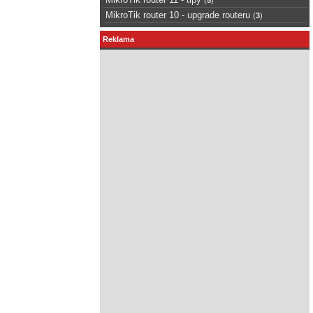
MikroTik router 10 - upgrade routeru
(
3
)
Reklama