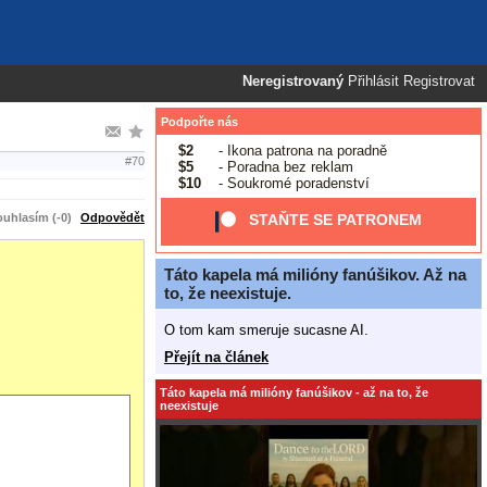
Neregistrovaný
Přihlásit
Registrovat
Podpořte nás
$2
- Ikona patrona na poradně
#70
$5
- Poradna bez reklam
$10
- Soukromé poradenství
uhlasím (-0)
Odpovědět
STAŇTE SE PATRONEM
Táto kapela má milióny fanúšikov. Až na
to, že neexistuje.
O tom kam smeruje sucasne AI.
Přejít na článek
Táto kapela má milióny fanúšikov - až na to, že
neexistuje