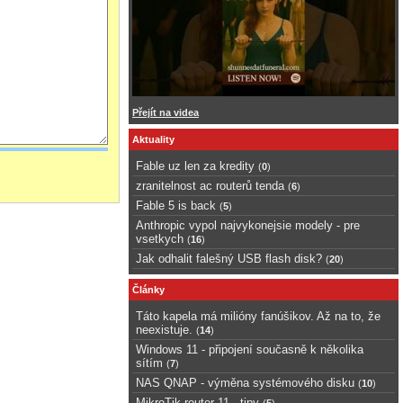
Přejít na videa
Aktuality
Fable uz len za kredity
(
0
)
zranitelnost ac routerů tenda
(
6
)
Fable 5 is back
(
5
)
Anthropic vypol najvykonejsie modely - pre
vsetkych
(
16
)
Jak odhalit falešný USB flash disk?
(
20
)
Články
Táto kapela má milióny fanúšikov. Až na to, že
neexistuje.
(
14
)
Windows 11 - připojení současně k několika
sítím
(
7
)
NAS QNAP - výměna systémového disku
(
10
)
MikroTik router 11 - tipy
(
5
)