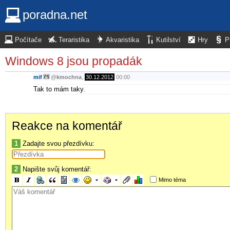
poradna.net
Počítače
Teraristika
Akvaristika
Kutilství
Hry
P
Windows 8 jsou propadák
mif
@
kmochna
,
30.12.2012
00:00
Tak to mám taky.
Reakce na komentář
1
Zadajte svou přezdívku:
2
Napište svůj komentář:
Mimo téma