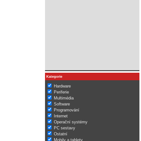
Kategorie
Hardware
Periferie
Multimédia
Software
Programování
Internet
Operační systémy
PC sestavy
Ostatní
Mobily a tablety