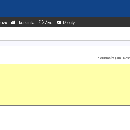
rávo
Ekonomika
Život
Debaty
Souhlasím (+0)
Neso