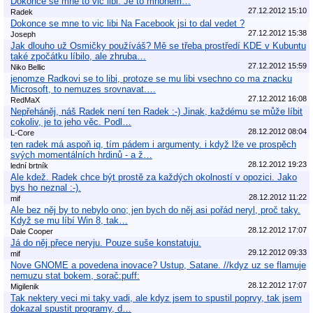
Dokonce se mne to vic libi. Je to mnohem…
27.12.2012 15:10
Radek
Dokonce se mne to vic libi Na Facebook jsi to dal vedet ?
27.12.2012 15:38
Joseph
Jak dlouho už Osmičky používáš? Mě se třeba prostředí KDE v Kubuntu
také zpočátku líbilo, ale zhruba…
27.12.2012 15:59
Niko Bellic
jenomze Radkovi se to libi, protoze se mu libi vsechno co ma znacku
Microsoft, to nemuzes srovnavat.…
27.12.2012 16:08
RedMaX
Nepřeháněj, náš Radek není ten Radek :-) Jinak, každému se může líbit
cokoliv, je to jeho věc. Podl…
28.12.2012 08:04
L-Core
ten radek má aspoň iq, tím pádem i argumenty. i když lže ve prospěch
svých momentálních hrdinů - a ž…
28.12.2012 19:23
lední brtník
Ale kdež. Radek chce být prostě za každých okolností v opozici. Jako
bys ho neznal :-).
28.12.2012 11:22
mif
Ale bez něj by to nebylo ono; jen bych do něj asi pořád neryl, proč taky.
Když se mu líbí Win 8, tak…
28.12.2012 17:07
Dale Cooper
Já do něj přece neryju. Pouze suše konstatuju.
29.12.2012 09:33
mif
Nove GNOME a povedena inovace? Ustup, Satane. //kdyz uz se flamuje
nemuzu stat bokem, sorač:puff:
28.12.2012 17:07
Migilenik
Tak nektery veci mi taky vadi, ale kdyz jsem to spustil poprvy, tak jsem
dokazal spustit programy, d…