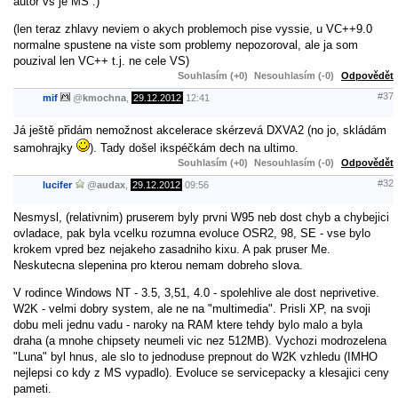
autor vs je MS :)
(len teraz zhlavy neviem o akych problemoch pise vyssie, u VC++9.0
normalne spustene na viste som problemy nepozoroval, ale ja som
pouzival len VC++ t.j. ne cele VS)
Souhlasím (+0)
Nesouhlasím (-0)
Odpovědět
#37
mif
@
kmochna
,
29.12.2012
12:41
Já ještě přidám nemožnost akcelerace skérzevá DXVA2 (no jo, skládám
samohrajky
). Tady došel ikspéčkám dech na ultimo.
Souhlasím (+0)
Nesouhlasím (-0)
Odpovědět
#32
lucifer
@
audax
,
29.12.2012
09:56
Nesmysl, (relativnim) pruserem byly prvni W95 neb dost chyb a chybejici
ovladace, pak byla vcelku rozumna evoluce OSR2, 98, SE - vse bylo
krokem vpred bez nejakeho zasadniho kixu. A pak pruser Me.
Neskutecna slepenina pro kterou nemam dobreho slova.
V rodince Windows NT - 3.5, 3,51, 4.0 - spolehlive ale dost neprivetive.
W2K - velmi dobry system, ale ne na "multimedia". Prisli XP, na svoji
dobu meli jednu vadu - naroky na RAM ktere tehdy bylo malo a byla
draha (a mnohe chipsety neumeli vic nez 512MB). Vychozi modrozelena
"Luna" byl hnus, ale slo to jednoduse prepnout do W2K vzhledu (IMHO
nejlepsi co kdy z MS vypadlo). Evoluce se servicepacky a klesajici ceny
pameti.