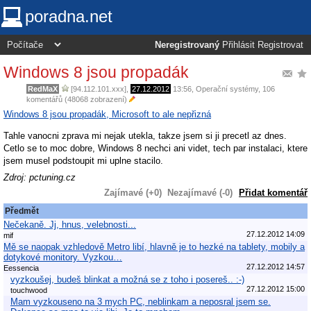
poradna.net
Neregistrovaný
Přihlásit
Registrovat
Windows 8 jsou propadák
RedMaX
[94.112.101.xxx],
27.12.2012
13:56
,
Operační systémy
, 106
komentářů (48068 zobrazení)
Windows 8 jsou propadák, Microsoft to ale nepřizná
Tahle vanocni zprava mi nejak utekla, takze jsem si ji precetl az dnes.
Cetlo se to moc dobre, Windows 8 nechci ani videt, tech par instalaci, ktere
jsem musel podstoupit mi uplne stacilo.
Zdroj: pctuning.cz
Zajímavé (+0)
Nezajímavé (-0)
Přidat komentář
Předmět
Nečekaně. Jj, hnus, velebnosti...
27.12.2012 14:09
mif
Mě se naopak vzhledově Metro libí, hlavně je to hezké na tablety, mobily a
dotykové monitory. Vyzkou…
27.12.2012 14:57
Eessencia
vyzkoušej, budeš blinkat a možná se z toho i posereš.. :-)
27.12.2012 15:00
touchwood
Mam vyzkouseno na 3 mych PC, neblinkam a neposral jsem se.