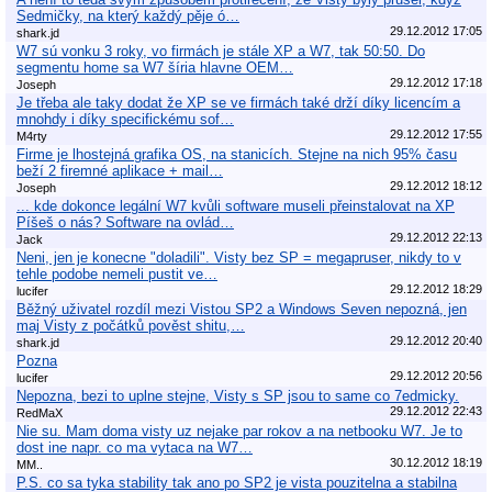
Sedmičky, na který každý pěje ó…
29.12.2012 17:05
shark.jd
W7 sú vonku 3 roky, vo firmách je stále XP a W7, tak 50:50. Do
segmentu home sa W7 šíria hlavne OEM…
29.12.2012 17:18
Joseph
Je třeba ale taky dodat že XP se ve firmách také drží díky licencím a
mnohdy i díky specifickému sof…
29.12.2012 17:55
M4rty
Firme je lhostejná grafika OS, na stanicích. Stejne na nich 95% času
beží 2 firemné aplikace + mail…
29.12.2012 18:12
Joseph
... kde dokonce legální W7 kvůli software museli přeinstalovat na XP
Píšeš o nás? Software na ovlád…
29.12.2012 22:13
Jack
Neni, jen je konecne "doladili". Visty bez SP = megapruser, nikdy to v
tehle podobe nemeli pustit ve…
29.12.2012 18:29
lucifer
Běžný uživatel rozdíl mezi Vistou SP2 a Windows Seven nepozná, jen
maj Visty z počátků pověst shitu,…
29.12.2012 20:40
shark.jd
Pozna
29.12.2012 20:56
lucifer
Nepozna, bezi to uplne stejne, Visty s SP jsou to same co 7edmicky.
29.12.2012 22:43
RedMaX
Nie su. Mam doma visty uz nejake par rokov a na netbooku W7. Je to
dost ine napr. co ma vytaca na W7…
30.12.2012 18:19
MM..
P.S. co sa tyka stability tak ano po SP2 je vista pouzitelna a stabilna