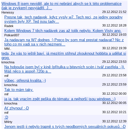
Windows 8 jsem neviděl, ale to mi nebrání abych se k této problematice
(jak je zvykem) nevyjádřil. J…
29.12.2012 21:52
Henessy
Presne tak, tech nadavek, kdyz vysly w7. Tech reci, ze jediny poradny
system byly XP. Ted jsou tady…
30.12.2012 18:28
Radek
Kolem Windows 7 těch nadávek zas až tolik nebylo. Kolem Visty ano.
30.12.2012 19:03
Potkan007
Ja nadavam na W7 dodnes :) Preco by som mal prestat nadavat? Nic z
toho co mi vadi sa v nich nezmeni…
30.12.2012 19:39
MM..
teda, že vás to ještě baví. já mezitím stihnul zkouknout hobbita a udělat si
grog.
29.12.2012 23:53
kmochna
Na hobouše jsem byl v kině (přítulka u bitevních scén i tvář zastřela :-)).
Máš něco s aspoň 720p a…
29.12.2012 23:58
mif
vůbec, otřesná kvalita.;-)
29.12.2012 23:59
kmochna
Tak to mám taky.
30.12.2012 00:00
mif
ja ja. tak vracím zpět peška do tématu: a nejhorší jsou windows.:-)
30.12.2012 00:05
kmochna
Ať zhynou! :-D
30.12.2012 10:21
mif
:D
30.12.2012 12:39
M4rty
Jenom jestli ji nebylo trapně s tvých neodborných sexuálních pokusů.:-D