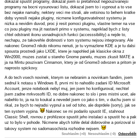
dokazal spustit programy, dokazal jsem si pretahnout nejpouzivanejsi
programy na bocni vysunovaci listu, dokazal jsem to i vypnout a to vse
bez nejake namahy, nektery veci me stvali, ale vetsinou to behem kratke
doby vyresili nejake pluginy, nicmene konfigurovatelnost systemu je
nizka a nevidim duvod, proc ji resit pomoci pluginu, vlastne temer na vse
co jsou pluginy ma jit nastavit primo v systemu, napriklad bych z listy
chtel odstranit ikonu usnadnujicich funkci (accesssibility) a nejde to,
nechapu, ze takovehle drobnosti v tom systemu nejsou integrovany. Ale
nakonec Gnome3 nikdo nikomu nenuti, je tu vymazlene KDE a je tu dalsi
spousta prostredi jako LXDE, ktere je napohled jak klasicke okna z
Win2000, muzes zustat u stareho Gnome panelu, muzes zkusit MATE a
ja na Mintu pouzivam Cinnamon, ktery je od Gnome3 odvozen a pritom je
naprosto spickovy.
A do tech vsech novinek, kterym se nebranim a novinkam fandim, jsem
sednul k notasu s Windows 8, prvni mi to nahodilo zadani ID Microsoft
Account, jenze notebook nebyl muj, jen jsem ho konfiguroval, nechtel
jsem zadne mrkvosofti ID, no dobre nakonec to slo i pres mistni ucet, ale
nabehlo to, ja na to koukal a nevedel jsem co jako s tim, v duchu jsem si
rikal, ze bych to nejradsi vypnul a sel od toho, ale doprdele (sorry), jak se
ten system vypina.
Nakonec se mi podarilo spustit IE, stahnout
Classic Shell, rovnou z prohlizece spustit jeho instalaci a spustit ho a pak
uz to bylo v pohode. Nicmene abych tohle delal dobrovolne a porizoval si
takovy system no sadomasochista rozhodne nejsem.
Souhlasím (+0)
Nesouhlasím (-0)
Odpovědět