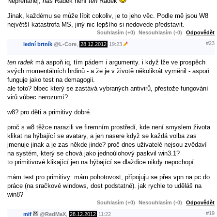
Nepřeháněj,
náš
Radek není
ten
Radek
Jinak, každému se může líbit cokoliv, je to jeho věc. Podle mě jsou W8
největší katastrofa MS, jiný nic lepšího si nedovede představit.
Souhlasím (+0)
Nesouhlasím (-0)
Odpovědět
#23
lední brtník
@
L-Core
,
28.12.2012
19:23
ten radek
má aspoň iq, tím pádem i argumenty. i když lže ve prospěch
svých momentálních hrdinů - a že je v životě několikrát vyměnil - aspoń
funguje jako test na demagogii.
ale toto? blbec který se zastává vybraných antivirů, přestože fungování
virů vůbec nerozumí?
w8? pro děti a primitivy dobré.
proč s w8 těžce narazili ve firemním prostředí, kde není smyslem života
klikat na hýbající se avatary, a jen nasere když se každá volba zas
jmenuje jinak a je zas někde jinde? proč dnes uživatelé nejsou zvědaví
na systém, který se chová jako jednoúlohový paskvil win3.1?
to primitivové klikající jen na hýbající se dlaždice nikdy nepochopí.
mám test pro primitivy: mám pohotovost, přípojuju se přes vpn na pc do
práce (na sračkové windows, dost podstatné). jak rychle to uděláš na
win8?
Souhlasím (+0)
Nesouhlasím (-0)
Odpovědět
#19
mif
@
RedMaX
,
28.12.2012
11:22