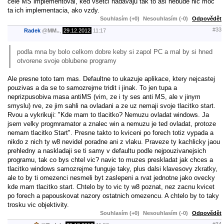
cele MS implementoval, ked vsetci nadavaju tak to asi nebude nic moc
ta ich implementacia, ako vzdy.
Souhlasím (+0)
Nesouhlasím (-0)
Odpovědět
#33
Radek
@
MM..
,
29.12.2012
11:17
podla mna by bolo celkom dobre keby si zapol PC a mal by si hned
otvorene svoje oblubene programy
Ale presne toto tam mas. Defaultne to ukazuje aplikace, ktery nejcastej
pouzivas a da se to samozrejme tridit i jinak. To jen tupa a
neprizpusobiva masa antiMS (vim, ze i ty ses anti MS, ale v jinym
smyslu) rve, ze jim sahli na ovladani a ze uz nemaji svoje tlacitko start.
Rvou a vykrikuji: "Kde mam to tlacitko? Nemuzu ovladat windows. Ja
jsem velky progmramator a znalec win a nemuzu je ted ovladat, protoze
nemam tlacitko Start". Presne takto to kviceni po forech totiz vypada a
nikdo z nich ty w8 nevidel poradne ani z vlaku. Praveze ty kachlicky jaou
prehledny a naskladaji se ti samy v defaultu podle nejpouzivanejsich
programu, tak co bys chtel vic? navic to muzes preskladat jak chces a
tlacitko windows samozrejme funguje taky, plus dalsi klavesovy zkratky,
ale to by ti omezenci nesmeli byt zaslepeni a rvat jednotne jako ovecky
kde mam tlacitko start. Chtelo by to vic ty w8 poznat, nez zacnu kvicet
po forech a papouskovat nazory ostatnich omezencu. A chtelo by to taky
trosku vic objektivity.
Souhlasím (+0)
Nesouhlasím (-0)
Odpovědět