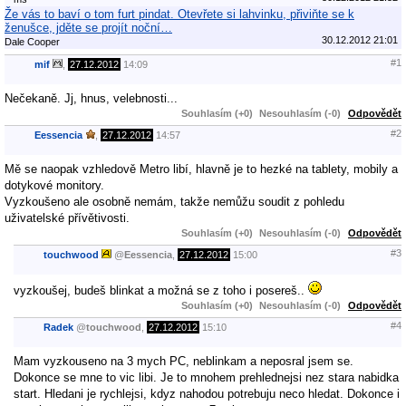
Že vás to baví o tom furt pindat. Otevřete si lahvinku, přiviňte se k
ženušce, jděte se projít noční…
30.12.2012 21:01
Dale Cooper
#1
mif
,
27.12.2012
14:09
Nečekaně. Jj, hnus, velebnosti...
Souhlasím (+0)
Nesouhlasím (-0)
Odpovědět
#2
Eessencia
,
27.12.2012
14:57
Mě se naopak vzhledově Metro libí, hlavně je to hezké na tablety, mobily a
dotykové monitory.
Vyzkoušeno ale osobně nemám, takže nemůžu soudit z pohledu
uživatelské přívětivosti.
Souhlasím (+0)
Nesouhlasím (-0)
Odpovědět
#3
touchwood
@
Eessencia
,
27.12.2012
15:00
vyzkoušej, budeš blinkat a možná se z toho i posereš..
Souhlasím (+0)
Nesouhlasím (-0)
Odpovědět
#4
Radek
@
touchwood
,
27.12.2012
15:10
Mam vyzkouseno na 3 mych PC, neblinkam a neposral jsem se.
Dokonce se mne to vic libi. Je to mnohem prehlednejsi nez stara nabidka
start. Hledani je rychlejsi, kdyz nahodou potrebuju neco hledat. Dokonce i