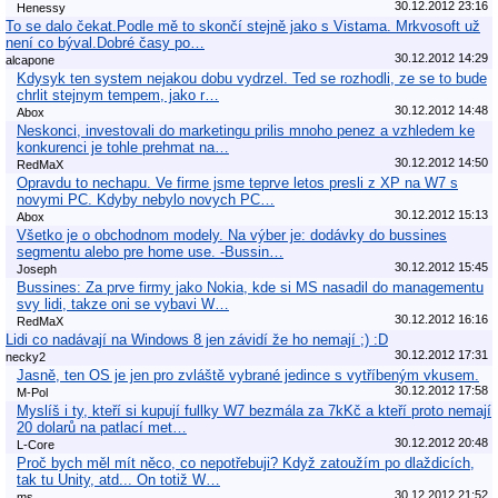
30.12.2012 23:16
Henessy
To se dalo čekat.Podle mě to skončí stejně jako s Vistama. Mrkvosoft už
není co býval.Dobré časy po…
30.12.2012 14:29
alcapone
Kdysyk ten system nejakou dobu vydrzel. Ted se rozhodli, ze se to bude
chrlit stejnym tempem, jako r…
30.12.2012 14:48
Abox
Neskonci, investovali do marketingu prilis mnoho penez a vzhledem ke
konkurenci je tohle prehmat na…
30.12.2012 14:50
RedMaX
Opravdu to nechapu. Ve firme jsme teprve letos presli z XP na W7 s
novymi PC. Kdyby nebylo novych PC…
30.12.2012 15:13
Abox
Všetko je o obchodnom modely. Na výber je: dodávky do bussines
segmentu alebo pre home use. -Bussin…
30.12.2012 15:45
Joseph
Bussines: Za prve firmy jako Nokia, kde si MS nasadil do managementu
svy lidi, takze oni se vybavi W…
30.12.2012 16:16
RedMaX
Lidi co nadávají na Windows 8 jen závidí že ho nemají ;) :D
30.12.2012 17:31
necky2
Jasně, ten OS je jen pro zvláště vybrané jedince s vytříbeným vkusem.
30.12.2012 17:58
M-Pol
Myslíš i ty, kteří si kupují fullky W7 bezmála za 7kKč a kteří proto nemají
20 dolarů na patlací met…
30.12.2012 20:48
L-Core
Proč bych měl mít něco, co nepotřebuji? Když zatoužím po dlaždicích,
tak tu Unity, atd... On totiž W…
30.12.2012 21:52
ms