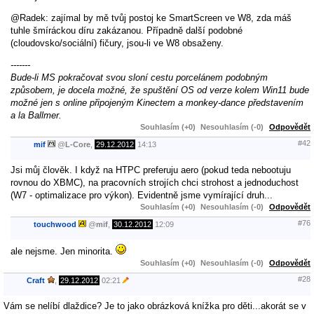
@Radek: zajímal by mě tvůj postoj ke SmartScreen ve W8, zda máš
tuhle šmíráckou díru zakázanou. Případně další podobné
(cloudovsko/sociální) fičury, jsou-li ve W8 obsaženy.
-------
Bude-li MS pokračovat svou sloní cestu porcelánem podobným
způsobem, je docela možné, že spuštění OS od verze kolem Win11 bude
možné jen s online připojeným Kinectem a monkey-dance představením
a la Ballmer.
Souhlasím (+0)
Nesouhlasím (-0)
Odpovědět
#42
mif
@
L-Core
,
29.12.2012
14:13
Jsi můj člověk. I když na HTPC preferuju aero (pokud teda nebootuju
rovnou do XBMC), na pracovních strojích chci strohost a jednoduchost
(W7 - optimalizace pro výkon). Evidentně jsme vymírající druh...
Souhlasím (+0)
Nesouhlasím (-0)
Odpovědět
#76
touchwood
@
mif
,
30.12.2012
12:09
ale nejsme. Jen minorita.
Souhlasím (+0)
Nesouhlasím (-0)
Odpovědět
#28
Craft
,
29.12.2012
02:21
Vám se nelíbí dlaždice? Je to jako obrázková knížka pro děti...akorát se v