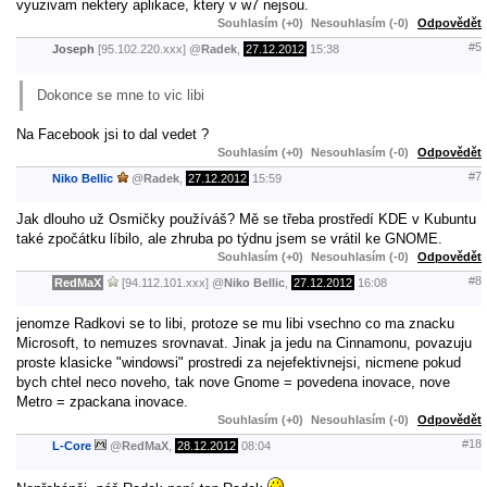
vyuzivam nektery aplikace, ktery v w7 nejsou.
Souhlasím (+0)
Nesouhlasím (-0)
Odpovědět
#5
Joseph
[95.102.220.xxx]
@
Radek
,
27.12.2012
15:38
Dokonce se mne to vic libi
Na Facebook jsi to dal vedet ?
Souhlasím (+0)
Nesouhlasím (-0)
Odpovědět
#7
Niko Bellic
@
Radek
,
27.12.2012
15:59
Jak dlouho už Osmičky používáš? Mě se třeba prostředí KDE v Kubuntu
také zpočátku líbilo, ale zhruba po týdnu jsem se vrátil ke GNOME.
Souhlasím (+0)
Nesouhlasím (-0)
Odpovědět
#8
RedMaX
[94.112.101.xxx]
@
Niko Bellic
,
27.12.2012
16:08
jenomze Radkovi se to libi, protoze se mu libi vsechno co ma znacku
Microsoft, to nemuzes srovnavat. Jinak ja jedu na Cinnamonu, povazuju
proste klasicke "windowsi" prostredi za nejefektivnejsi, nicmene pokud
bych chtel neco noveho, tak nove Gnome = povedena inovace, nove
Metro = zpackana inovace.
Souhlasím (+0)
Nesouhlasím (-0)
Odpovědět
#18
L-Core
@
RedMaX
,
28.12.2012
08:04