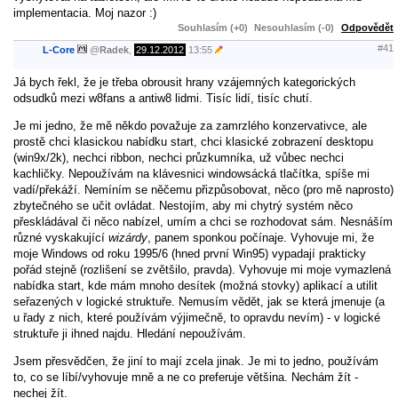
implementacia. Moj nazor :)
Souhlasím (+0)
Nesouhlasím (-0)
Odpovědět
#41
L-Core
@
Radek
,
29.12.2012
13:55
Já bych řekl, že je třeba obrousit hrany vzájemných kategorických
odsudků mezi w8fans a antiw8 lidmi. Tisíc lidí, tisíc chutí.
Je mi jedno, že mě někdo považuje za zamrzlého konzervativce, ale
prostě chci klasickou nabídku start, chci klasické zobrazení desktopu
(win9x/2k), nechci ribbon, nechci průzkumníka, už vůbec nechci
kachličky. Nepoužívám na klávesnici windowsácká tlačítka, spíše mi
vadí/překáží. Nemíním se něčemu přizpůsobovat, něco (pro mě naprosto)
zbytečného se učit ovládat. Nestojím, aby mi chytrý systém něco
přeskládával či něco nabízel, umím a chci se rozhodovat sám. Nesnáším
různé vyskakující
wizárdy
, panem sponkou počínaje. Vyhovuje mi, že
moje Windows od roku 1995/6 (hned první Win95) vypadají prakticky
pořád stejně (rozlišení se zvětšilo, pravda). Vyhovuje mi moje vymazlená
nabídka start, kde mám mnoho desítek (možná stovky) aplikací a utilit
seřazených v logické struktuře. Nemusím vědět, jak se která jmenuje (a
u řady z nich, které používám výjimečně, to opravdu nevím) - v logické
struktuře ji ihned najdu. Hledání nepoužívám.
Jsem přesvědčen, že jiní to mají zcela jinak. Je mi to jedno, používám
to, co se líbí/vyhovuje mně a ne co preferuje většina. Nechám žít -
nechej žít.