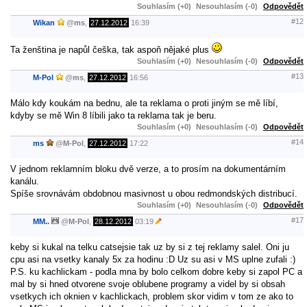
Souhlasím (+0)
Nesouhlasím (-0)
Odpovědět
#12
Wikan
@
ms
,
27.12.2012
16:39
Ta ženština je napůl češka, tak aspoň nějaké plus
Souhlasím (+0)
Nesouhlasím (-0)
Odpovědět
#13
M-Pol
@
ms
,
27.12.2012
16:56
Málo kdy koukám na bednu, ale ta reklama o proti jiným se mě líbí,
kdyby se mě Win 8 líbili jako ta reklama tak je beru.
Souhlasím (+0)
Nesouhlasím (-0)
Odpovědět
#14
ms
@
M-Pol
,
27.12.2012
17:22
V jednom reklamním bloku dvě verze, a to prosím na dokumentárním
kanálu.
Spíše srovnávám obdobnou masivnost u obou redmondských distribucí.
Souhlasím (+0)
Nesouhlasím (-0)
Odpovědět
#17
MM..
@
M-Pol
,
28.12.2012
03:19
keby si kukal na telku catsejsie tak uz by si z tej reklamy salel. Oni ju
cpu asi na vsetky kanaly 5x za hodinu :D Uz su asi v MS uplne zufali :)
P.S. ku kachlickam - podla mna by bolo celkom dobre keby si zapol PC a
mal by si hned otvorene svoje oblubene programy a videl by si obsah
vsetkych ich oknien v kachlickach, problem skor vidim v tom ze ako to