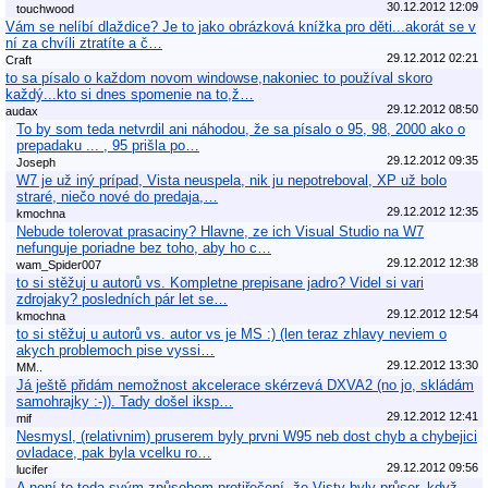
30.12.2012 12:09
touchwood
Vám se nelíbí dlaždice? Je to jako obrázková knížka pro děti...akorát se v
ní za chvíli ztratíte a č…
29.12.2012 02:21
Craft
to sa písalo o každom novom windowse,nakoniec to používal skoro
každý...kto si dnes spomenie na to,ž…
29.12.2012 08:50
audax
To by som teda netvrdil ani náhodou, že sa písalo o 95, 98, 2000 ako o
prepadaku ... , 95 prišla po…
29.12.2012 09:35
Joseph
W7 je už iný prípad, Vista neuspela, nik ju nepotreboval, XP už bolo
straré, niečo nové do predaja,…
29.12.2012 12:35
kmochna
Nebude tolerovat prasaciny? Hlavne, ze ich Visual Studio na W7
nefunguje poriadne bez toho, aby ho c…
29.12.2012 12:38
wam_Spider007
to si stěžuj u autorů vs. Kompletne prepisane jadro? Videl si vari
zdrojaky? posledních pár let se…
29.12.2012 12:54
kmochna
to si stěžuj u autorů vs. autor vs je MS :) (len teraz zhlavy neviem o
akych problemoch pise vyssi…
29.12.2012 13:30
MM..
Já ještě přidám nemožnost akcelerace skérzevá DXVA2 (no jo, skládám
samohrajky :-)). Tady došel iksp…
29.12.2012 12:41
mif
Nesmysl, (relativnim) pruserem byly prvni W95 neb dost chyb a chybejici
ovladace, pak byla vcelku ro…
29.12.2012 09:56
lucifer
A není to teda svým způsobem protiřečení, že Visty byly průser, když