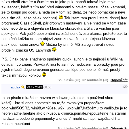
ní za chvíli ztratíte a čumíte na to jako puk, aspoň taková byla moje
zkušenost, když s tím teď před vánocemi v novém noťasu přišel kamarád,
že to koupil pro dceru a nedá se v tom nic dělat, že něco pomačkal a neví
co s tím dál, ať to nějak porichtuji
Tak jsem tam prdnul starej dobrej free
prográmek ClassicShell, pár drobných nastavení a hle hned se v tom zase
dalo něco dělat a objevila se klasická obrazovka a Start a všichni jsou
spokojeni. Pak ještě upozornění na zrádnou klávesu okenic, protože pak ta
nechtěná knížka se tam objeví zase znova, čili pak stejnou klávesu
stisknouti nutno znova
Možná by si měl MS zaregistrovat novou
prodejní značku OS Labyrinth
P.S. Jinak panel snadného spuštění quick launch je to nejlepší u WIN na
ovládání co znám. Pravda Amíci to asi moc nedocenili a obrázky jsou pro
jejich mladší degenerovanou generaci asi lépe pochopitelné, než prostý
text s mrňavou ikonkou
Souhlasím (+0)
Nesouhlasím (-0)
Odpovědět
#29
audax
,
29.12.2012
08:50
to sa písalo o každom novom windowse,nakoniec to používal skoro
každý...kto si dnes spomenie na to,že rovnakým prepadákom
bolo,win95OSR2, win98,win98se, w2k, wxp,win7,každému to vadilo,že je to
neprehladné,farebné ako cirkusová kronika,pomalé,nepoužitelné na starom
hardwari a podobné pripomienky a dnes ? mnohí sa napr. wxpčka držia
zubami-nechtami....
Souhlasím (+0)
Nesouhlasím (-0)
Odpovědět