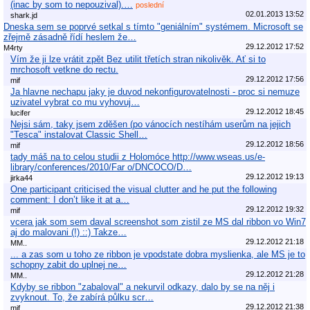
(inac by som to nepouzival).…
poslední
02.01.2013 13:52
shark.jd
Dneska sem se poprvé setkal s tímto "geniálním" systémem. Microsoft se
zřejmě zásadně řídí heslem že…
29.12.2012 17:52
M4rty
Vím že ji lze vrátit zpět Bez utilit třetích stran nikolivěk. Ať si to
mrchosoft vetkne do rectu.
29.12.2012 17:56
mif
Ja hlavne nechapu jaky je duvod nekonfigurovatelnosti - proc si nemuze
uzivatel vybrat co mu vyhovuj…
29.12.2012 18:45
lucifer
Nejsi sám, taky jsem zděšen (po vánocích nestíhám userům na jejich
"Tesca" instalovat Classic Shell…
29.12.2012 18:56
mif
tady máš na to celou studii z Holomóce http://www.wseas.us/e-
library/conferences/2010/Far o/DNCOCO/D…
29.12.2012 19:13
jirka44
One participant criticised the visual clutter and he put the following
comment: I don’t like it at a…
29.12.2012 19:32
mif
vcera jak som sem daval screenshot som zistil ze MS dal ribbon vo Win7
aj do malovani (!) ::) Takze…
29.12.2012 21:18
MM..
... a zas som u toho ze ribbon je vpodstate dobra myslienka, ale MS je to
schopny zabit do uplnej ne…
29.12.2012 21:28
MM..
Kdyby se ribbon "zabaloval" a nekurvil odkazy, dalo by se na něj i
zvyknout. To, že zabírá půlku scr…
29.12.2012 21:38
mif