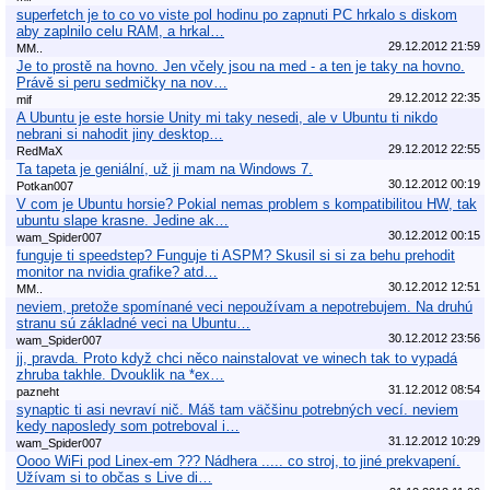
superfetch je to co vo viste pol hodinu po zapnuti PC hrkalo s diskom
aby zaplnilo celu RAM, a hrkal…
29.12.2012 21:59
MM..
Je to prostě na hovno. Jen včely jsou na med - a ten je taky na hovno.
Právě si peru sedmičky na nov…
29.12.2012 22:35
mif
A Ubuntu je este horsie Unity mi taky nesedi, ale v Ubuntu ti nikdo
nebrani si nahodit jiny desktop…
29.12.2012 22:55
RedMaX
Ta tapeta je geniální, už ji mam na Windows 7.
30.12.2012 00:19
Potkan007
V com je Ubuntu horsie? Pokial nemas problem s kompatibilitou HW, tak
ubuntu slape krasne. Jedine ak…
30.12.2012 00:15
wam_Spider007
funguje ti speedstep? Funguje ti ASPM? Skusil si si za behu prehodit
monitor na nvidia grafike? atd…
30.12.2012 12:51
MM..
neviem, pretože spomínané veci nepoužívam a nepotrebujem. Na druhú
stranu sú základné veci na Ubuntu…
30.12.2012 23:56
wam_Spider007
jj, pravda. Proto když chci něco nainstalovat ve winech tak to vypadá
zhruba takhle. Dvouklik na *ex…
31.12.2012 08:54
pazneht
synaptic ti asi nevraví nič. Máš tam väčšinu potrebných vecí. neviem
kedy naposledy som potreboval i…
31.12.2012 10:29
wam_Spider007
Oooo WiFi pod Linex-em ??? Nádhera ..... co stroj, to jiné prekvapení.
Užívam si to občas s Live di…