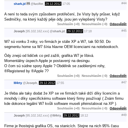
#44
shark.jd
@
lucifer
,
29.12.2012
17:05
A není to teda svým způsobem protiřečení, že Visty byly průser, když
Sedmičky, na který každý pěje ódy, jsou jen vylepšený Visty?
Souhlasím (+0)
Nesouhlasím (-0)
Odpovědět
#45
Joseph
[95.102.162.xxx]
@
shark.jd
,
29.12.2012
17:18
W7 sú vonku 3 roky, vo firmách je stále XP a W7, tak 50:50. Do
segmentu home sa W7 šíria hlavne OEM licenciami na notebookoch.
Ódy znejú od lidiček co prd zažili, grafika W7 je líbivá.
Momentálny úspech Apple je postavený na desingu.
O čom sú súdne spory Apple ? Obdélnik se zaoblenými rohy,
®Registered by ®Apple ??
Souhlasím (+0)
Nesouhlasím (-0)
Odpovědět
#47
M4rty
@
Joseph
,
29.12.2012
17:55
Je třeba ale taky dodat že XP se ve firmách také drží díky licencím a
mnohdy i díky specifickému software který firmy používají ( Znám firmu
kde dokonce legální W7 kvůli software museli přeinstalovat na XP ).
Souhlasím (+0)
Nesouhlasím (-0)
Odpovědět
#49
Joseph
[95.102.162.xxx]
@
M4rty
,
29.12.2012
18:12
Firme je lhostejná grafika OS, na stanicích. Stejne na nich 95% času