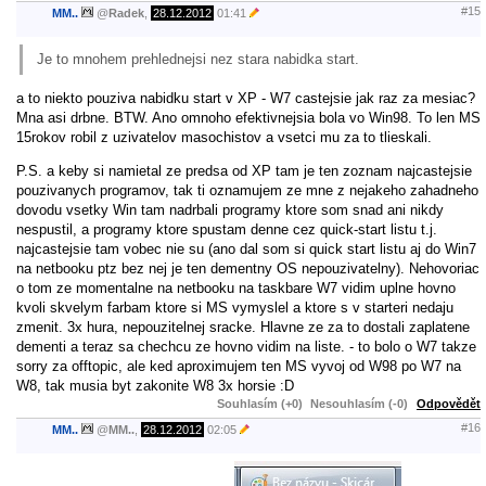
#15
MM..
@
Radek
,
28.12.2012
01:41
Je to mnohem prehlednejsi nez stara nabidka start.
a to niekto pouziva nabidku start v XP - W7 castejsie jak raz za mesiac?
Mna asi drbne. BTW. Ano omnoho efektivnejsia bola vo Win98. To len MS
15rokov robil z uzivatelov masochistov a vsetci mu za to tlieskali.
P.S. a keby si namietal ze predsa od XP tam je ten zoznam najcastejsie
pouzivanych programov, tak ti oznamujem ze mne z nejakeho zahadneho
dovodu vsetky Win tam nadrbali programy ktore som snad ani nikdy
nespustil, a programy ktore spustam denne cez quick-start listu t.j.
najcastejsie tam vobec nie su (ano dal som si quick start listu aj do Win7
na netbooku ptz bez nej je ten dementny OS nepouzivatelny). Nehovoriac
o tom ze momentalne na netbooku na taskbare W7 vidim uplne hovno
kvoli skvelym farbam ktore si MS vymyslel a ktore s v starteri nedaju
zmenit. 3x hura, nepouzitelnej sracke. Hlavne ze za to dostali zaplatene
dementi a teraz sa chechcu ze hovno vidim na liste. - to bolo o W7 takze
sorry za offtopic, ale ked aproximujem ten MS vyvoj od W98 po W7 na
W8, tak musia byt zakonite W8 3x horsie :D
Souhlasím (+0)
Nesouhlasím (-0)
Odpovědět
#16
MM..
@
MM..
,
28.12.2012
02:05