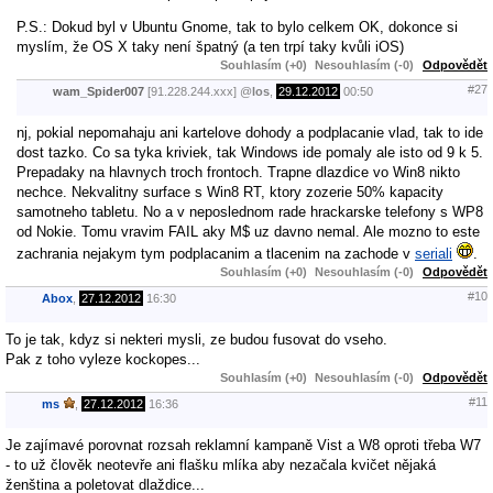
P.S.: Dokud byl v Ubuntu Gnome, tak to bylo celkem OK, dokonce si
myslím, že OS X taky není špatný (a ten trpí taky kvůli iOS)
Souhlasím (+0)
Nesouhlasím (-0)
Odpovědět
#27
wam_Spider007
[91.228.244.xxx]
@
los
,
29.12.2012
00:50
nj, pokial nepomahaju ani kartelove dohody a podplacanie vlad, tak to ide
dost tazko. Co sa tyka kriviek, tak Windows ide pomaly ale isto od 9 k 5.
Prepadaky na hlavnych troch frontoch. Trapne dlazdice vo Win8 nikto
nechce. Nekvalitny surface s Win8 RT, ktory zozerie 50% kapacity
samotneho tabletu. No a v neposlednom rade hrackarske telefony s WP8
od Nokie. Tomu vravim FAIL aky M$ uz davno nemal. Ale mozno to este
zachrania nejakym tym podplacanim a tlacenim na zachode v
seriali
.
Souhlasím (+0)
Nesouhlasím (-0)
Odpovědět
#10
Abox
,
27.12.2012
16:30
To je tak, kdyz si nekteri mysli, ze budou fusovat do vseho.
Pak z toho vyleze kockopes...
Souhlasím (+0)
Nesouhlasím (-0)
Odpovědět
#11
ms
,
27.12.2012
16:36
Je zajímavé porovnat rozsah reklamní kampaně Vist a W8 oproti třeba W7
- to už člověk neotevře ani flašku mlíka aby nezačala kvičet nějaká
ženština a poletovat dlaždice...