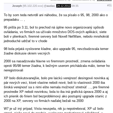
#31
Joseph
[95.102.220.xxx]
@
audax
,
29.12.2012
09:35
To by som teda netvrdil ani náhodou, že sa písalo o 95, 98, 2000 ako o
prepadaku ... ,
95 prišla po 3.11, bol to prechod ná úplne novo organizovaný spôsob
ovládania, vo firmách sa užívalo množstvo DOS-ových aplikácii, siete
boli v plienkach, firemné servery boli Novell NetWare, nebolo mnohokrát
jednoduché udržať to v chode
98 bola prijatá vyslovene kladne, ako upgrade 95, nevzbudzovala temer
žiadne diskusie okrem vecných
2000 sa nasadzovala hlavne vo firemnom prostredí, zmena ovládania
oproti 95/98 temer žiadna, k bežným userom prichádzala málo, temer ho
neregistrovali
XP bolo diskutovanejšie, bolo pre laickú verejnosť desingové novinka aj
pár nových veci, ktoré vlastne neboli nové, boli to vlastnosti 2000 iba
široká verejnosť sa s nimi ešte nemala možnosť stretnúť ..., pre firemné
prostredie XP neboli novinkou, bola to iba iná grafická úprava 2000 a aj
ich prienik do firiem bol bezproblémový ako postupný upgrade staníc z
2000 na XP, servery vo firmách naďalej bežali na 2000
W7 je už iný prípad, Vista neuspela, nik ju nepotreboval, XP už bolo