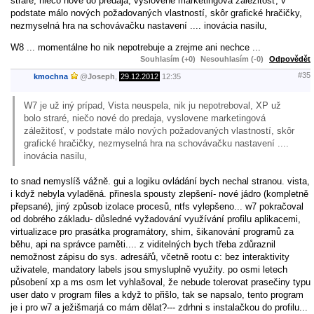
straré, niečo nové do predaja, vyslovene marketingová záležitosť, v
podstate málo nových požadovaných vlastností, skôr grafické hračičky,
nezmyselná hra na schovávačku nastavení .... inovácia nasilu,
W8 ... momentálne ho nik nepotrebuje a zrejme ani nechce ...
Souhlasím (+0)
Nesouhlasím (-0)
Odpovědět
#35
kmochna
@
Joseph
,
29.12.2012
12:35
W7 je už iný prípad, Vista neuspela, nik ju nepotreboval, XP už
bolo straré, niečo nové do predaja, vyslovene marketingová
záležitosť, v podstate málo nových požadovaných vlastností, skôr
grafické hračičky, nezmyselná hra na schovávačku nastavení ....
inovácia nasilu,
to snad nemyslíš vážně. gui a logiku ovládání bych nechal stranou. vista,
i když nebyla vyladěná. přinesla spousty zlepšení- nové jádro (kompletně
přepsané), jiný způsob izolace procesů, ntfs vylepšeno... w7 pokračoval
od dobrého základu- důsledné vyžadování využívání profilu aplikacemi,
virtualizace pro prasátka programátory, shim, šikanování programů za
běhu, api na správce paměti.... z viditelných bych třeba zdůraznil
nemožnost zápisu do sys. adresářů, včetně rootu c: bez interaktivity
uživatele, mandatory labels jsou smysluplně využity. po osmi letech
působení xp a ms osm let vyhlašoval, že nebude tolerovat prasečiny typu
user dato v program files a když to přišlo, tak se napsalo, tento program
je i pro w7 a ježišmarjá co mám dělat?--- zdrhni s instalačkou do profilu...