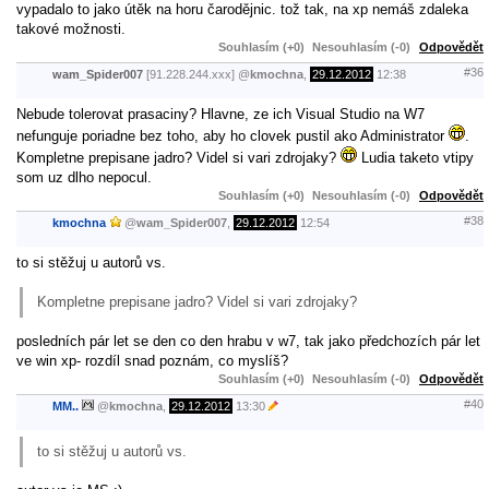
vypadalo to jako útěk na horu čarodějnic. tož tak, na xp nemáš zdaleka
takové možnosti.
Souhlasím (+0)
Nesouhlasím (-0)
Odpovědět
#36
wam_Spider007
[91.228.244.xxx]
@
kmochna
,
29.12.2012
12:38
Nebude tolerovat prasaciny? Hlavne, ze ich Visual Studio na W7
nefunguje poriadne bez toho, aby ho clovek pustil ako Administrator
.
Kompletne prepisane jadro? Videl si vari zdrojaky?
Ludia taketo vtipy
som uz dlho nepocul.
Souhlasím (+0)
Nesouhlasím (-0)
Odpovědět
#38
kmochna
@
wam_Spider007
,
29.12.2012
12:54
to si stěžuj u autorů vs.
Kompletne prepisane jadro? Videl si vari zdrojaky?
posledních pár let se den co den hrabu v w7, tak jako předchozích pár let
ve win xp- rozdíl snad poznám, co myslíš?
Souhlasím (+0)
Nesouhlasím (-0)
Odpovědět
#40
MM..
@
kmochna
,
29.12.2012
13:30
to si stěžuj u autorů vs.