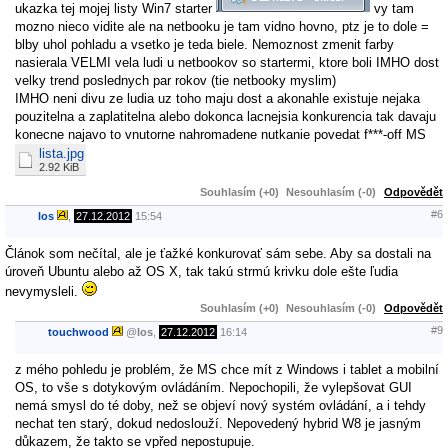
ukazka tej mojej listy Win7 starter
vy tam
mozno nieco vidite ale na netbooku je tam vidno hovno, ptz je to dole =
blby uhol pohladu a vsetko je teda biele. Nemoznost zmenit farby
nasierala VELMI vela ludi u netbookov so startermi, ktore boli IMHO dost
velky trend poslednych par rokov (tie netbooky myslim)
IMHO neni divu ze ludia uz toho maju dost a akonahle existuje nejaka
pouzitelna a zaplatitelna alebo dokonca lacnejsia konkurencia tak davaju
konecne najavo to vnutorne nahromadene nutkanie povedat f***-off MS
lista.jpg
2.92 KiB
Souhlasím (+0)
Nesouhlasím (-0)
Odpovědět
#6
los
,
27.12.2012
15:54
Článok som nečítal, ale je ťažké konkurovať sám sebe. Aby sa dostali na
úroveň Ubuntu alebo až OS X, tak takú strmú krivku dole ešte ľudia
nevymysleli.
Souhlasím (+0)
Nesouhlasím (-0)
Odpovědět
#9
touchwood
@
los
,
27.12.2012
16:14
z mého pohledu je problém, že MS chce mít z Windows i tablet a mobilní
OS, to vše s dotykovým ovládáním. Nepochopili, že vylepšovat GUI
nemá smysl do té doby, než se objeví nový systém ovládání, a i tehdy
nechat ten starý, dokud nedoslouží. Nepovedený hybrid W8 je jasným
důkazem, že takto se vpřed nepostupuje.