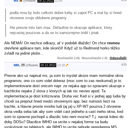
#34
ms
@
Radek
,
29.12.2012
11:50
podla mna by bolo celkom dobre keby si zapol PC a mal by si hned
otvorene svoje oblubene programy
Ale presne toto tam mas. Defaultne to ukazuje aplikace, ktery
nejcastej pouzivas a da se to samozrejme tridit i jinak.
Ale NEMÁ! On nechce odkazy, ať v podobě dlaždic! On chce
rovnou
otevřené aplikace tam, kde skončil! Když už to Redmond horko těžko
zvládl na jediné ploše...
Souhlasím (+0)
Nesouhlasím (-0)
Odpovědět
#39
MM..
@
Radek
,
29.12.2012
13:18
Presne ako uz napisal ms, ja som to myslel akoze mam normalne okna
programov, ono co som videl doteraz (moc som to zas neskumal) je to
implementovane dost onicom napr. ze nejaka app so spravami ukazuje v
kachlicke nejake 2 slova z ktorych aj tak nic nevies apod. Ta
implementacia je dost kritizovana. Druha vec Ked si v jednej app ludia by
chceli sa prepnut hned medzi otvorenymi app, bez nutnosti liezt na
kachle, a hlavne proste mnoho ludi (aj ja) u XP-W7 pouziva 2 otvorene
okna vedla seba tak aby som videl cast jedneho a cast ineho okna, ked
som to spravne pochopil u dlazdic toto neni mozne? T.j. navrat kdesi do
doby DOSu? Dlazdice IMHO sa urcite v nejakej forme sa budu
vyskytovat na tabletoch, ale IMHO to urcite nebude nepodarena MS