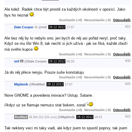
Ale kdež. Radek chce být prostě za každých okolností v opozici. Jako
bys ho neznal
.
Souhlasím (+0)
Nesouhlasím (-0)
Odpovědět
#21
Dale Cooper
@
mif
,
28.12.2012
17:07
Ale bez něj by to nebylo ono; jen bych do něj asi pořád neryl, proč taky.
Když se mu líbí Win 8, tak nechť si jich užívá - jak se říká, každé zboží
má svého kupce
Souhlasím (+0)
Nesouhlasím (-0)
Odpovědět
#30
mif
@
Dale Cooper
,
29.12.2012
09:33
Já do něj přece neryju. Pouze suše konstatuju.
Souhlasím (+0)
Nesouhlasím (-0)
Odpovědět
#20
Migilenik
@
RedMaX
,
28.12.2012
17:07
Nove GNOME a povedena inovace? Ustup, Satane.
//kdyz uz se flamuje nemuzu stat bokem, sorač
Souhlasím (+0)
Nesouhlasím (-0)
Odpovědět
#22
RedMaX
[94.112.101.xxx]
@
Migilenik
,
28.12.2012
18:41
Tak nektery veci mi taky vadi, ale kdyz jsem to spustil poprvy, tak jsem