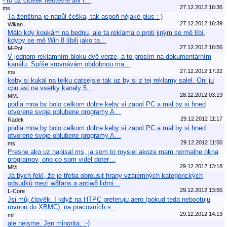
- to už člověk neotevře ani f…
27.12.2012 16:36
ms
Ta ženština je napůl češka, tak aspoň nějaké plus :-)
27.12.2012 16:39
Wikan
Málo kdy koukám na bednu, ale ta reklama o proti jiným se mě líbí,
kdyby se mě Win 8 líbili jako ta…
27.12.2012 16:56
M-Pol
V jednom reklamním bloku dvě verze, a to prosím na dokumentárním
kanálu. Spíše srovnávám obdobnou ma…
27.12.2012 17:22
ms
keby si kukal na telku catsejsie tak uz by si z tej reklamy salel. Oni ju
cpu asi na vsetky kanaly 5…
28.12.2012 03:19
MM..
podla mna by bolo celkom dobre keby si zapol PC a mal by si hned
otvorene svoje oblubene programy A…
29.12.2012 11:17
Radek
podla mna by bolo celkom dobre keby si zapol PC a mal by si hned
otvorene svoje oblubene programy A…
29.12.2012 11:50
ms
Presne ako uz napisal ms, ja som to myslel akoze mam normalne okna
programov, ono co som videl doter…
29.12.2012 13:18
MM..
Já bych řekl, že je třeba obrousit hrany vzájemných kategorických
odsudků mezi w8fans a antiw8 lidmi…
29.12.2012 13:55
L-Core
Jsi můj člověk. I když na HTPC preferuju aero (pokud teda nebootuju
rovnou do XBMC), na pracovních s…
29.12.2012 14:13
mif
ale nejsme. Jen minorita. :-)