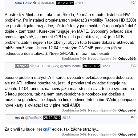
#24
Niko Bellic
@
RedMaX
,
28.12.2012
20:03
Prostředí v Mint se mi také líbí. Škoda, že mám s touto distribucí HW
problémy. Po instalaci proprietárních ovladačů (Mobility Radeon HD 3200)
se prostředí jaksi rozpadne, některé fonty jsou nečitelné a po nějaké době
dojde k zamrznutí. Korektně funguje jen MATE. Svobodný ovladač sice
pracuje správně, ale neumí GPU v klidu podtaktovat, což je u NTB
problém. Zatím nejsem tak zběhlý, abych tuto feature dokázal aktivovat,
takže používám Ubuntu 12.04 se starým GNOME panelem (dá se
jednoduše doinstalovat). Nové GNOME mi též moc nesedí.
Souhlasím (+0)
Nesouhlasím (-0)
Odpovědět
#26
RedMaX
[94.112.101.xxx]
@
Niko Bellic
,
28.12.2012
20:20
obecne problem starych ATI karet, svobodne ovladace nejsou dokonale,
ale na ATI jedinne pouzitelne, jestli ti proprietarni ovladac funguje na
Ubuntu 12.04, ani mozna nevis jake mas stesti, navic tenhle system ma
5 letou podporu, tak na nem pravdepdobne s notebookem dozijes a
muzes si gratulovat. (kdepak na linux jedinne Intel nebo NVidii, popripade
nove karty s ovladaci uz v plne rezii AMD)
Souhlasím (+0)
Nesouhlasím (-0)
Odpovědět
#25
ms
@
RedMaX
,
28.12.2012
20:15
Za chvíli tu bude
"teskná"
edice, tak žádné strachy...
Souhlasím (+0)
Nesouhlasím (-0)
Odpovědět