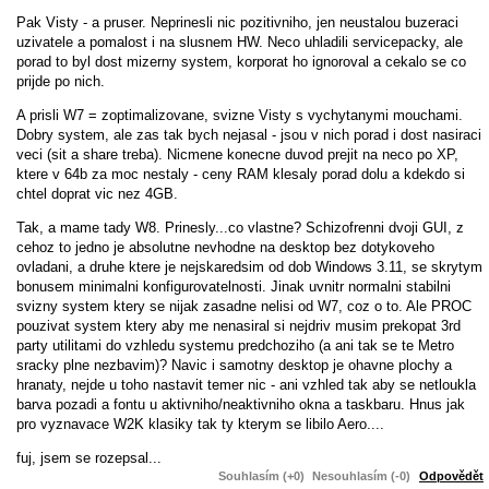
Pak Visty - a pruser. Neprinesli nic pozitivniho, jen neustalou buzeraci
uzivatele a pomalost i na slusnem HW. Neco uhladili servicepacky, ale
porad to byl dost mizerny system, korporat ho ignoroval a cekalo se co
prijde po nich.
A prisli W7 = zoptimalizovane, svizne Visty s vychytanymi mouchami.
Dobry system, ale zas tak bych nejasal - jsou v nich porad i dost nasiraci
veci (sit a share treba). Nicmene konecne duvod prejit na neco po XP,
ktere v 64b za moc nestaly - ceny RAM klesaly porad dolu a kdekdo si
chtel doprat vic nez 4GB.
Tak, a mame tady W8. Prinesly...co vlastne? Schizofrenni dvoji GUI, z
cehoz to jedno je absolutne nevhodne na desktop bez dotykoveho
ovladani, a druhe ktere je nejskaredsim od dob Windows 3.11, se skrytym
bonusem minimalni konfigurovatelnosti. Jinak uvnitr normalni stabilni
svizny system ktery se nijak zasadne nelisi od W7, coz o to. Ale PROC
pouzivat system ktery aby me nenasiral si nejdriv musim prekopat 3rd
party utilitami do vzhledu systemu predchoziho (a ani tak se te Metro
sracky plne nezbavim)? Navic i samotny desktop je ohavne plochy a
hranaty, nejde u toho nastavit temer nic - ani vzhled tak aby se netloukla
barva pozadi a fontu u aktivniho/neaktivniho okna a taskbaru. Hnus jak
pro vyznavace W2K klasiky tak ty kterym se libilo Aero....
fuj, jsem se rozepsal...
Souhlasím (+0)
Nesouhlasím (-0)
Odpovědět