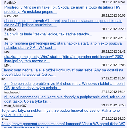
28.12.2012 18:41
RedMaX
Prostředí v Mint se mi také líbí. Škoda, že mám s touto distribucí HW
problémy. Po instalaci proprie…
28.12.2012 20:03
Niko Bellic
obecne problem starych ATI karet, svobodne ovladace nejsou dokonale,
ale na ATI jedinne pouzitelne,…
28.12.2012 20:20
RedMaX
Za chvíli tu bude "teskná" edice, tak žádné strachy...
28.12.2012 20:15
ms
Je to mnohem prehlednejsi nez stara nabidka start. a to niekto pouziva
nabidku start v XP - W7 cast…
28.12.2012 01:41
MM..
ukazka tej mojej listy Win7 starter [http://pc.poradna.net/file/view/12082-
lista-jpg] vy tam mozno n…
28.12.2012 02:05
MM..
Článok som nečítal, ale je ťažké konkurovať sám sebe. Aby sa dostali na
úroveň Ubuntu alebo až OS X,…
27.12.2012 15:54
los
z mého pohledu je problém, že MS chce mít z Windows i tablet a mobilní
OS, to vše s dotykovým ovládá…
27.12.2012 16:14
touchwood
nj, pokial nepomahaju ani kartelove dohody a podplacanie vlad, tak to ide
dost tazko. Co sa tyka kri…
29.12.2012 00:50
wam_Spider007
To je tak, kdyz si nekteri mysli, ze budou fusovat do vseho. Pak z toho
vyleze kockopes...
27.12.2012 16:30
Abox
Je zajímavé porovnat rozsah reklamní kampaně Vist a W8 oproti třeba W7