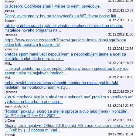
31.12.2012 11:06
Joseph
to Joseph: GodMode znáš? Mě se to velmi osvědčuje.
31.12.2012 13:37
jirka44
Dobrý, evidentne ty hry na schovávačku u W7, štvou hodne lidí ..
31.12.2012 13:52
Joseph
tak to je dobra sranda, jak lidi vlastni neschopnost svadi na ubuntu.
instalace noveho programu na…
31.12.2012 11:56
RedMaX
https://www.google.cz/search?hl=cs&q=silent+instal l&lr=&aq=f&oq=
jeden klik, počítám-li dobře. :-D
31.12.2012 12:36
kmochna
pretože spomínané veci nepoužívam a nepotrebujem jasne a ucet za
elektriku ti plati dedo mraz a ze…
31.12.2012 18:27
MM..
... akurat ubuntu ma nejak implementovany aspon speedstep ktory ide
aspon tusim na nejakych inteloch…
31.12.2012 18:50
MM..
treba myslel tohle za behu prehodit monitor na nvidia grafike fakt
nedelam, na notebooku mam Visty…
31.12.2012 20:07
RedMaX
kúp si macbook ako ja a nie Acer a nebudeš mať problém s vetrákom ani
výdržou na baterke. a ani nebu…
31.12.2012 21:50
wam_Spider007
"Ribbon" považuji skoro za stejně sprosté slovo jako (herní) "konzole".
Na PC mám Office 97 i 2007.…
29.12.2012 19:42
L-Core
Možná, že v nějakým Office 2018 opráší MS zase klasické menu a ikony
... (kéž by!). U ribbonu mi vad…
30.12.2012 11:34
Zdenál