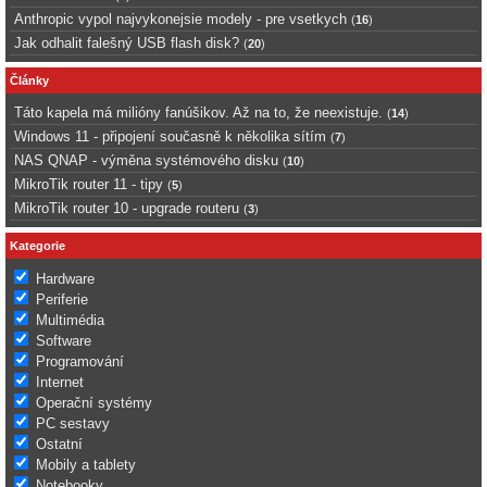
Anthropic vypol najvykonejsie modely - pre vsetkych
(
16
)
Jak odhalit falešný USB flash disk?
(
20
)
Články
Táto kapela má milióny fanúšikov. Až na to, že neexistuje.
(
14
)
Windows 11 - připojení současně k několika sítím
(
7
)
NAS QNAP - výměna systémového disku
(
10
)
MikroTik router 11 - tipy
(
5
)
MikroTik router 10 - upgrade routeru
(
3
)
Kategorie
Hardware
Periferie
Multimédia
Software
Programování
Internet
Operační systémy
PC sestavy
Ostatní
Mobily a tablety
Notebooky