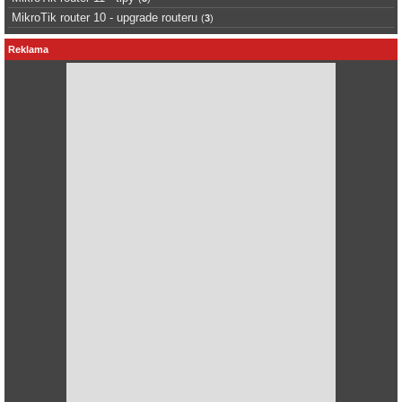
MikroTik router 10 - upgrade routeru
(
3
)
Reklama