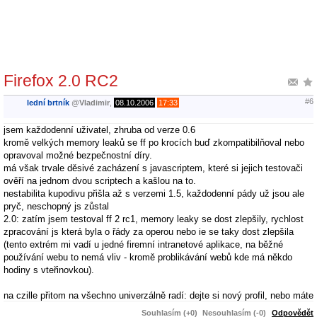
Firefox 2.0 RC2
#6
lední brtník
@
Vladimir
,
08.10.2006
17:33
jsem každodenní uživatel, zhruba od verze 0.6
kromě velkých memory leaků se ff po krocích buď zkompatibilňoval nebo
opravoval možné bezpečnostní díry.
má však trvale děsivé zacházení s javascriptem, které si jejich testovači
ověří na jednom dvou scriptech a kašlou na to.
nestabilita kupodivu přišla až s verzemi 1.5, každodenní pády už jsou ale
pryč, neschopný js zůstal
2.0: zatím jsem testoval ff 2 rc1, memory leaky se dost zlepšily, rychlost
zpracování js která byla o řády za operou nebo ie se taky dost zlepšila
(tento extrém mi vadí u jedné firemní intranetové aplikace, na běžné
používání webu to nemá vliv - kromě problikávání webů kde má někdo
hodiny s vteřinovkou).
na czille přitom na všechno univerzálně radí: dejte si nový profil, nebo máte
tam moc doplňků (nemám) - chápu proč je takový help zadarmo.
Souhlasím (+0)
Nesouhlasím (-0)
Odpovědět