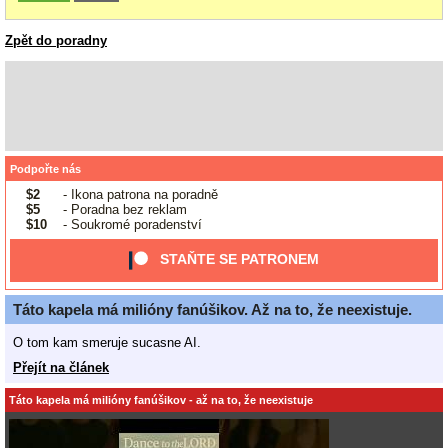
Zpět do poradny
Podpořte nás
$2
- Ikona patrona na poradně
$5
- Poradna bez reklam
$10
- Soukromé poradenství
STAŇTE SE PATRONEM
Táto kapela má milióny fanúšikov. Až na to, že neexistuje.
O tom kam smeruje sucasne AI.
Přejít na článek
Táto kapela má milióny fanúšikov - až na to, že neexistuje