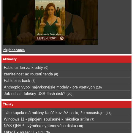
Přejít na videa
Aktuality
Fable uz len za kredity
(
0
)
zranitelnost ac routerů tenda
(
6
)
Fable 5 is back
(
5
)
Anthropic vypol najvykonejsie modely - pre vsetkych
(
16
)
Jak odhalit falešný USB flash disk?
(
20
)
Články
Táto kapela má milióny fanúšikov. Až na to, že neexistuje.
(
14
)
Windows 11 - připojení současně k několika sítím
(
7
)
NAS QNAP - výměna systémového disku
(
10
)
MikroTik router 11 - tipy
(
5
)