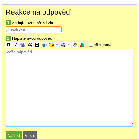
přednosti jako žádný activex, možnost si vyzdobit různými doplňky,
Reakce na odpověď
intuitivnost samozřejmě zůstává, to už považuju za samozřejmé.
rc2 mám staženo, otestuju v práci.
1
Zadajte svou přezdívku:
2
Napište svou odpověď:
Mimo téma