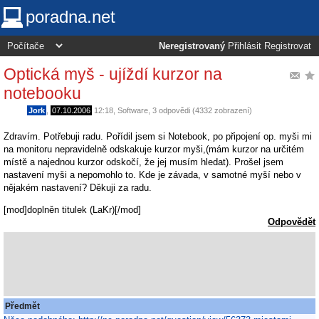
poradna.net
Neregistrovaný
Přihlásit
Registrovat
Optická myš - ujíždí kurzor na
notebooku
Jork
,
07.10.2006
12:18
,
Software
, 3 odpovědi (4332 zobrazení)
Zdravím. Potřebuji radu. Pořídil jsem si Notebook, po připojení op. myši mi
na monitoru nepravidelně odskakuje kurzor myši,(mám kurzor na určitém
místě a najednou kurzor odskočí, že jej musím hledat). Prošel jsem
nastavení myši a nepomohlo to. Kde je závada, v samotné myší nebo v
nějakém nastavení? Děkuji za radu.
[mod]doplněn titulek (LaKr)[/mod]
Odpovědět
Předmět