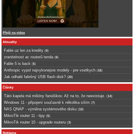
Přejít na videa
Aktuality
Fable uz len za kredity
(
0
)
zranitelnost ac routerů tenda
(
6
)
Fable 5 is back
(
5
)
Anthropic vypol najvykonejsie modely - pre vsetkych
(
16
)
Jak odhalit falešný USB flash disk?
(
20
)
Články
Táto kapela má milióny fanúšikov. Až na to, že neexistuje.
(
14
)
Windows 11 - připojení současně k několika sítím
(
7
)
NAS QNAP - výměna systémového disku
(
10
)
MikroTik router 11 - tipy
(
5
)
MikroTik router 10 - upgrade routeru
(
3
)
Reklama