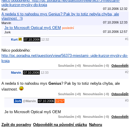
Něco podobného: http://pc.poradna.net/question/view/56373-miestami-
ujde-kurzor-mysky-do-kraja
07.10.2006 12:32
Kurt
A nedela ti to nahodou mys Genius? Pak by to totiz nebyla chyba, ale
vlastnost. :))
07.10.2006 12:33
Marvin
Je to Microsoft Optical myš OEM
poslední
07.10.2006 12:57
Jork
#1
Kurt
,
07.10.2006
12:32
Něco podobného:
http://pc.poradna.net/question/view/56373-miestami- ujde-kurzor-mysky-do-
kraja
Souhlasím (+0)
Nesouhlasím (-0)
Odpovědět
#2
Marvin
,
07.10.2006
12:33
A nedela ti to nahodou mys
Genius
? Pak by to totiz nebyla chyba, ale
vlastnost.
Souhlasím (+0)
Nesouhlasím (-0)
Odpovědět
#3
Jork
@
Marvin
,
07.10.2006
12:57
Je to Microsoft Optical myš OEM
Souhlasím (+0)
Nesouhlasím (-0)
Odpovědět
Zpět do poradny
Odpovědět na původní otázku
Nahoru