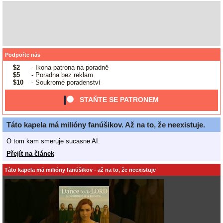
Podpořte nás
$2
- Ikona patrona na poradně
$5
- Poradna bez reklam
$10
- Soukromé poradenství
STAŇTE SE PATRONEM
Táto kapela má milióny fanúšikov. Až na to, že neexistuje.
O tom kam smeruje sucasne AI.
Přejít na článek
Táto kapela má milióny fanúšikov - až na to, že neexistuje