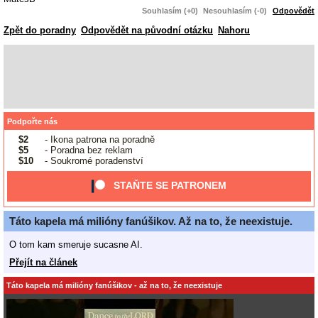
Souhlasím (+0)
Nesouhlasím (-0)
Odpovědět
Zpět do poradny
Odpovědět na původní otázku
Nahoru
Podpořte nás
$2
- Ikona patrona na poradně
$5
- Poradna bez reklam
$10
- Soukromé poradenství
STAŇTE SE PATRONEM
Táto kapela má milióny fanúšikov. Až na to, že neexistuje.
O tom kam smeruje sucasne AI.
Přejít na článek
Táto kapela má milióny fanúšikov - až na to, že neexistuje