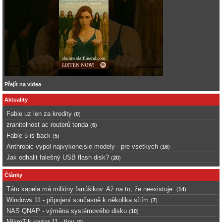
Přejít na videa
Aktuality
Fable uz len za kredity
(
0
)
zranitelnost ac routerů tenda
(
6
)
Fable 5 is back
(
5
)
Anthropic vypol najvykonejsie modely - pre vsetkych
(
16
)
Jak odhalit falešný USB flash disk?
(
20
)
Články
Táto kapela má milióny fanúšikov. Až na to, že neexistuje.
(
14
)
Windows 11 - připojení současně k několika sítím
(
7
)
NAS QNAP - výměna systémového disku
(
10
)
MikroTik router 11 - tipy