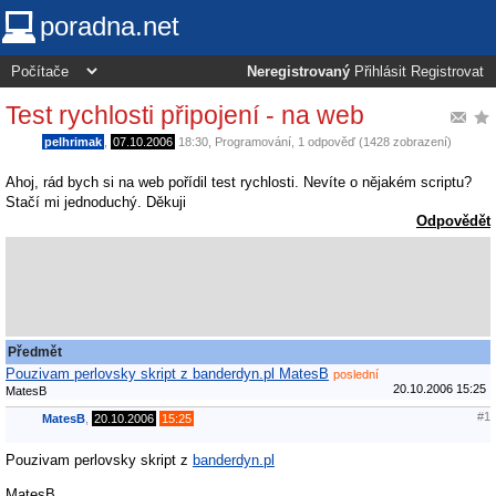
poradna.net
Neregistrovaný
Přihlásit
Registrovat
Test rychlosti připojení - na web
pelhrimak
,
07.10.2006
18:30
,
Programování
, 1 odpověď (1428 zobrazení)
Ahoj, rád bych si na web pořídil test rychlosti. Nevíte o nějakém scriptu?
Stačí mi jednoduchý. Děkuji
Odpovědět
Předmět
Pouzivam perlovsky skript z banderdyn.pl MatesB
poslední
20.10.2006 15:25
MatesB
#1
MatesB
,
20.10.2006
15:25
Pouzivam perlovsky skript z
banderdyn.pl
MatesB