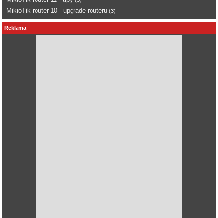
(
5
)
MikroTik router 10 - upgrade routeru
(
3
)
Reklama