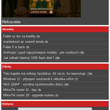
Přejít na videa
Aktuality
Fable uz len za kredity
(
0
)
zranitelnost ac routerů tenda
(
6
)
Fable 5 is back
(
5
)
Anthropic vypol najvykonejsie modely - pre vsetkych
(
16
)
Jak odhalit falešný USB flash disk?
(
20
)
Články
Táto kapela má milióny fanúšikov. Až na to, že neexistuje.
(
14
)
Windows 11 - připojení současně k několika sítím
(
7
)
NAS QNAP - výměna systémového disku
(
10
)
MikroTik router 11 - tipy
(
5
)
MikroTik router 10 - upgrade routeru
(
3
)
Reklama