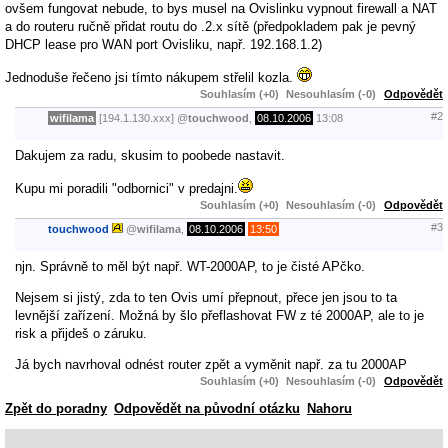
ovšem fungovat nebude, to bys musel na Ovislinku vypnout firewall a NAT
a do routeru ručně přidat routu do .2.x sítě (předpokladem pak je pevný
DHCP lease pro WAN port Ovisliku, např. 192.168.1.2)
Jednoduše řečeno jsi tímto nákupem střelil kozla.
Souhlasím (+0)
Nesouhlasím (-0)
Odpovědět
#2
wifilama
[194.1.130.xxx]
@
touchwood
,
08.10.2006
13:08
Dakujem za radu, skusim to poobede nastavit.
Kupu mi poradili "odbornici" v predajni.
Souhlasím (+0)
Nesouhlasím (-0)
Odpovědět
#3
touchwood
@
wifilama
,
08.10.2006
13:50
njn. Správně to měl být např. WT-2000AP, to je čisté APčko.
Nejsem si jistý, zda to ten Ovis umí přepnout, přece jen jsou to ta
levnější zařízení. Možná by šlo přeflashovat FW z té 2000AP, ale to je
risk a přijdeš o záruku.
Já bych navrhoval odnést router zpět a vyměnit např. za tu 2000AP
Souhlasím (+0)
Nesouhlasím (-0)
Odpovědět
Zpět do poradny
Odpovědět na původní otázku
Nahoru