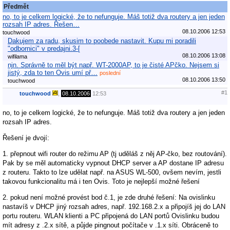
Předmět
no, to je celkem logické, že to nefunguje. Máš totiž dva routery a jen jeden
rozsah IP adres. Řešen…
08.10.2006 12:53
touchwood
Dakujem za radu, skusim to poobede nastavit. Kupu mi poradili
"odbornici" v predajni.3-[
08.10.2006 13:08
wifilama
njn. Správně to měl být např. WT-2000AP, to je čisté APčko. Nejsem si
jistý, zda to ten Ovis umí př…
poslední
08.10.2006 13:50
touchwood
#1
touchwood
,
08.10.2006
12:53
no, to je celkem logické, že to nefunguje. Máš totiž dva routery a jen jeden
rozsah IP adres.
Řešení je dvojí:
1. přepnout wifi router do režimu AP (tj uděláš z něj AP-čko, bez routování).
Pak by se měl automaticky vypnout DHCP server a AP dostane IP adresu
z routeru. Takto to lze udělat např. na ASUS WL-500, ovšem nevím, jestli
takovou funkcionalitu má i ten Ovis. Toto je nejlepší možné řešení
2. pokud není možné provést bod č.1, je zde druhé řešení: Na ovislinku
nastavíš v DHCP jiný rozsah adres, např. 192.168.2.x a připojíš jej do LAN
portu routeru. WLAN klienti a PC připojená do LAN portů Ovislinku budou
mít adresy z .2.x sítě, a půjde pingnout počítače v .1.x síti. Obráceně to