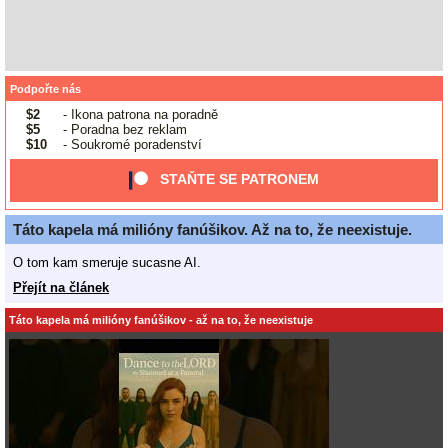
Podpořte nás
$2
- Ikona patrona na poradně
$5
- Poradna bez reklam
$10
- Soukromé poradenství
STAŇTE SE PATRONEM
Táto kapela má milióny fanúšikov. Až na to, že neexistuje.
O tom kam smeruje sucasne AI.
Přejít na článek
Táto kapela má milióny fanúšikov - až na to, že neexistuje