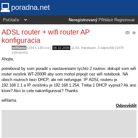
poradna.net
Neregistrovaný
Přihlásit
Registrovat
ADSL router + wifi router AP
konfiguracia
wifilama
[194.1.130.xxx],
08.10.2006
11:54
,
Hardware
, 3 odpovědi (1479
zobrazení)
Ahojte,
potreboval by som poradit s nastaveniami tychto 2 routrov. dokupil som wifi
router ovislink WT-2000R aby som mohol pripojit cez wifi notebook. NA
oboch routroch bezi DHCP, ale net nefunguje. IP ADSL routeru je
192.168.1.1 a IP ovislinku je 192.168.1.254. Treba 1 DHCP vypnut? Ak ano
ktore? Ako to cele nakonfigurovat? Thanks.
wifilama.
Odpovědět