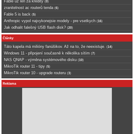
Fable uz len za kredity
(
0
)
zranitelnost ac routerů tenda
(
6
)
Fable 5 is back
(
5
)
Anthropic vypol najvykonejsie modely - pre vsetkych
(
16
)
Jak odhalit falešný USB flash disk?
(
20
)
Články
Táto kapela má milióny fanúšikov. Až na to, že neexistuje.
(
14
)
Windows 11 - připojení současně k několika sítím
(
7
)
NAS QNAP - výměna systémového disku
(
10
)
MikroTik router 11 - tipy
(
5
)
MikroTik router 10 - upgrade routeru
(
3
)
Reklama