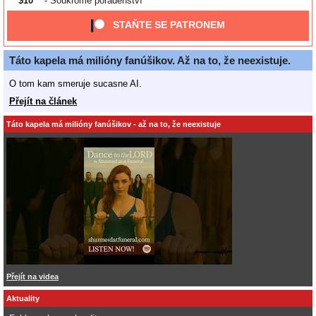
$10
- Soukromé poradenství
STAŇTE SE PATRONEM
Táto kapela má milióny fanúšikov. Až na to, že neexistuje.
O tom kam smeruje sucasne AI.
Přejít na článek
Táto kapela má milióny fanúšikov - až na to, že neexistuje
Přejít na videa
Aktuality