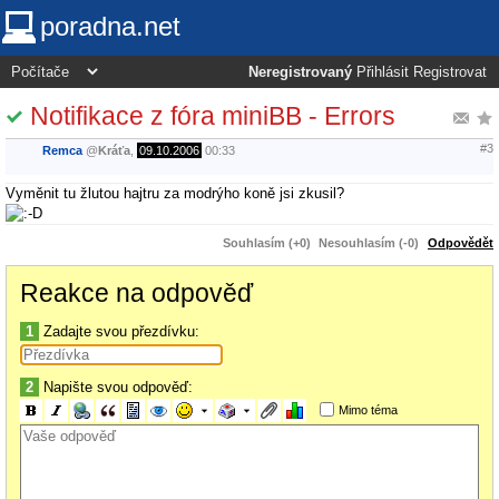
poradna.net
Neregistrovaný
Přihlásit
Registrovat
Notifikace z fóra miniBB - Errors
#3
Remca
@
Kráťa
,
09.10.2006
00:33
Vyměnit tu žlutou hajtru za modrýho koně jsi zkusil?
Souhlasím (+0)
Nesouhlasím (-0)
Odpovědět
Reakce na odpověď
1
Zadajte svou přezdívku:
2
Napište svou odpověď:
Mimo téma