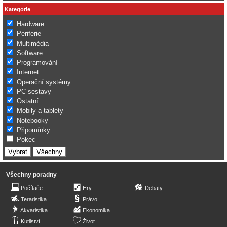
Kategorie
Hardware
Periferie
Multimédia
Software
Programování
Internet
Operační systémy
PC sestavy
Ostatní
Mobily a tablety
Notebooky
Připomínky
Pokec
Všechny poradny
Počítače
Hry
Debaty
Teraristika
Právo
Akvaristika
Ekonomika
Kutilství
Život